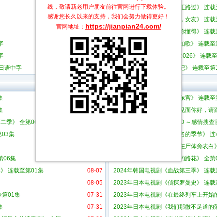
线，敬请新老用户朋友前往官网进行下载体验。
03-25
2026年国产电视剧《爱情正路过》 连载
感谢您长久以来的支持，我们会努力做得更好！
03-25
2026年国产电视剧《天才，女友》 连载
https://jianpian24.com/
官网地址：
03-25
2013年大陆电视剧《大学你懂得》 连载
字
03-25
2026年国产电视剧《长夜如歌》 连载至
字
03-25
2026年国产电视剧《盲盒2026》 连载
D日语中字
03-24
2026年国产电视剧《夜语记》 连载至第
更多>>
日韩电视剧
集
08-08
2026年韩国电视剧《鬼谜东宫》 连载至
集
08-08
2024年日本电视剧《初次见面你好，请
二季》 全第06集
08-08
2022年日本电视剧《OCTO ～感情搜查
03集
08-08
2025年韩国电视剧《不知名的季节》 连
08-08
2025年韩国电视剧《不要在尸体旁表白》
第06集
08-07
2024年日本电视剧《路上的路花》 全第
》 连载至第01集
08-07
2024年韩国电视剧《血战第三季》 连载
08-05
2023年日本电视剧《侦探罗曼史》 连载
第01集
07-31
2023年日本电视剧《在最终列车上开始
集
07-31
2023年日本电视剧《我们那微不足道的落