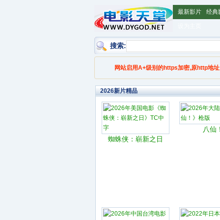
最新影片
经典
设为主页
搜索:
网站启用A+级别的https加密,原http地
2026新片精品
八仙
蜘蛛侠：崭新之日