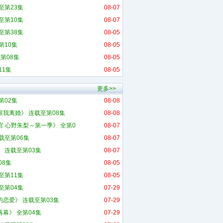
至第23集
08-07
至第10集
08-07
至第38集
08-05
第10集
08-05
至第08集
08-05
11集
08-05
更多>>
第02集
08-08
跟我离婚》 连载至第08集
08-08
官 心野朱梨～第一季》 全第0
08-07
载至第06集
08-07
 连载至第03集
08-07
08集
08-05
至第11集
08-05
至第04集
07-29
的恋爱》 连载至第03集
07-29
幕》 全第04集
07-29