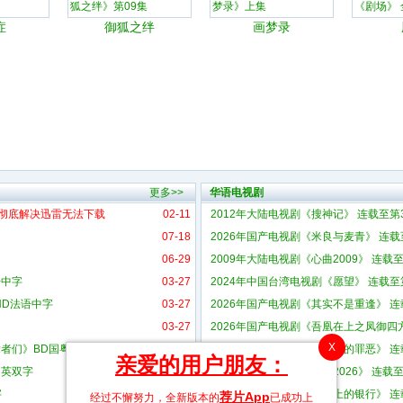
症
御狐之绊
画梦录
更多>>
华语电视剧
彻底解决迅雷无法下载
02-11
2012年大陆电视剧《搜神记》 连载至第
07-18
2026年国产电视剧《米良与麦青》 连载
06-29
2009年大陆电视剧《心曲2009》 连载
语中字
03-27
2024年中国台湾电视剧《愿望》 连载至
HD法语中字
03-27
2026年国产电视剧《其实不是重逢》 连
03-27
2026年国产电视剧《吾凰在上之凤御四方
X
舞者们》BD国粤日三语中
03-26
2026年国产电视剧《凛冬下的罪恶》 连
亲爱的用户朋友：
中英双字
03-26
2026年国产电视剧《人鱼2026》 连载
字
03-25
2026年国产电视剧《马背上的银行》 连
荐片App
经过不懈努力，全新版本的
已成功上