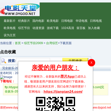
最新影片
经典影片
国内电影
欧美电影
日韩电影
华语电视
日韩电视
欧美电视
综艺节目
动漫资源
游戏下载
1024高清
留言板
加入收藏
设为主页
当前位置：
首页
>
综艺节目2009
>
台湾综艺
>下载页面
点击收藏
搜索:
X
亲爱的用户朋友：
完全娱乐-20121120
发布时间：2012-11-21 00:00:00
荐片App
经过不懈努力，全新版本的
已成功上
下载地址：
线，敬请新老用户朋友前往官网进行下载体验。
感谢您长久以来的支持，我们会努力做得更好！
ftp://dygod6:dygod6@d016.dygod.org:3798/[电影天堂www.dy2018.com]完
https://jianpian24.com/
全娱乐-20121120.rmvb
官网地址：
请把www.dygod.net分享给你的朋友,更多人使用，速度更快 电影天堂www.dygod.net