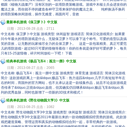
都跟《植物大战僵尸》没有区别的一款塔防类策略游戏。游戏中木槌士兵会进攻你的
魔法之泉，而你就不停的建造各种守卫塔来保护你的魔法之泉。 纯粹换汤不换药
的塔防策略休闲游戏，操作无难度，画面尚可，音效
最新单机游戏《保卫萝卜》中文版
日期：2013-08-28 点击：2711
中文名称: 保卫萝卜中文版 游戏类型: 休闲益智 游戏语言: 简体汉化游戏简介: 如果要
问今年最火的塔防游戏是什么，无疑保卫萝卜可以拿下这个称号。可爱的造型以及搞
笑的音效，让无数的玩家倾尽全力的去保卫萝卜。 这是一款包装精美、真正可爱范
儿的塔防游戏~ 超过60只可爱的怪物等着你！你的任务就是保护好可爱的萝卜，每关
只有15-25波怪物，碎片时间放松一下吧！ 下载
经典单机游戏《极品飞车4：孤注一掷》中文版
日期：2013-08-27 点击：2065
中文名称: 极品飞车4：孤注一掷中文版 游戏类型: 体育竞速 游戏语言: 简体汉化游戏
简介: 这款游戏距离上一款&ldquo;极品飞车：热力追踪&rdquo;几乎只有短短半年左
右的时间，而国外的官方网站，也不太承认这是一款续集作品，姑且不论这款游戏是
否传承了&ldquo;正统&rdquo;血统，但其确实仍旧继承&ldquo;极品飞车&rdquo;系
列的优秀血脉，同时也新增了一些新的3D技术和模式！
经典单机游戏《野生动物园大亨3》中文版
日期：2013-08-25 点击：1082
中文名称: 野生动物园大亨3中文版 游戏类型: 休闲益智 游戏语言: 简体汉化游戏简介:
野生动物园大亨3中文版是2011年最新出来的一款动物园模拟经营类的游戏。此款游
戏把建造策略、管理运营和真实的动物模拟结合到一起，非常经典的一款游戏。
在野生动物园大亨3玩家将要变成一所现代动物园的管理者。在战役模式中，玩家会