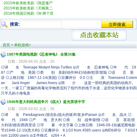
·
2015年欧美欧美剧《我是僵尸
·
2015年欧美欧美剧《天蝎第二
·
2016年韩国日韩剧《W-两个世
搜索:
首页
>
单机游戏
>
1987年美国电视剧《忍者神龟》 全第30集
日期：2026-04-02 点击：20
◎译 名 Teenage Mutant Ninja Turtles ◎片 名 忍者神龟 ◎年 代 19
87 ◎产 地 美国 ◎类 别 喜剧/动作/科幻/动画/犯罪/冒险 ◎语 言 英
语 ◎上映日期 1987-12-14(美国) ◎豆瓣评分 0.0 ◎主 演 Townsend Colem
an Jack Angel James Avery ◎简 介 这是一部经典的美国的动画片。
一天，一家工厂泄漏的有毒化学物质流到了纽约市的地下水道，这些化学物质令到四
只平凡的小海龟发
1946年意大利经典战争片《战火》蓝光英语中字
日期：2026-03-02 点击：35
◎译 名 Pais&agrave;/游击队/战火的彼岸/老乡/Paisan ◎片 名 战火 ◎
年 代 1946 ◎产 地 意大利 ◎类 别 战争/剧情 ◎语 言 英语/意
大利语/德语/西西里语 ◎字 幕 中文字幕 ◎上映日期 1946-09-18(威尼斯电影
节)/1946-12-10(意大利) ◎豆瓣评分 8.1/10 from 4585 users ◎IMDb评分 7.6/10 f
rom 11000 users ◎文件格式 x264 + A