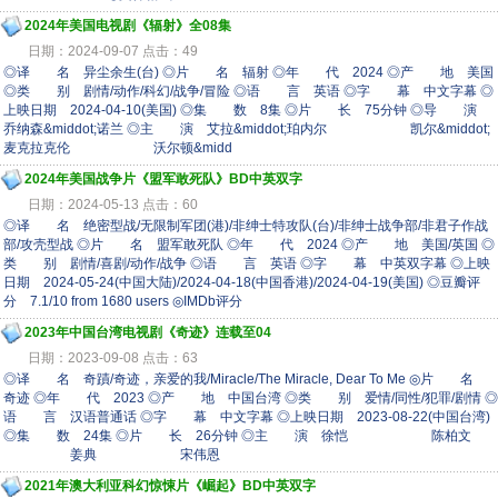
2024年美国电视剧《辐射》全08集
日期：2024-09-07 点击：49
◎译 名 异尘余生(台) ◎片 名 辐射 ◎年 代 2024 ◎产 地 美国
◎类 别 剧情/动作/科幻/战争/冒险 ◎语 言 英语 ◎字 幕 中文字幕 ◎
上映日期 2024-04-10(美国) ◎集 数 8集 ◎片 长 75分钟 ◎导 演
乔纳森&middot;诺兰 ◎主 演 艾拉&middot;珀内尔 凯尔&middot;
麦克拉克伦 沃尔顿&midd
2024年美国战争片《盟军敢死队》BD中英双字
日期：2024-05-13 点击：60
◎译 名 绝密型战/无限制军团(港)/非绅士特攻队(台)/非绅士战争部/非君子作战
部/攻壳型战 ◎片 名 盟军敢死队 ◎年 代 2024 ◎产 地 美国/英国 ◎
类 别 剧情/喜剧/动作/战争 ◎语 言 英语 ◎字 幕 中英双字幕 ◎上映
日期 2024-05-24(中国大陆)/2024-04-18(中国香港)/2024-04-19(美国) ◎豆瓣评
分 7.1/10 from 1680 users ◎IMDb评分
2023年中国台湾电视剧《奇迹》连载至04
日期：2023-09-08 点击：63
◎译 名 奇蹟/奇迹，亲爱的我/Miracle/The Miracle, Dear To Me ◎片 名
奇迹 ◎年 代 2023 ◎产 地 中国台湾 ◎类 别 爱情/同性/犯罪/剧情 ◎
语 言 汉语普通话 ◎字 幕 中文字幕 ◎上映日期 2023-08-22(中国台湾)
◎集 数 24集 ◎片 长 26分钟 ◎主 演 徐恺 陈柏文
姜典 宋伟恩
2021年澳大利亚科幻惊悚片《崛起》BD中英双字