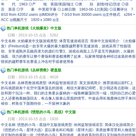
年 代 1963 ◎产 地 英国/美国/瑞士 ◎类 别 剧情/传记/历史 ◎语
言 英语 ◎字 幕 中英双字幕 ◎上映日期 1963-06-12(美国) ◎豆瓣评分 7.
8/10 from 42052 users ◎IMDb评分 7.0/10 from 30000 users ◎文件格式 x264 +
ACC ◎视频尺寸 1920 x 1080 ◎文
热门单机游戏《火焰爆发》中文版
日期：2013-10-15 点击：5262
中文名称: 火焰爆发中文版游戏类型: 体育竞速游戏语言: 简体中文游戏简介: 《火焰爆
发》(Fireburst)是一款非常火爆的暴力极限越野赛车竞速游戏，游戏采用了性能强
劲、非常成熟并且颇具潜力的虚幻引擎3。游戏在画面上几乎是无可挑剔的，火爆的
场面、强力的赛车让整个赛场和赛道都沸腾了起来，玩家将驾驶各种经过改装的奇形
怪状的越野赛车在赛道上冲击对手或者使用各
热门单机游戏《丛林营救》硬盘版
日期：2013-10-15 点击：4018
中文名称: 丛林营救游戏类型: 休闲益智游戏语言: 英文游戏简介: 推荐游戏以前FC上
的马戏团就有个在空中荡来荡去的游戏，相信大家都记得吧，至少我还有点影响，这
款和那个玩法一样。我们的主角要从森林的一端靠树藤荡到另一端，找到自己的心爱
之人还要抱着她荡回去，有点像人猿泰山里面的情节。中途会用长颈鹿伸出脖子来问
候你，鳄鱼在下面期待你，一不留神大象的
热门单机游戏《愤怒的小鸟：星战》中文版
日期：2013-10-15 点击：1920
中文名称: 愤怒的小鸟：星战中文版游戏类型: 休闲益智游戏语言: 简体汉化游戏简介:
《愤怒的小鸟：星球大战》是以著名科幻电影《星球大战》系类故事背景和人物造型
设定制作的最新一款《愤怒的小鸟》系列游戏。本游戏系列均是以见到操作但对经验