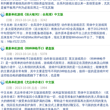
和判断要求都很高的弹弓消除类益智游戏。自系列游戏出道以来一直很受追捧，尤其
是被平板用户列为必装应用之一可见其魅
最新单机游戏《浴火银河2：全高清》中文版
日期：2013-10-14 点击：3242
中文名称: 浴火银河2：全高清中文版游戏类型: 动作射击游戏语言: 简体中文游戏简
介: 多次获奖的科幻巨作《浴火银河2》将推出Full HD全高清版本，将于2012年8月
中旬登陆PC平台，并首次配备德语版本。该作原本是移动平台上的太空模拟游戏，
后来发布了Full HD的Mac和iPad2版本，现在又要登陆Windows平台了。下载地
址： http://122.225.
最新单机游戏《特种神枪手2》硬盘版
日期：2013-10-14 点击：5378
中文名称: 特种神枪手2游戏类型: 动作射击游戏语言: 英文游戏简介: 《特种神枪手
2》是一款简单的动作射击游戏，游戏模式很简洁，画面设定在茂密的丛林及山间狭
隘的小道中，让人有很好的真实感。 游戏中玩家扮演的是一位丛林战士，能够使用
的主要武器非常有限，其中主要是型号不同的3种狙击步枪，值得一提的是游戏中对
这些狙击枪的建模贴图颇下了番功夫，也是整
经典单机游戏《尤达幸存者2》中文版
日期：2013-10-06 点击：1994
中文名称: 尤达幸存者2中文版游戏类型: 休闲益智游戏语言: 简体中文游戏简介: 《优
达幸存者2》将带你返回小岛重新开始一切，你是否准备好为解救你的亲人而做出最
大的牺牲呢？接受来自部落萨满的召唤，帮助这个有好的部落再次面对共同的复仇
者。找回丢失的神圣护身符，并汇集仪式上要使用的2颗宝石。学习新的技术通过岛
上最危险的区域。用神奇的部落标志装备自己，来提