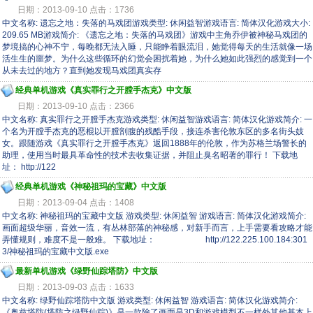
日期：2013-09-10 点击：1736
中文名称: 遗忘之地：失落的马戏团游戏类型: 休闲益智游戏语言: 简体汉化游戏大小:
209.65 MB游戏简介: 《遗忘之地：失落的马戏团》游戏中主角乔伊被神秘马戏团的
梦境搞的心神不宁，每晚都无法入睡，只能睁着眼流泪，她觉得每天的生活就像一场
活生生的噩梦。为什么这些循环的幻觉会困扰着她，为什么她如此强烈的感觉到一个
从未去过的地方？直到她发现马戏团真实存
经典单机游戏《真实罪行之开膛手杰克》中文版
日期：2013-09-10 点击：2366
中文名称: 真实罪行之开膛手杰克游戏类型: 休闲益智游戏语言: 简体汉化游戏简介: 一
个名为开膛手杰克的恶棍以开膛剖腹的残酷手段，接连杀害伦敦东区的多名街头妓
女。跟随游戏《真实罪行之开膛手杰克》返回1888年的伦敦，作为苏格兰场警长的
助理，使用当时最具革命性的技术去收集证据，并阻止臭名昭著的罪行！ 下载地
址： http://122
经典单机游戏《神秘祖玛的宝藏》中文版
日期：2013-09-04 点击：1408
中文名称: 神秘祖玛的宝藏中文版 游戏类型: 休闲益智 游戏语言: 简体汉化游戏简介:
画面超级华丽，音效一流，有丛林部落的神秘感，对新手而言，上手需要看攻略才能
弄懂规则，难度不是一般难。 下载地址： http://122.225.100.184:301
3/神秘祖玛的宝藏中文版.exe
最新单机游戏《绿野仙踪塔防》中文版
日期：2013-09-03 点击：1633
中文名称: 绿野仙踪塔防中文版 游戏类型: 休闲益智 游戏语言: 简体汉化游戏简介:
《奥兹塔防(塔防之绿野仙踪)》是一款除了画面是3D和游戏模型不一样外其他基本上