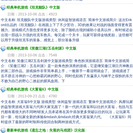
经典单机游戏《坦克舰队》中文版
日期：2013-10-06 点击：4923
中文名称: 坦克舰队中文版游戏类型: 休闲益智游戏语言: 简体中文游戏简介: 这次Enk
ord出品的《坦克舰队》在画面上下了不少苦功，3D的效果让对战的场面变得更有震
撼力。游戏模式方面也变得更多元化，除了随机出现的辅助小道具以外，有时候还会
出现一部战斗力强的坦克车救兵。每完成一个关卡，玩家可获得金钱奖励，这些都可
以用于升级坦克车的装备。感觉上，部分装备升级
经典单机游戏《笑傲江湖2五岳剑派》中文版
日期：2013-10-06 点击：7548
中文名称: 笑傲江湖2五岳剑派中文版游戏类型: 角色扮演游戏语言: 简体中文游戏简
介: 《笑傲江湖2：五岳剑派》是一款角色扮演类的游戏，它是继笑傲江湖日月神教后
的第二部作品。游戏操作非常简单易上手，一般新手一看说明就会了。 游戏描述了
岳不群左冷禅的一心想称霸武林的野心。同时也刻画了东瀛浪人与林平之假扮的东方
不败为自己的野心二掀起的腥风血雨。下
经典单机游戏《大富翁6》中文版
日期：2013-09-23 点击：4780
中文名称: 大富翁6中文版 游戏类型: 休闲益智 游戏语言: 繁体中文游戏简介: 风靡玩家
的益智类游戏大富翁六代和大家见面了！新一代的大富翁和以往的大富翁，包括与五
代都有着很大的不同哟!研发人员承诺将在其中添加更多突破以往的玩法，让玩家耳
目一新，给玩家全新的体验&mdash;&mdash;经典大富翁第六代。 《大富翁6》同
时提供了最新的即时制和传统回合制两种游戏方式。
最新单机游戏《遗忘之地：失落的马戏团》汉化版