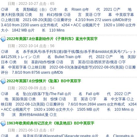
日期：2022-10-27 点击：65
◎译 名 異類崛起（台） ◎片 名 Risen ◎年 代 2021 ◎产 地
澳大利亚/美国 ◎类 别 科幻/惊悚 ◎语 言 英语 ◎字 幕 中英双字幕
◎上映日期 2021-08-20(美国) ◎豆瓣评分 4.2/10 from 272 users ◎IMDb评分
3.4/10 from 2200 users ◎文件格式 x264 + ACC ◎视频尺寸 1920 x 1080 ◎文件
大小 1842 MB ◎片 长 110 Mins
2022年美国7.8分喜剧动作片《子弹列车》蓝光中英双字
日期：2022-10-14 点击：56
◎译 名 杀手疾风号/杀手列车(港)/新干线/瓢虫/杀手界&middot;疾风号/ブレット
&#12539;トレイン ◎片 名 Bullet Train ◎年 代 2022 ◎产 地 美国/
日本 ◎类 别 喜剧/动作/惊悚 ◎语 言 英语/日语/西班牙语/俄语 ◎字
幕 中英双字幕 ◎上映日期 2022-08-03(洛迦诺电影节)/2022-08-05(美国) ◎豆瓣
评分 7.8/10 from 8756 users ◎IMDb
2022年英国7.6分惊悚片《坠落》BD中英双字
日期：2022-09-09 点击：54
◎译 名 坠(台)/跌落/下坠/The Fall ◎片 名 Fall ◎年 代 2022 ◎产
地 英国/美国 ◎类 别 惊悚 ◎语 言 英语 ◎字 幕 中文字幕 ◎上
映日期 2022-08-12(美国) ◎豆瓣评分 7.6/10 from 2694 users ◎文件格式 x264
+ ACC ◎视频尺寸 1920 x 1080 ◎文件大小 1505 MB ◎片 长 103 Mins ◎
导 演 斯科特&middot;曼 ◎主
1963年欧美经典传记历史片《埃及艳后》BD中英双字
日期：2021-06-13 点击：67
◎译 名 埃及妖后(港)/Kleopatra/Cl&eacute;opatre ◎片 名 Cleopatra ◎