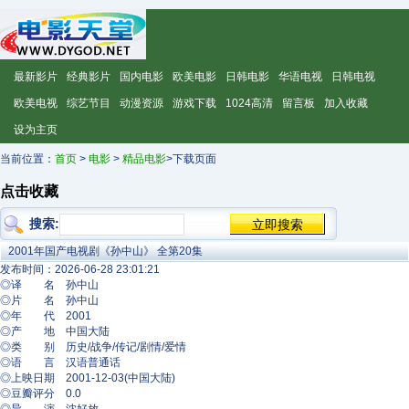
最新影片
经典影片
国内电影
欧美电影
日韩电影
华语电视
日韩电视
欧美电视
综艺节目
动漫资源
游戏下载
1024高清
留言板
加入收藏
设为主页
当前位置：
首页
>
电影
>
精品电影
>下载页面
点击收藏
搜索:
2001年国产电视剧《孙中山》 全第20集
发布时间：2026-06-28 23:01:21
◎译 名 孙中山
◎片 名 孙中山
◎年 代 2001
◎产 地 中国大陆
◎类 别 历史/战争/传记/剧情/爱情
◎语 言 汉语普通话
◎上映日期 2001-12-03(中国大陆)
◎豆瓣评分 0.0