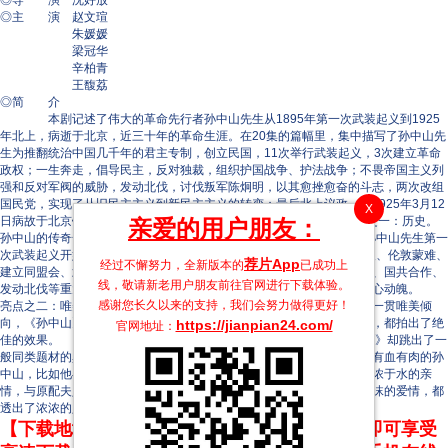
◎导 演 沈好放
◎主 演 赵文瑄
朱媛媛
梁冠华
辛柏青
王馥荔
◎简 介
本剧记述了伟大的革命先行者孙中山先生从1895年第一次武装起义到1925
年北上，病逝于北京，近三十年的革命生涯。在20集的篇幅里，集中描写了孙中山先
生为推翻统治中国几千年的君主专制，创立民国，11次举行武装起义，3次建立革命
政权；一生奔走，倡导民主，反对独裁，组织护国战争、护法战争；不畏帝国主义列
强和反对军阀的威胁，发动北伐，讨伐叛军陈炯明，以其愈挫愈奋的斗志，两次改组
国民党，实现了从旧民主主义到新民主主义的转变；最后北上议政，于1925年3月12
X
日病故于北京铁狮子胡同五号。 《孙中山》三大亮点： 亮点之一：历史。
亲爱的用户朋友：
孙中山的传奇一生为电视剧创作提供了一个绝佳蓝本，该剧从1895年孙中山先生第一
次武装起义开始，一直演到他1925年病逝于北京，详尽描述了广州起义、伦敦蒙难、
荐片App
经过不懈努力，全新版本的
已成功上
建立同盟会、武昌起义、创立民国、护国战争、护法战争、改组国民党、国共合作、
线，敬请新老用户朋友前往官网进行下载体验。
发动北伐等重大历史事件，可以说每个故事、每场战斗都险象环生、惊心动魄。
感谢您长久以来的支持，我们会努力做得更好！
亮点之二：唯美画面。有雄厚的拍摄资金做保障，再加上导演沈好放的一贯唯美倾
向，《孙中山》画面拍摄得非常精美，广东、南京、北京、英国等外景，都拍出了绝
https://jianpian24.com/
官网地址：
佳的效果。 亮点之三：情感故事。虽然是主旋律题材，但《孙中山》却跳出了一
般同类题材的窠臼，通过许多充满浓郁生活气息的细节，塑造出了一个有血有肉的孙
中山，比如他与故友宋嘉树深厚的友谊，与兄长孙眉、儿子孙科之间血浓于水的亲
情，与原配夫人卢慕贞和陈粹芬女士的情感故事，以及与宋庆龄相濡以沫的爱情，都
透出了浓浓的人情味儿，这在以往的作品中是绝无仅有的。
【下载地址】本站专属下载器：点击下方链接 即可享受