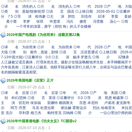
日期：2026-07-31 点击：0
◎译 名 消失的人 ◎片 名 消失的人 ◎年 代 2026 ◎产 地 大陆
◎类 别 悬疑/惊悚/犯罪 ◎语 言 国语 ◎上映日期 2026-05-01 ◎豆瓣评
分 7.5 ◎导 演 程伟豪 ◎主 演 郑恺 刘浩存 邱泽 李晨 姜妍
黄小蕾 李梦 张琪 毕雯珺 冯兵 滕哲 冯雪雅 汤心一 ◎简
介 一个寻常的清晨，唐宇（郑恺 饰）的儿子在楼梯
2026年国产电视剧《为你而来》 连载至第22集
日期：2026-07-23 点击：1
◎译 名 为你而来 ◎片 名 为你而来 ◎年 代 2026 ◎产 地 中国
大陆 ◎类 别 都市，悬疑，剧情 ◎语 言 汉语普通话 ◎上映日期 2026-0
7-13中国大陆) ◎豆瓣评分 0.0 ◎主 演 杨泽 罗楚凡 ◎简 介 3Z继承
人江越被父谎言裹挟，打理灰色生意。摄影少女陆柒唤醒他求生欲，杀手蝴蝶揭开十
六年前真相，江家涉人口贩卖。他联手陆柒曝光罪行入狱八年，出狱后与远在巴黎成
名的她隔橱窗遥遥相望。
2026年美国电影《后室》正片
日期：2026-07-20 点击：1
◎译 名 后室 ◎片 名 后室 ◎年 代 2026 ◎产 地 美国 ◎类
别 科幻/恐怖 ◎语 言 英语 ◎豆瓣评分 0.0 ◎导 演 凯恩·帕森斯 ◎
主 演 切瓦特·埃加福 雷娜特·赖因斯夫 芬恩·本尼特 卢基塔·麦克斯韦
尔 阿万·乔贾 马克·杜普拉斯 谢拉赫·霍斯达尔 托比·哈格雷夫 米拉尼
亚·克尔 菲利普·格兰杰 帕特里克·贝纳姆 ◎简 介 一位心理治疗师的病
2026年中国香港电影《功夫女足》TC国语v2
日期：2026-07-14 点击：1