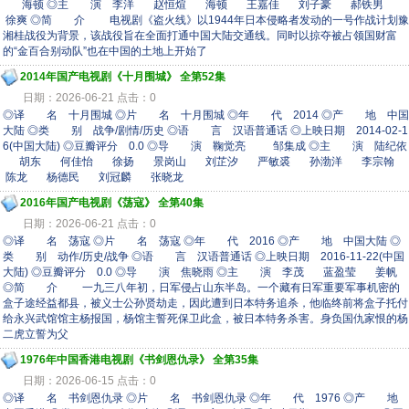
海顿 ◎主 演 李洋 赵恒煊 海顿 王嘉佳 刘子豪 郝铁男
徐爽 ◎简 介 电视剧《盗火线》以1944年日本侵略者发动的一号作战计划豫
湘桂战役为背景，该战役旨在全面打通中国大陆交通线。同时以掠夺被占领国财富
的“金百合别动队”也在中国的土地上开始了
2014年国产电视剧《十月围城》 全第52集
日期：2026-06-21 点击：0
◎译 名 十月围城 ◎片 名 十月围城 ◎年 代 2014 ◎产 地 中国
大陆 ◎类 别 战争/剧情/历史 ◎语 言 汉语普通话 ◎上映日期 2014-02-1
6(中国大陆) ◎豆瓣评分 0.0 ◎导 演 鞠觉亮 邹集成 ◎主 演 陆纪依
胡东 何佳怡 徐扬 景岗山 刘芷汐 严敏裘 孙渤洋 李宗翰
陈龙 杨德民 刘冠麟 张晓龙
2016年国产电视剧《荡寇》 全第40集
日期：2026-06-21 点击：0
◎译 名 荡寇 ◎片 名 荡寇 ◎年 代 2016 ◎产 地 中国大陆 ◎
类 别 动作/历史/战争 ◎语 言 汉语普通话 ◎上映日期 2016-11-22(中国
大陆) ◎豆瓣评分 0.0 ◎导 演 焦晓雨 ◎主 演 李茂 蓝盈莹 姜帆
◎简 介 一九三八年初，日军侵占山东半岛。一个藏有日军重要军事机密的
盒子途经益都县，被义士公孙贤劫走，因此遭到日本特务追杀，他临终前将盒子托付
给永兴武馆馆主杨报国，杨馆主誓死保卫此盒，被日本特务杀害。身负国仇家恨的杨
二虎立誓为父
1976年中国香港电视剧《书剑恩仇录》 全第35集
日期：2026-06-15 点击：0
◎译 名 书剑恩仇录 ◎片 名 书剑恩仇录 ◎年 代 1976 ◎产 地