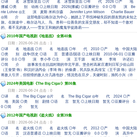
◎译 名 冰雪坏皇后 ◎片 名 冰雪坏皇后 ◎年 代 2026 ◎产 地
挪威 ◎类 别 动画 ◎上映日期 2026(挪威) ◎豆瓣评分 0.0 ◎导 演 Be
nte Lohne ◎主 演 麦斯·米科尔森 Jennifer Lynn Wilson Charlie Bauer
◎简 介 这部电影以格尔达为中心，她踏上了寻找神秘失踪的朋友凯的未知之
旅。在旅途中，格尔达与人、鸟、兽和一位善良的女巫交朋友，却不知道一个敌对
的、看不见的敌人——雪女王和她的魔鬼学徒路易——
2010年国产电视剧《地道战》 全第40集
日期：2026-06-26 点击：1
◎译 名 地道战 ◎片 名 地道战 ◎年 代 2010 ◎产 地 中国大陆
◎类 别 战争/历史 ◎语 言 普通话/国语 ◎上映日期 2010-06-01 ◎豆瓣
评分 0.0 ◎导 演 李小亭 ◎主 演 王千源 候天来 李琦 许还幻
◎简 介 故事发生在抗战时期的华北平原。堡垒村高家庄遭到日军少佐山田
（王奎荣 饰）和汉奸汤丙会（李琦 饰）的偷袭，民兵队长高传宝（王千源 饰）设计
将敌人引开，但狡猾的敌人分几路包抄，情况危在旦夕，关健时刻，渔民小兴（许
2024年美国电影《The Big Cigar》第06集
日期：2026-06-24 点击：0
◎译 名 The Big Cigar ◎片 名 The Big Cigar ◎年 代 2024 ◎产
地 美国 ◎类 别 剧情 ◎语 言 暂无 ◎上映日期 暂无 ◎豆瓣评分 0.
0 ◎简 介 暂无
2012年国产电视剧《盗火线》 全第39集
日期：2026-06-24 点击：0
◎译 名 盗火线 ◎片 名 盗火线 ◎年 代 2012 ◎产 地 中国大陆
◎语 言 汉语普通话 ◎上映日期 暂无 ◎豆瓣评分 0.0 ◎导 演 高升中