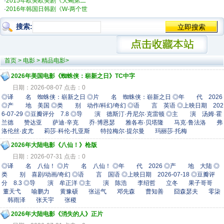
·
2015年欧美欧美剧《天蝎第二
·
2016年韩国日韩剧《W-两个世
搜索:
首页
>
电影
>
精品电影
>
2026年美国电影《蜘蛛侠：崭新之日》TC中字
日期：2026-08-07 点击：0
◎译 名 蜘蛛侠：崭新之日 ◎片 名 蜘蛛侠：崭新之日 ◎年 代 2026
◎产 地 美国 ◎类 别 动作/科幻/奇幻 ◎语 言 英语 ◎上映日期 202
6-07-29 ◎豆瓣评分 7.8 ◎导 演 德斯汀·丹尼尔·克雷顿 ◎主 演 汤姆·霍
兰德 赞达亚 萨迪·辛克 乔·博恩瑟 雅各布·贝塔隆 马克·鲁法洛 弗
洛伦丝·皮尤 莉莎·科伦-扎亚斯 特拉梅尔·提尔曼 玛丽莎·托梅
2026年大陆电影《八仙！》枪版
日期：2026-07-31 点击：0
◎译 名 八仙！ ◎片 名 八仙！ ◎年 代 2026 ◎产 地 大陆 ◎
类 别 喜剧/动画/奇幻 ◎语 言 国语 ◎上映日期 2026-07-18 ◎豆瓣评
分 8.3 ◎导 演 牟正洋 ◎主 演 陈浩 李绍哲 立冬 果子哥哥
董天弋 喻鹏力 黄豫硕 张运气 邓先森 曹知善 囧森瑟夫 零柒
韩雨泽 张天宇 张稷
2026年大陆电影《消失的人》正片