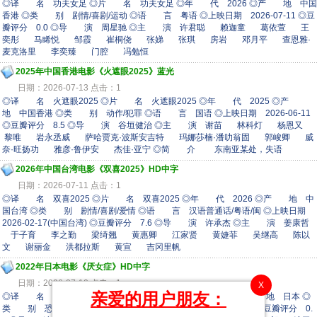
◎译 名 功夫女足 ◎片 名 功夫女足 ◎年 代 2026 ◎产 地 中国
香港 ◎类 别 剧情/喜剧/运动 ◎语 言 粤语 ◎上映日期 2026-07-11 ◎豆
瓣评分 0.0 ◎导 演 周星驰 ◎主 演 许君聪 赖迦童 葛依萱 王
奕彤 马睎悦 邹霞 崔桐侥 张娣 张琪 房岩 邓月平 查恩雅·
麦克洛里 李奕臻 门腔 冯勉恒
2025年中国香港电影《火遮眼2025》蓝光
日期：2026-07-13 点击：1
◎译 名 火遮眼2025 ◎片 名 火遮眼2025 ◎年 代 2025 ◎产
地 中国香港 ◎类 别 动作/犯罪 ◎语 言 国语 ◎上映日期 2026-06-11
◎豆瓣评分 8.5 ◎导 演 谷垣健治 ◎主 演 谢苗 林科灯 杨恩又
黎唯 岩永丞威 萨哈贾克·波斯安吉特 玛娜莎楠·潘叻翁固 郭峻卿 威
奈·旺扬功 雅彦·鲁伊安 杰佳·亚宁 ◎简 介 东南亚某处，失语
2026年中国台湾电影《双喜2025》HD中字
日期：2026-07-11 点击：1
◎译 名 双喜2025 ◎片 名 双喜2025 ◎年 代 2026 ◎产 地 中
国台湾 ◎类 别 剧情/喜剧/爱情 ◎语 言 汉语普通话/粤语/闽 ◎上映日期
2026-02-17(中国台湾) ◎豆瓣评分 7.6 ◎导 演 许承杰 ◎主 演 姜康哲
于子育 李之勤 梁绮翘 黄惠卿 江家贤 黄婕菲 吴继高 陈以
文 谢丽金 洪都拉斯 黄宣 吉冈里帆
2022年日本电影《厌女症》HD中字
日期：2026-07-10 点击：1
X
亲爱的用户朋友：
◎译 名 厌女症 ◎片 名 厌女症 ◎年 代 2022 ◎产 地 日本 ◎
类 别 恐怖 ◎语 言 日语 ◎上映日期 2022-09-09(日本) ◎豆瓣评分 0.