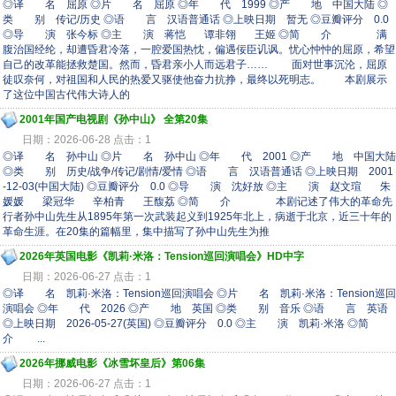
◎译 名 屈原 ◎片 名 屈原 ◎年 代 1999 ◎产 地 中国大陆 ◎
类 别 传记/历史 ◎语 言 汉语普通话 ◎上映日期 暂无 ◎豆瓣评分 0.0
◎导 演 张今标 ◎主 演 蒋恺 谭非翎 王姬 ◎简 介 满
腹治国经纶，却遭昏君冷落，一腔爱国热忱，偏遇佞臣讥讽。忧心忡忡的屈原，希望
自己的改革能拯救楚国。然而，昏君亲小人而远君子…… 面对世事沉沦，屈原
徒叹奈何，对祖国和人民的热爱又驱使他奋力抗挣，最终以死明志。 本剧展示
了这位中国古代伟大诗人的
2001年国产电视剧《孙中山》 全第20集
日期：2026-06-28 点击：1
◎译 名 孙中山 ◎片 名 孙中山 ◎年 代 2001 ◎产 地 中国大陆
◎类 别 历史/战争/传记/剧情/爱情 ◎语 言 汉语普通话 ◎上映日期 2001
-12-03(中国大陆) ◎豆瓣评分 0.0 ◎导 演 沈好放 ◎主 演 赵文瑄 朱
媛媛 梁冠华 辛柏青 王馥荔 ◎简 介 本剧记述了伟大的革命先
行者孙中山先生从1895年第一次武装起义到1925年北上，病逝于北京，近三十年的
革命生涯。在20集的篇幅里，集中描写了孙中山先生为推
2026年英国电影《凯莉·米洛：Tension巡回演唱会》HD中字
日期：2026-06-27 点击：1
◎译 名 凯莉·米洛：Tension巡回演唱会 ◎片 名 凯莉·米洛：Tension巡回
演唱会 ◎年 代 2026 ◎产 地 英国 ◎类 别 音乐 ◎语 言 英语
◎上映日期 2026-05-27(英国) ◎豆瓣评分 0.0 ◎主 演 凯莉·米洛 ◎简
介 ...
2026年挪威电影《冰雪坏皇后》第06集
日期：2026-06-27 点击：1