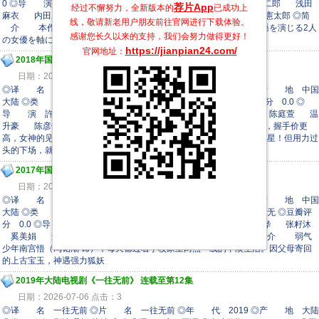
0 ◎导 演 高桥洋 ◎主 演 中原翔子 河野知美 横井翔二郎 浅田
荐片App
经过不懈努力，全新版本的
已成功上
麻衣 内田周作 羽柴有吾 根津麻里亜 大橋将太郎 古山憲太郎 ◎简
线，敬请新老用户朋友前往官网进行下载体验。
介 本作は不気味な洋館を舞台に、呪われた事件にまつわる物語を演じる2人
感谢您长久以来的支持，我们会努力做得更好！
の女優を軸にしたホラー。
https://jianpian24.com/
官网地址：
2018年国产电视剧《热血高校》 全1
日期：2026-07-07 点击：1
◎译 名 热血高校 ◎片 名 热血高校 ◎年 代 2018 ◎产 地 中国
大陆 ◎类 别 剧情 ◎上映日期 2018-07-02(中国大陆) ◎豆瓣评分 0.0 ◎
导 演 許肇任 ◎主 演 赵粤 蒋雪鸣 曹佑宁 王振 陈庭萱 温
升豪 陈彦佐 陈昊宇 钟欣凌 ◎简 介 生命诚可贵，握手价更
高，女神的见面不能等！袁非的世界中心就是三件事，追星，追星和追星！但用力过
头的下场，就是学分不够用。袁
2017年国产电影《御狐之绊》第09集
日期：2026-07-07 点击：1
◎译 名 御狐之绊 ◎片 名 御狐之绊 ◎年 代 2017 ◎产 地 中国
大陆 ◎类 别 剧情/奇幻 ◎语 言 汉语普通话 ◎上映日期 暂无 ◎豆瓣评
分 0.0 ◎导 演 蔺水净 ◎主 演 冯铭潮 杨恭如 李彩桦 张籽沐
奚美娟 邢恩 于京田 金美伶 姬天语 方晓莉 ◎简 介 弱气
少年南宫悟（冯铭潮 饰），每天都过着学校家里两点一线的平淡生活。因父母寄回
的上古宝玉，神遇强力狐妖
2019年大陆电视剧《一往无前》 连载至第12集
日期：2026-07-06 点击：3
◎译 名 一往无前 ◎片 名 一往无前 ◎年 代 2019 ◎产 地 大陆