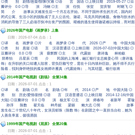
◎类 别 剧情/悬疑/惊悚/灾难 ◎语 言 国语 ◎上映日期 2019-05-27 ◎豆
瓣评分 0.0 ◎导 演 冯钢 ◎主 演 任悦 张贺 贺庆智 时晓飞 ◎
简 介 故事从灾难发生后一个月左右开始。不同于国外求生的方式，国内封
闭式公寓、生活小区的脱险成了主人公吉伦、迦诺、马克共同的难题。食物与饮水的
消耗的导致了三人必须尽快冲出丧尸的围困。艰难的逃生使得迦诺难以持续，而对面
2026年国产电影《画梦录》上集
日期：2026-07-04 点击：1
◎译 名 画梦录 ◎片 名 画梦录 ◎年 代 2026 ◎产 地 中国大陆
◎类 别 悬疑 ◎语 言 汉语普通话 ◎上映日期 2026-07-02(中国大陆) ◎
豆瓣评分 0.0 ◎导 演 毋辉辉 ◎主 演 代露娃 唐诗逸 林柏叡
郑希怡 吕星辰 ◎简 介 民国的上海滩，融汇银行女总账姜心羽（唐诗逸
饰）在升职的关口却遭人陷害，背负巨额亏空，需在十日内填补巨款。她不得不兵行
险着，找到身怀绝技的孤女画师许雁真（代露娃饰），与其结盟。银行欲将
2014年国产电视剧《剧场》 全第34集
日期：2026-07-01 点击：1
◎译 名 剧场 ◎片 名 剧场 ◎年 代 2014 ◎产 地 中国大陆 ◎
类 别 历史/爱情/剧情 ◎语 言 汉语普通话 ◎上映日期 2014-12-16(中国
大陆) ◎豆瓣评分 0.0 ◎导 演 杨文军 ◎主 演 师春玲 崔新琴 霍璇
孙淳 陈数 翟天临 种丹妮 梁丽 鲍大志 ◎简 介 故事
发生在二十世纪八十年代，女演员郁珠（陈数 饰）在剧团之中一直担当台柱，她为
人善良率直，倔强洒脱
1999年国产电视剧《屈原》 全第20集
日期：2026-07-01 点击：1