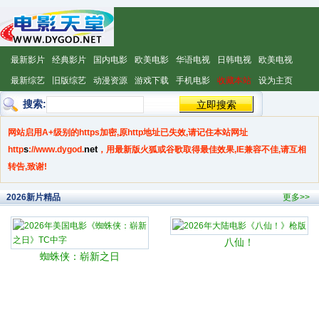
最新影片
经典影片
国内电影
欧美电影
华语电视
日韩电视
欧美电视
最新综艺
旧版综艺
动漫资源
游戏下载
手机电影
收藏本站
设为主页
搜索:
网站启用A+级别的https加密,原http地址已失效,请记住本站网址
s
net
http
://www.dygod.
，用最新版火狐或谷歌取得最佳效果,IE兼容不佳,请互相
转告,致谢!
2026新片精品
更多>>
八仙！
蜘蛛侠：崭新之日