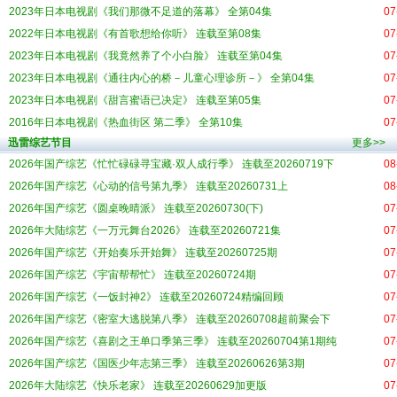
2023年日本电视剧《我们那微不足道的落幕》 全第04集
07
2022年日本电视剧《有首歌想给你听》 连载至第08集
07
2023年日本电视剧《我竟然养了个小白脸》 连载至第04集
07
2023年日本电视剧《通往内心的桥－儿童心理诊所－》 全第04集
07
2023年日本电视剧《甜言蜜语已决定》 连载至第05集
07
2016年日本电视剧《热血街区 第二季》 全第10集
07
迅雷综艺节目
更多>>
2026年国产综艺《忙忙碌碌寻宝藏·双人成行季》 连载至20260719下
08
2026年国产综艺《心动的信号第九季》 连载至20260731上
08
2026年国产综艺《圆桌晚晴派》 连载至20260730(下)
07
2026年大陆综艺《一万元舞台2026》 连载至20260721集
07
2026年国产综艺《开始奏乐开始舞》 连载至20260725期
07
2026年国产综艺《宇宙帮帮忙》 连载至20260724期
07
2026年国产综艺《一饭封神2》 连载至20260724精编回顾
07
2026年国产综艺《密室大逃脱第八季》 连载至20260708超前聚会下
07
2026年国产综艺《喜剧之王单口季第三季》 连载至20260704第1期纯
07
2026年国产综艺《国医少年志第三季》 连载至20260626第3期
07
2026年大陆综艺《快乐老家》 连载至20260629加更版
07