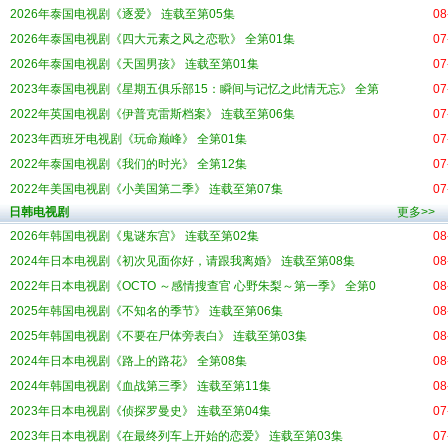
2026年泰国电视剧《逐爱》 连载至第05集
08
2026年泰国电视剧《四大元素之风之恋歌》 全第01集
07
2026年泰国电视剧《天国男孩》 连载至第01集
07
2023年泰国电视剧《星期五俱乐部15：瞬间与记忆之此情无忘》 全第
07
2022年英国电视剧《伊普克雷斯档案》 连载至第06集
07
2023年西班牙电视剧《玩命巅峰》 全第01集
07
2022年泰国电视剧《我们的时光》 全第12集
07
2022年美国电视剧《小美国第二季》 连载至第07集
07
日韩电视剧
更多>>
2026年韩国电视剧《鬼谜东宫》 连载至第02集
08
2024年日本电视剧《初次见面你好，请跟我离婚》 连载至第08集
08
2022年日本电视剧《OCTO ～感情搜查官 心野朱梨～第一季》 全第0
08
2025年韩国电视剧《不知名的季节》 连载至第06集
08
2025年韩国电视剧《不要在尸体旁表白》 连载至第03集
08
2024年日本电视剧《路上的路花》 全第08集
08
2024年韩国电视剧《血战第三季》 连载至第11集
08
2023年日本电视剧《侦探罗曼史》 连载至第04集
07
2023年日本电视剧《在最终列车上开始的恋爱》 连载至第03集
07