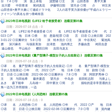
分 7.4 ◎导 演 坂上卓哉 泷悠辅 ◎主 演 山田杏奈 奥平大兼
吉川爱 中田青渚 尾碕真花 伊藤明日阳 望月步 ◎简 介 W主演
山田杏奈×奥平大兼にて連続ドラマ化 2人の若手実力派俳優が“平成のエラリー
クイーン”の異名を持つ青崎有吾
2023年日本电视剧《LIFE2 给予者接受者》 连载至第05集
日期：2026-07-18 点击：0
◎译 名 LIFE2 给予者接受者 ◎片 名 LIFE2 给予者接受者 ◎年 代 2
023 ◎产 地 日本 ◎类 别 悬疑/犯罪 ◎语 言 日语 ◎上映日期 202
3-01-22 ◎豆瓣评分 5.8 ◎导 演 铃木浩介 ◎主 演 中谷美纪 菊池风
磨 深川麻衣 马场富美加 吉泽悠 池内博之 齐藤由贵 袴田吉彦
遠山俊也 平山祐介 樱田日和 吉田乌龙太
2022年日本电视剧《量产型璃子-模型女子的人生组装记-》 连载至第03集
日期：2026-07-18 点击：0
◎译 名 量产型璃子-模型女子的人生组装记- ◎片 名 量产型璃子-模型女
子的人生组装记- ◎年 代 2022 ◎产 地 日本 ◎类 别 剧情 ◎语
言 日语 ◎上映日期 2022-06-30 ◎豆瓣评分 7.8 ◎导 演 阿部罗秀伸 ◎
主 演 与田祐希 藤井夏恋 望月步 中岛步 前田旺志郎 与座よし
あき 森下能幸 儿岛雄一 田中要次 ◎简 介 描绘的是非常普通的主
角一边为工作而烦恼，一边
2022年日本电视剧《人间恐怖》 连载至第05集
日期：2026-07-18 点击：0
◎译 名 人间恐怖 ◎片 名 人间恐怖 ◎年 代 2022 ◎产 地 日本
◎语 言 日语 ◎上映日期 2022-02-06 ◎豆瓣评分 7.0 ◎导 演 賀内健