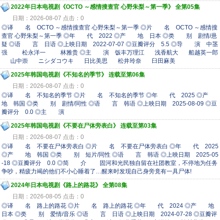
2022年日本电视剧《OCTO ～感情搜查官 心野朱梨～第一季》 全第05集
日期：2026-08-07 点击：0
◎译 名 OCTO ～感情搜查官 心野朱梨～第一季 ◎片 名 OCTO ～感情搜
查官 心野朱梨～第一季 ◎年 代 2022 ◎产 地 日本 ◎类 别 剧情/悬
疑 ◎语 言 日语 ◎上映日期 2022-07-07 ◎豆瓣评分 5.5 ◎导 演 中茎
强 松永洋一 林雅贵 ◎主 演 饭丰万理江 浅香航大 船越英一郎
山中崇 ニシダコウキ 日比美思 松井玲奈 臼田麻美
2025年韩国电视剧《不知名的季节》 连载至第06集
日期：2026-08-07 点击：0
◎译 名 不知名的季节 ◎片 名 不知名的季节 ◎年 代 2025 ◎产
地 韩国 ◎类 别 剧情/同性 ◎语 言 韩语 ◎上映日期 2025-08-09 ◎豆
瓣评分 0.0 ◎主 演
2025年韩国电视剧《不要在尸体旁表白》 连载至第03集
日期：2026-08-07 点击：0
◎译 名 不要在尸体旁表白 ◎片 名 不要在尸体旁表白 ◎年 代 2025
◎产 地 韩国 ◎类 别 短片/同性 ◎语 言 韩语 ◎上映日期 2025-05
-18 ◎豆瓣评分 0.0 ◎简 介 固河和光民独自留在社团教室，不停地为任务
争吵，精疲力竭的他们不小心睡着了…醒来时发现自己身旁竟有一具尸体!
2024年日本电视剧《路上的路花》 全第08集
日期：2026-08-05 点击：0
◎译 名 路上的路花 ◎片 名 路上的路花 ◎年 代 2024 ◎产 地
日本 ◎类 别 爱情/音乐 ◎语 言 日语 ◎上映日期 2024-07-28 ◎豆瓣评