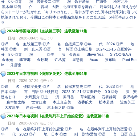
分 0.0 ◎导 演 岩井俊二 ◎主 演 饭谷爱菜 广濑铃 松村北斗
黑木华 ◎简 介 宮城、大阪、北海道東京を舞台に、時系列を入れ替えなが
らストーリーが紡がれた「キリエのうた」。岩井が手がけた脚本は時系列に沿って
執筆されており、今回はこの脚本と初期編集版をもとに全10話、5時間半超えのド
ラ
2024年韩国电视剧《血战第三季》 连载至第11集
日期：2026-08-05 点击：0
◎译 名 血战第三季 ◎片 名 血战第三季 ◎年 代 2024 ◎产 地
韩国 ◎类 别 真人秀 ◎语 言 韩语 ◎上映日期 2024-11-15 ◎豆瓣评
分 8.0 ◎导 演 ◎主 演 金善泰 Steve Yea SIYOON(AJ)
金永光 李智娜 金玟我 许丞范 崔慧善 Acau 张东民 Pani Bott
le 朱彦奎
2023年日本电视剧《侦探罗曼史》 连载至第04集
日期：2026-07-29 点击：0
◎译 名 侦探罗曼史 ◎片 名 侦探罗曼史 ◎年 代 2023 ◎产 地
日本 ◎语 言 日语 ◎上映日期 2023-01-21 ◎豆瓣评分 0.0 ◎导 演 安
達もじり 大嶋慧介 ◎主 演 滨田岳 草刈正雄 石桥静河 泉泽祐希
森本慎太郎 世古口凌 本上真奈美 浅香航大 松本若菜 近藤芳正
大友康平 岸部一德 尾上菊之助 ◎简
2023年日本电视剧《在最终列车上开始的恋爱》 连载至第03集
日期：2026-07-29 点击：0
◎译 名 在最终列车上开始的恋爱 ◎片 名 在最终列车上开始的恋爱 ◎
年 代 2023 ◎产 地 日本 ◎类 别 剧情/爱情 ◎语 言 日语 ◎上