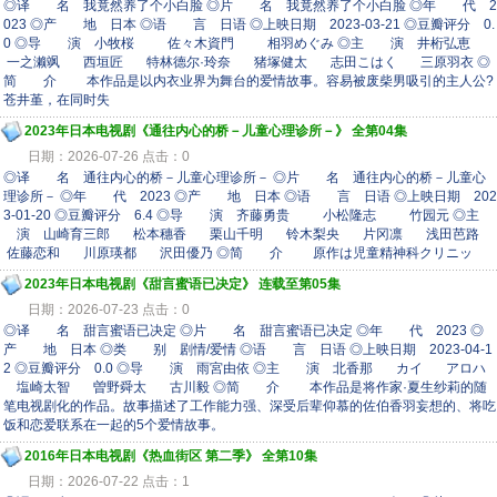
◎译 名 我竟然养了个小白脸 ◎片 名 我竟然养了个小白脸 ◎年 代 2
023 ◎产 地 日本 ◎语 言 日语 ◎上映日期 2023-03-21 ◎豆瓣评分 0.
0 ◎导 演 小牧桜 佐々木資門 相羽めぐみ ◎主 演 井桁弘恵
一之濑飒 西垣匠 特林德尔·玲奈 猪塚健太 志田こはく 三原羽衣 ◎
简 介 本作品是以内衣业界为舞台的爱情故事。容易被废柴男吸引的主人公?
苍井堇，在同时失
2023年日本电视剧《通往内心的桥－儿童心理诊所－》 全第04集
日期：2026-07-26 点击：0
◎译 名 通往内心的桥－儿童心理诊所－ ◎片 名 通往内心的桥－儿童心
理诊所－ ◎年 代 2023 ◎产 地 日本 ◎语 言 日语 ◎上映日期 202
3-01-20 ◎豆瓣评分 6.4 ◎导 演 齐藤勇贵 小松隆志 竹园元 ◎主
演 山崎育三郎 松本穗香 栗山千明 铃木梨央 片冈凛 浅田芭路
佐藤恋和 川原瑛都 沢田優乃 ◎简 介 原作は児童精神科クリニッ
2023年日本电视剧《甜言蜜语已决定》 连载至第05集
日期：2026-07-23 点击：0
◎译 名 甜言蜜语已决定 ◎片 名 甜言蜜语已决定 ◎年 代 2023 ◎
产 地 日本 ◎类 别 剧情/爱情 ◎语 言 日语 ◎上映日期 2023-04-1
2 ◎豆瓣评分 0.0 ◎导 演 雨宮由依 ◎主 演 北香那 カイ アロハ
塩崎太智 曽野舜太 古川毅 ◎简 介 本作品是将作家·夏生纱莉的随
笔电视剧化的作品。故事描述了工作能力强、深受后辈仰慕的佐伯香羽妄想的、将吃
饭和恋爱联系在一起的5个爱情故事。
2016年日本电视剧《热血街区 第二季》 全第10集
日期：2026-07-22 点击：1