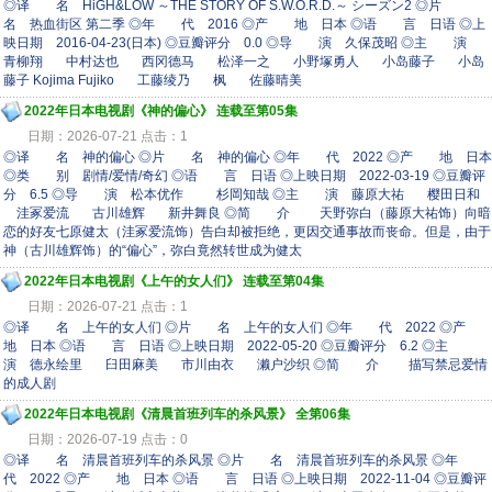
◎译 名 HiGH&LOW ～THE STORY OF S.W.O.R.D.～ シーズン2 ◎片
名 热血街区 第二季 ◎年 代 2016 ◎产 地 日本 ◎语 言 日语 ◎上
映日期 2016-04-23(日本) ◎豆瓣评分 0.0 ◎导 演 久保茂昭 ◎主 演
青柳翔 中村达也 西冈德马 松泽一之 小野塚勇人 小岛藤子 小岛
藤子 Kojima Fujiko 工藤绫乃 枫 佐藤晴美
2022年日本电视剧《神的偏心》 连载至第05集
日期：2026-07-21 点击：1
◎译 名 神的偏心 ◎片 名 神的偏心 ◎年 代 2022 ◎产 地 日本
◎类 别 剧情/爱情/奇幻 ◎语 言 日语 ◎上映日期 2022-03-19 ◎豆瓣评
分 6.5 ◎导 演 松本优作 杉岡知哉 ◎主 演 藤原大祐 樱田日和
洼冢爱流 古川雄辉 新井舞良 ◎简 介 天野弥白（藤原大祐饰）向暗
恋的好友七原健太（洼冢爱流饰）告白却被拒绝，更因交通事故而丧命。但是，由于
神（古川雄辉饰）的“偏心”，弥白竟然转世成为健太
2022年日本电视剧《上午的女人们》 连载至第04集
日期：2026-07-21 点击：1
◎译 名 上午的女人们 ◎片 名 上午的女人们 ◎年 代 2022 ◎产
地 日本 ◎语 言 日语 ◎上映日期 2022-05-20 ◎豆瓣评分 6.2 ◎主
演 德永绘里 臼田麻美 市川由衣 濑户沙织 ◎简 介 描写禁忌爱情
的成人剧
2022年日本电视剧《清晨首班列车的杀风景》 全第06集
日期：2026-07-19 点击：0
◎译 名 清晨首班列车的杀风景 ◎片 名 清晨首班列车的杀风景 ◎年
代 2022 ◎产 地 日本 ◎语 言 日语 ◎上映日期 2022-11-04 ◎豆瓣评