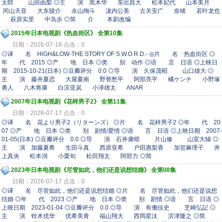
太郎 山田由梨 ◎主 演 黑木华 东出昌大 松本妃代 山本美月
冈山天音 大东骏介 永山绚斗 泷内公美 古关安广 奈绪 若叶龙也
萩原实里 中岛步 ◎简 介 本剧改编
2015年日本电视剧《热血街区》 全第10集
日期：2026-07-18 点击：0
◎译 名 HiGH&LOW-THE STORY OF S.W.O.R.D.- ◎片 名 热血街区 ◎
年 代 2015 ◎产 地 日本 ◎类 别 动作 ◎语 言 日语 ◎上映日
期 2015-10-21(日本) ◎豆瓣评分 0.0 ◎导 演 久保茂昭 山口雄大 ◎
主 演 藤井夏恋 大屋夏南 野替愁平 阿部亮平 橘ケンチ 小野塚
勇人 八木将康 白滨亚岚 小泽雄太 ANAR
2007年日本电视剧《花样男子2》 全第11集
日期：2026-07-17 点击：0
◎译 名 花より男子2（リターンズ） ◎片 名 花样男子2 ◎年 代 20
07 ◎产 地 日本 ◎类 别 剧情/爱情 ◎语 言 日语 ◎上映日期 2007-
01-05(日本) ◎豆瓣评分 0.0 ◎导 演 石井康晴 片山修 山室大辅 ◎
主 演 加藤夏希 生田斗真 西原亚希 户田惠梨香 加贺麻理子 井
上真央 松本润 小栗旬 松田翔太 阿部力 ◎简
2023年日本电视剧《尽管如此，他们还是说想结婚》 全第08集
日期：2026-07-17 点击：0
◎译 名 尽管如此，他们还是说想结婚 ◎片 名 尽管如此，他们还是说想
结婚 ◎年 代 2023 ◎产 地 日本 ◎类 别 剧情 ◎语 言 日语 ◎
上映日期 2023-01-04 ◎豆瓣评分 0.0 ◎导 演 有働佳史 芝崎弘記 ◎
主 演 铃木优华 优希美青 福山翔大 西岡星汰 滨津隆之 ◎简