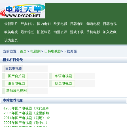
最新影片
经典影片
国内电影
欧美电影
日韩电影
华语电视
日韩电视
欧美电视
最新综艺
旧版综艺
动漫资源
游戏下载
手机电影
加入收藏
设为主页
当前位置：
首页
>
电视剧
>
日韩电视剧
>下载页面
相关栏目分类
日韩电视剧
国产合拍剧
华语电视剧
港台电视剧
欧美电视剧
新加坡电视剧
本站推荐电影
·
1988年国产电视剧《末代皇帝
·
2005年国产电视剧《这里的黎
·
2014年国产电视剧《剧场》 全
·
2001年国产电视剧《孙中山》