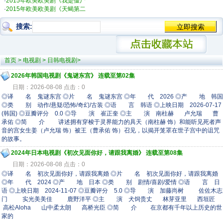
·
2015年欧美欧美剧《我是僵尸
·
2015年欧美欧美剧《天蝎第二
搜索:
首页
>
电视剧
>
日韩电视剧
>
2026年韩国电视剧《鬼谜东宫》 连载至第02集
日期：2026-08-08 点击：0
◎译 名 鬼谜东宫 ◎片 名 鬼谜东宫 ◎年 代 2026 ◎产 地 韩国
◎类 别 动作/悬疑/恐怖/奇幻/古装 ◎语 言 韩语 ◎上映日期 2026-07-17
(韩国) ◎豆瓣评分 0.0 ◎导 演 崔正奎 ◎主 演 南柱赫 卢允瑞 曹
承佑 ◎简 介 讲述拥有穿梭于灵界能力的具天（南柱赫 饰）和能听见死者声
音的宫女生姜（卢允瑞 饰）被王（曹承佑 饰）召见，以揭开笼罩在世子宫中的诅咒
的故事。
2024年日本电视剧《初次见面你好，请跟我离婚》 连载至第08集
日期：2026-08-08 点击：0
◎译 名 初次见面你好，请跟我离婚 ◎片 名 初次见面你好，请跟我离婚
◎年 代 2024 ◎产 地 日本 ◎类 别 剧情/喜剧/爱情 ◎语 言 日
语 ◎上映日期 2024-11-07 ◎豆瓣评分 5.0 ◎导 演 加藤尚树 佐佐木志
门 实光美美佳 鹿野洋平 ◎主 演 犬饲贵丈 林芽亚里 西垣匠
高松Aloha 山中柔太朗 高桥光臣 ◎简 介 在京都有千年以上历史的世
家的