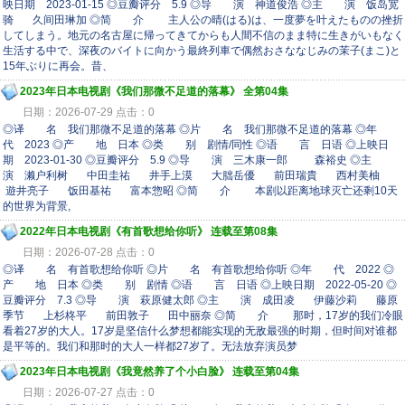
映日期 2023-01-15 ◎豆瓣评分 5.9 ◎导 演 神道俊浩 ◎主 演 饭岛宽
骑 久间田琳加 ◎简 介 主人公の晴(はる)は、一度夢を叶えたものの挫折
してしまう。地元の名古屋に帰ってきてからも人間不信のまま特に生きがいもなく
生活する中で、深夜のバイトに向かう最終列車で偶然おさななじみの茉子(まこ)と
15年ぶりに再会。昔、
2023年日本电视剧《我们那微不足道的落幕》 全第04集
日期：2026-07-29 点击：0
◎译 名 我们那微不足道的落幕 ◎片 名 我们那微不足道的落幕 ◎年
代 2023 ◎产 地 日本 ◎类 别 剧情/同性 ◎语 言 日语 ◎上映日
期 2023-01-30 ◎豆瓣评分 5.9 ◎导 演 三木康一郎 森裕史 ◎主
演 濑户利树 中田圭祐 井手上漠 大朏岳優 前田瑞貴 西村美柚
遊井亮子 饭田基祐 富本惣昭 ◎简 介 本剧以距离地球灭亡还剩10天
的世界为背景,
2022年日本电视剧《有首歌想给你听》 连载至第08集
日期：2026-07-28 点击：0
◎译 名 有首歌想给你听 ◎片 名 有首歌想给你听 ◎年 代 2022 ◎
产 地 日本 ◎类 别 剧情 ◎语 言 日语 ◎上映日期 2022-05-20 ◎
豆瓣评分 7.3 ◎导 演 萩原健太郎 ◎主 演 成田凌 伊藤沙莉 藤原
季节 上杉柊平 前田敦子 田中丽奈 ◎简 介 那时，17岁的我们冷眼
看着27岁的大人。17岁是坚信什么梦想都能实现的无敌最强的时期，但时间对谁都
是平等的。我们和那时的大人一样都27岁了。无法放弃演员梦
2023年日本电视剧《我竟然养了个小白脸》 连载至第04集
日期：2026-07-27 点击：0