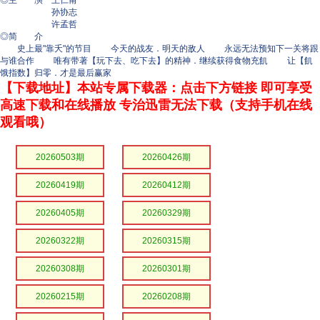
◎主 演 王仁甫
孙协志
许孟哲
◎简 介
史上最"靠夭"的节目 今天的战友．明天的敌人 永远无法预知下一关将跟
与谁合作 唯有带著【玩下去、吃下去】的精神．继续获得食物充飢 让【飢
饿指数】归零．才是最后赢家
【下载地址】本站专属下载器：点击下方链接 即可享受
高速下载和在线播放 专治迅雷无法下载（支持手机在线
观看哦）
20260503期
20260426期
20260419期
20260412期
20260405期
20260329期
20260322期
20260315期
20260308期
20260301期
20260215期
20260208期