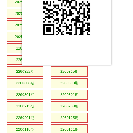
20250223期
20250216期
20250209期
20250202期
20250119期
20250112期
20250105期
2260405期
2260405期
2260329期
2260329期
2260322期
2260322期
2260315期
2260308期
2260308期
2260301期
2260301期
2260215期
2260208期
2260201期
2260125期
2260118期
2260111期