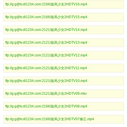
ftp://g:g@tv.dl1234.com:2166/旋风少女2HDTV16.mp4
ftp://g:g@tv.dl1234.com:2166/旋风少女2HDTV15.mp4
ftp://g:g@tv.dl1234.com:2121/旋风少女2HDTV14.mp4
ftp://g:g@tv.dl1234.com:2121/旋风少女2HDTV13.mp4
ftp://g:g@tv.dl1234.com:2121/旋风少女2HDTV12.mp4
ftp://g:g@tv.dl1234.com:2121/旋风少女2HDTV11.mp4
ftp://g:g@tv.dl1234.com:2121/旋风少女2HDTV10.mp4
ftp://g:g@tv.dl1234.com:2121/旋风少女2HDTV09.mkv
ftp://g:g@tv.dl1234.com:2166/旋风少女2HDTV08.mp4
ftp://g:g@tv.dl1234.com:2166/旋风少女2HDTV07修正.mp4