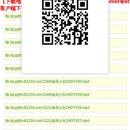
【下载地址】magnet推荐使用utorrent、BitComet等bt
客户端下载
ftp://g:g@tv.dl1234.com:2199/旋风少女2HDTV35.mp4
ftp://g:g@tv.dl1234.com:2199/旋风少女2HDTV34.mp4
ftp://g:g@tv.dl1234.com:2199/旋风少女2HDTV33.mp4
ftp://g:g@tv.dl1234.com:2199/旋风少女2HDTV32.mp4
ftp://g:g@tv.dl1234.com:2199/旋风少女2HDTV31.mp4
ftp://g:g@tv.dl1234.com:2166/旋风少女2HDTV30.mp4
ftp://g:g@tv.dl1234.com:2166/旋风少女2HDTV29.mp4
ftp://g:g@tv.dl1234.com:2121/旋风少女2HDTV28.mp4
ftp://g:g@tv.dl1234.com:2121/旋风少女2HDTV27.mp4