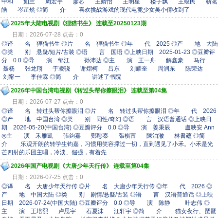
中和 如兰 周宏宇 廖芯 王婧怡 王明星 楼子飘 王竣民 靳茗
皓 岑芷然 ◎简 介 喜欢挑战游戏的现代电竞少女吴小倩收到了
2025年大陆电视剧《狸猫书生》 连载至20250123期
日期：2026-07-28 点击：0
◎译 名 狸猫书生 ◎片 名 狸猫书生 ◎年 代 2025 ◎产 地 大陆
◎类 别 悬疑/短片/古装 ◎语 言 国语 ◎上映日期 2025-01-23 ◎豆瓣评
分 0.0 ◎导 演 邹江 孙沛达 ◎主 演 王一舟 解鑫豪 马行
聂杨 张龙翔 于凌骁 谢熠柯 吕东 刘耀奎 周润东 陈荣达
刘甯一 李佳霖 ◎简 介 讲述了书院
2026年中国台湾电视剧《转过头帮你擦眼泪》 连载至第04集
日期：2026-07-27 点击：0
◎译 名 转过头帮你擦眼泪 ◎片 名 转过头帮你擦眼泪 ◎年 代 2026
◎产 地 中国台湾 ◎类 别 同性/奇幻 ◎语 言 汉语普通话 ◎上映日
期 2026-05-20(中国台湾) ◎豆瓣评分 0.0 ◎导 演 姜秉辰 盧映安 Ann
◎主 演 禾雁凱 張鈞嘉 鄭彫秦 張棋富 陳泊澈 林書蘊 ◎简
介 乐观开朗的转学生钧嘉，习惯用笑容撑过一切，直到遇见了小禾。小禾是光
芒四射的乐团主唱，冷淡、倔强，有着先
2026年国产电视剧《大唐少年天行传》 连载至第04集
日期：2026-07-25 点击：0
◎译 名 大唐少年天行传 ◎片 名 大唐少年天行传 ◎年 代 2026 ◎
产 地 中国大陆 ◎类 别 剧情/悬疑/古装 ◎语 言 汉语普通话 ◎上映
日期 2026-07-24(中国大陆) ◎豆瓣评分 0.0 ◎导 演 陈静 叶志伟 ◎
主 演 王培熙 卢思宇 石夏沫 汪轩宇 ◎简 介 猫女夜行、琵琶