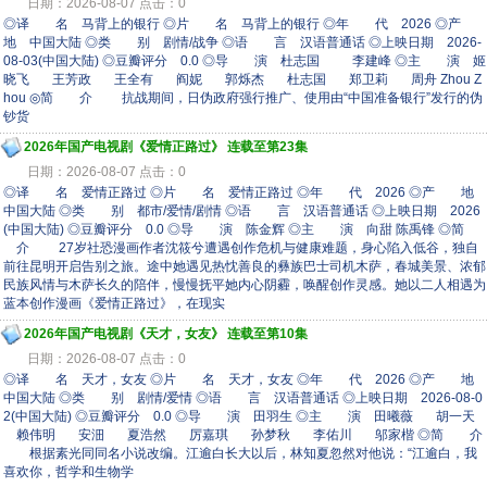
日期：2026-08-07 点击：0
◎译 名 马背上的银行 ◎片 名 马背上的银行 ◎年 代 2026 ◎产
地 中国大陆 ◎类 别 剧情/战争 ◎语 言 汉语普通话 ◎上映日期 2026-
08-03(中国大陆) ◎豆瓣评分 0.0 ◎导 演 杜志国 李建峰 ◎主 演 姬
晓飞 王芳政 王全有 阎妮 郭烁杰 杜志国 郑卫莉 周舟 Zhou Z
hou ◎简 介 抗战期间，日伪政府强行推广、使用由“中国准备银行”发行的伪
钞货
2026年国产电视剧《爱情正路过》 连载至第23集
日期：2026-08-07 点击：0
◎译 名 爱情正路过 ◎片 名 爱情正路过 ◎年 代 2026 ◎产 地
中国大陆 ◎类 别 都市/爱情/剧情 ◎语 言 汉语普通话 ◎上映日期 2026
(中国大陆) ◎豆瓣评分 0.0 ◎导 演 陈金辉 ◎主 演 向甜 陈禹锋 ◎简
介 27岁社恐漫画作者沈筱兮遭遇创作危机与健康难题，身心陷入低谷，独自
前往昆明开启告别之旅。途中她遇见热忱善良的彝族巴士司机木萨，春城美景、浓郁
民族风情与木萨长久的陪伴，慢慢抚平她内心阴霾，唤醒创作灵感。她以二人相遇为
蓝本创作漫画《爱情正路过》，在现实
2026年国产电视剧《天才，女友》 连载至第10集
日期：2026-08-07 点击：0
◎译 名 天才，女友 ◎片 名 天才，女友 ◎年 代 2026 ◎产 地
中国大陆 ◎类 别 剧情/爱情 ◎语 言 汉语普通话 ◎上映日期 2026-08-0
2(中国大陆) ◎豆瓣评分 0.0 ◎导 演 田羽生 ◎主 演 田曦薇 胡一天
赖伟明 安沺 夏浩然 厉嘉琪 孙梦秋 李佑川 邬家楷 ◎简 介
根据素光同同名小说改编。江逾白长大以后，林知夏忽然对他说：“江逾白，我
喜欢你，哲学和生物学