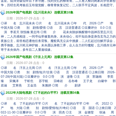
蓝星。陆泽突破仙帝后下界寻她，找到失忆的柳青青。二人卷入柳刘两家武学世家纷
争，历经生死考验后玉玲珑觉醒，柳青青恢复记忆，二人联手平定风波，长相思守。
2026年国产电视剧《忘川花未央》 连载至第10集
日期：2026-07-29 点击：0
◎译 名 忘川花未央 ◎片 名 忘川花未央 ◎年 代 2026 ◎产 地
中国大陆 ◎类 别 剧情/爱情 ◎语 言 汉语普通话 ◎豆瓣评分 0.0 ◎主
演 李若天 张悦楠 黄志玮 ◎简 介 花未央除妖唤醒簪中战神百里忘川元
神，二人共感相连，一同寻仙草修复肉身。未央动心，却不知自身是身负玄鸟之力的
夜族公主，前世相恋遭他任务背叛。魔蛟凤无尘从中挑拨，二人忆起过往解开误会，
携手御敌。忘川耗元神护她，未央愿以身救三界，众人合力封印魔蛟，忘川残存元神
寄于未央体内，多年后二人重逢续缘。
2026年国产电视剧《汴京上元局》 连载至第12集
日期：2026-07-28 点击：0
◎译 名 汴京上元局 ◎片 名 汴京上元局 ◎年 代 2026 ◎产 地
中国大陆 ◎类 别 剧情/短片/古装 ◎语 言 汉语普通话 ◎上映日期 2026-
07-28(中国大陆) ◎豆瓣评分 0.0 ◎导 演 逯鲁 ◎主 演 郭迦南 李奕
臻 宋佩泽 于昕仡 苏宇航 宗峰岩 岳冬峰 王子龙 白啸华 郭
若涵 艾寒燕 王金浩 朱雅婷 ◎简 介 剧讲
2022年大陆电视剧《了不起的白芊芊》 连载至第04集
日期：2026-07-28 点击：0
◎译 名 了不起的白芊芊 ◎片 名 了不起的白芊芊 ◎年 代 2022 ◎
产 地 大陆 ◎类 别 剧情/爱情/短片/奇幻 ◎语 言 国语 ◎上映日期 2
022-11-30 ◎豆瓣评分 0.0 ◎导 演 田杰 ◎主 演 金璐莹 张涵 周