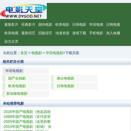
最新影片
经典影片
国内电影
欧美电影
日韩电影
华语电视
日韩电视
欧美电视
最新综艺
旧版综艺
动漫资源
游戏下载
手机电影
加入收藏
设为主页
当前位置：
首页
>
电视剧
>
华语电视剧
>下载页面
相关栏目分类
华语电视剧
国产合拍剧
港台电视剧
欧美电视剧
日韩电视剧
新加坡电视剧
本站推荐电影
·
2018年国产电视剧《热血高校
·
1988年国产电视剧《末代皇帝
·
2005年国产电视剧《这里的黎
·
2014年国产电视剧《剧场》 全