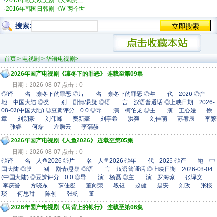
·
2015年欧美欧美剧《天蝎第二
·
2016年韩国日韩剧《W-两个世
搜索:
首页
>
电视剧
>
华语电视剧
>
2026年国产电视剧《凛冬下的罪恶》 连载至第09集
日期：2026-08-07 点击：0
◎译 名 凛冬下的罪恶 ◎片 名 凛冬下的罪恶 ◎年 代 2026 ◎产
地 中国大陆 ◎类 别 剧情/悬疑 ◎语 言 汉语普通话 ◎上映日期 2026-
08-03(中国大陆) ◎豆瓣评分 0.0 ◎导 演 柯伯龙 ◎主 演 王心嫚 徐
章 刘朔豪 刘伟峰 窦新豪 刘亭希 洪爽 刘佳萌 苏宥辰 李繁
张睿 何磊 左腾云 李蒲赫
2026年国产电视剧《人鱼2026》 连载至第05集
日期：2026-08-07 点击：0
◎译 名 人鱼2026 ◎片 名 人鱼2026 ◎年 代 2026 ◎产 地 中
国大陆 ◎类 别 剧情/悬疑 ◎语 言 汉语普通话 ◎上映日期 2026-08-04
(中国大陆) ◎豆瓣评分 0.0 ◎导 演 杨磊 ◎主 演 罗海琼 张译文
李庆誉 方晓东 薛佳凝 董向荣 段钰 赵健 是安 刘孜 张棪
琰 何思甜 陈创 张帆 董
2026年国产电视剧《马背上的银行》 连载至第06集