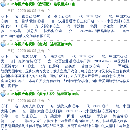
2026年国产电视剧《夜语记》 连载至第11集
日期：2026-08-05 点击：0
◎译 名 夜语记 ◎片 名 夜语记 ◎年 代 2026 ◎产 地 中国大陆
◎类 别 剧情/爱情 ◎语 言 汉语普通话 ◎上映日期 2026(中国大陆) ◎豆
瓣评分 0.0 ◎导 演 刘瀚洋 ◎主 演 李汶翰 鹤男 李泊文 徐新
驰 李牧芸 孙思凡 郭天祺 ◎简 介 2025年7月网络剧备案 当代
都市 海南越酷文化传媒有限公司
2026年国产电视剧《南戏》 连载至第10集
日期：2026-08-05 点击：0
◎译 名 南戏 ◎片 名 南戏 ◎年 代 2026 ◎产 地 中国大陆 ◎
类 别 短片/古装 ◎语 言 汉语普通话 ◎上映日期 2026-08-03(中国大陆)
◎豆瓣评分 0.0 ◎主 演 张景昀 赵奂然 吉舒亦 ◎简 介 军阀混
战的民国奉城，玉佛头离奇失窃，戏班主横尸戏台，将冷血少帅许又安与昆曲名伶荣
筱楠推向不死不休的对立绝境。而他们不知，对方正是自己苦寻多年的患难“兄弟”。
富商之女江春儿，本与许又安定有婚约，却钟情于荣筱楠，为护挚爱周旋于权谋修罗
场。真假佛
2026年国产电视剧《滨海人家》 连载至第16集
日期：2026-08-05 点击：0
◎译 名 滨海人家 ◎片 名 滨海人家 ◎年 代 2026 ◎产 地 中国
大陆 ◎类 别 剧情/家庭 ◎上映日期 2026-05-25(中国大陆) ◎豆瓣评分 0.0
◎导 演 刘佳 ◎主 演 梁煜烽 田硕 杨东澎 于文静 许鑫淼 ◎
简 介 《滨海人家》以滨海市一栋普通公寓为舞台，讲述了性格迥异的租客
们从隔阂误解到相伴相守的温暖邻里故事，展现了当代都市生活中的人情味儿与治愈