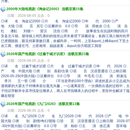
力量。
2000年大陆电视剧《淘金记2000》 连载至第15集
日期：2026-08-05 点击：0
◎译 名 淘金记2000 ◎片 名 淘金记2000 ◎年 代 2000 ◎产
地 大陆 ◎语 言 其它 ◎豆瓣评分 0.0 ◎导 演 郑效农 ◎主 演 岳
红 潘虹 刘德一 雷汉 沈伐 ◎简 介 故事发生在抗战时期的四川
安县北斗镇。据传镇上何氏寡妇的祖坟山筲长春背下深藏岩金，各路江湖人物对此早
已虎视眈眈，眼见何家衰败日显，余威尚存，一时间，上至&quot;上峰&quot;下至士
农工商、僧道乞丐、土匪袍哥、娼妓政客，&quot;你方唱罢工我登
2026年国产电视剧《过遍千城才识君》 连载至第23集
日期：2026-08-05 点击：0
◎译 名 过遍千城才识君 ◎片 名 过遍千城才识君 ◎年 代 2026 ◎
产 地 中国大陆 ◎类 别 喜剧/古装 ◎语 言 汉语普通话 ◎上映日期
2026-05-29(中国大陆) ◎豆瓣评分 0.0 ◎导 演 牛毛毛 ◎主 演 郑湫泓
李川 王一哲 ◎简 介 《不当皇帝的100个理由》讲述的是从小立志成为
漫画家的大梁太子对继承皇位毫无兴趣，一心逃离皇宫。一次偶然出逃的过程中，太
子结识齐帜并令其寻找皇位继承人，两人在寻找继承人的过程中，里应外合解决了蕴
藏在朝堂
2026年国产电视剧《九门2026》 连载至第13集
日期：2026-08-05 点击：0
◎译 名 九门2026 ◎片 名 九门2026 ◎年 代 2026 ◎产 地 中
国大陆 ◎类 别 剧情/奇幻/冒险 ◎语 言 汉语普通话 ◎上映日期 2026-07
-30(中国大陆) ◎豆瓣评分 0.0 ◎导 演 柏杉 ◎主 演 徐正溪 雷丰瑞