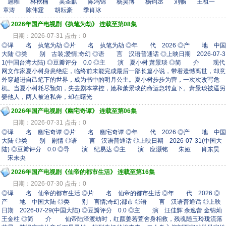
扈帷 林秋楠 吴圣麒 陈鸿锦 杨昊博 杨钧丞 刘畅 王祖一
章涛 陈伟霆 胡耘豪 季肖冰
2026年国产电视剧《执笔为劫》 连载至第08集
日期：2026-07-31 点击：0
◎译 名 执笔为劫 ◎片 名 执笔为劫 ◎年 代 2026 ◎产 地 中国
大陆 ◎类 别 古装;爱情;奇幻 ◎语 言 汉语普通话 ◎上映日期 2026-07-3
1(中国台湾大陆) ◎豆瓣评分 0.0 ◎主 演 夏小树 萧景琰 ◎简 介 现代
网文作家夏小树身患绝症，临终前未能完成最后一部长篇小说，带着遗憾离世，却意
外穿越进自己笔下的世界，成为书中的明月公主。夏小树步步为营，一次次改写危
机。当夏小树耗尽预知，失去剧本掌控，她和萧景琰的命运急转直下。萧景琰被逼另
娶他人，两人被迫私奔，却在曙光
2026年国产电视剧《幽宅奇谭》 连载至第06集
日期：2026-07-31 点击：0
◎译 名 幽宅奇谭 ◎片 名 幽宅奇谭 ◎年 代 2026 ◎产 地 中国
大陆 ◎类 别 剧情 ◎语 言 汉语普通话 ◎上映日期 2026-07-31(中国大
陆) ◎豆瓣评分 0.0 ◎导 演 纪易达 ◎主 演 应灏铭 朱娅 肖东昊
宋未央
2026年国产电视剧《仙帝的都市生活》 连载至第16集
日期：2026-07-30 点击：0
◎译 名 仙帝的都市生活 ◎片 名 仙帝的都市生活 ◎年 代 2026 ◎
产 地 中国大陆 ◎类 别 言情;奇幻;都市 ◎语 言 汉语普通话 ◎上映
日期 2026-07-29(中国大陆) ◎豆瓣评分 0.0 ◎主 演 汪佳辉 余逸蕾 金锦灿
王金柱 ◎简 介 仙帝陆泽渡劫时，红颜姜若萱舍身相救，残魂随玉玲珑流落