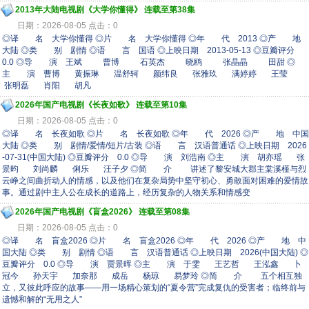
2013年大陆电视剧《大学你懂得》 连载至第38集
日期：2026-08-05 点击：0
◎译 名 大学你懂得 ◎片 名 大学你懂得 ◎年 代 2013 ◎产 地
大陆 ◎类 别 剧情 ◎语 言 国语 ◎上映日期 2013-05-13 ◎豆瓣评分
0.0 ◎导 演 王斌 曹博 石英杰 晓鸥 张晶晶 田甜 ◎
主 演 曹博 黄振琳 温舒轲 颜纬良 张雅玖 满婷婷 王莹
张明磊 肖阳 胡凡
2026年国产电视剧《长夜如歌》 连载至第10集
日期：2026-08-05 点击：0
◎译 名 长夜如歌 ◎片 名 长夜如歌 ◎年 代 2026 ◎产 地 中国
大陆 ◎类 别 剧情/爱情/短片/古装 ◎语 言 汉语普通话 ◎上映日期 2026
-07-31(中国大陆) ◎豆瓣评分 0.0 ◎导 演 刘浩南 ◎主 演 胡亦瑶 张
景昀 刘尚麟 俐乐 汪子夕 ◎简 介 讲述了黎安城大郡主棠溪槿与烈
云峥之间曲折动人的情感，以及他们在复杂局势中坚守初心、勇敢面对困难的爱情故
事。通过剧中主人公在成长的道路上，经历复杂的人物关系和情感变
2026年国产电视剧《盲盒2026》 连载至第08集
日期：2026-08-05 点击：0
◎译 名 盲盒2026 ◎片 名 盲盒2026 ◎年 代 2026 ◎产 地 中
国大陆 ◎类 别 剧情 ◎语 言 汉语普通话 ◎上映日期 2026(中国大陆) ◎
豆瓣评分 0.0 ◎导 演 贾景晖 ◎主 演 于雯 王艺哲 王泓鑫 卜
冠今 孙天宇 加奈那 成岳 杨琼 易梦玲 ◎简 介 五个相互独
立，又彼此呼应的故事——用一场精心策划的“夏令营”完成复仇的受害者；临终前与
遗憾和解的“无用之人”