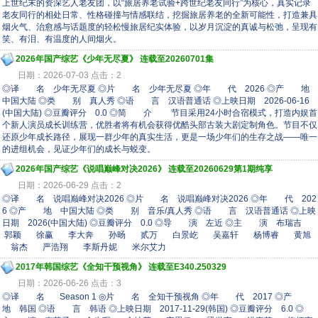
上世纪末的资深艺人老友团，以“旅居养老试验+跨世纪老友同行”为核心，真实记录
老友同行的相处日常、性格碰撞与情感联结，挖掘旅居养老的全新可能性，打造兼具
烟火气、治愈感与话题度的轻松慢旅居纪实体验，以岁月沉淀的真诚与松弛，呈现有
笑、有泪、有温度的人间烟火。
2026年国产综艺《少年无尽夏》 连载至20260701集
日期：2026-07-03 点击：2
◎译 名 少年无尽夏 ◎片 名 少年无尽夏 ◎年 代 2026 ◎产 地
中国大陆 ◎类 别 真人秀 ◎语 言 汉语普通话 ◎上映日期 2026-06-16
(中国大陆) ◎豆瓣评分 0.0 ◎简 介 节目采用24小时合宿模式，打造内娱首
个新人演员成长训练营，优胜者将有机会获得优酷头部古装大剧定制角色。节目不仅
还原少年成长路径，展现一群少年的真实生活，更是一场少年们的生存之战——唯一
的进组机会，见证少年们的成长与蜕变。
2026年国产综艺《说唱巅峰对决2026》 连载至20260629第1期纯享
日期：2026-06-29 点击：2
◎译 名 说唱巅峰对决2026 ◎片 名 说唱巅峰对决2026 ◎年 代 202
6 ◎产 地 中国大陆 ◎类 别 音乐/真人秀 ◎语 言 汉语普通话 ◎上映
日期 2026(中国大陆) ◎豆瓣评分 0.0 ◎导 演 左近 ◎主 演 布瑞吉
郭颖 徐赢 李大奔 孙旸 贰万 白景屹 吴嘉轩 杨博睿 黄旭
翁杰 严浩翔 李斯丹妮 米尔艾力
2017年韩国综艺《全知干预视角》 连载至E340.250329
日期：2026-06-26 点击：3
◎译 名 Season 1 ◎片 名 全知干预视角 ◎年 代 2017 ◎产
地 韩国 ◎语 言 韩语 ◎上映日期 2017-11-29(韩国) ◎豆瓣评分 6.0 ◎