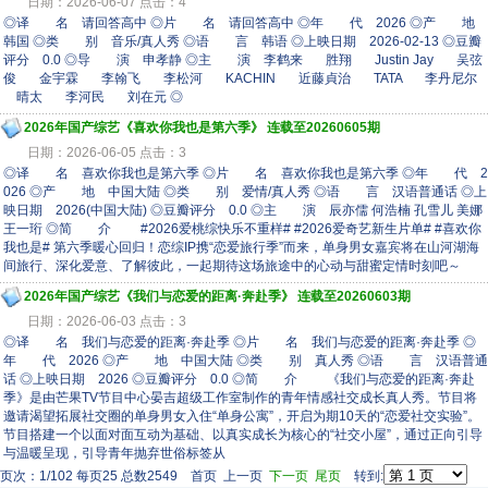
日期：2026-06-07 点击：4
◎译 名 请回答高中 ◎片 名 请回答高中 ◎年 代 2026 ◎产 地
韩国 ◎类 别 音乐/真人秀 ◎语 言 韩语 ◎上映日期 2026-02-13 ◎豆瓣
评分 0.0 ◎导 演 申孝静 ◎主 演 李鹤来 胜翔 Justin Jay 吴弦
俊 金宇霖 李翰飞 李松河 KACHIN 近藤貞治 TATA 李丹尼尔
晴太 李河民 刘在元 ◎
2026年国产综艺《喜欢你我也是第六季》 连载至20260605期
日期：2026-06-05 点击：3
◎译 名 喜欢你我也是第六季 ◎片 名 喜欢你我也是第六季 ◎年 代 2
026 ◎产 地 中国大陆 ◎类 别 爱情/真人秀 ◎语 言 汉语普通话 ◎上
映日期 2026(中国大陆) ◎豆瓣评分 0.0 ◎主 演 辰亦儒 何浩楠 孔雪儿 美娜
王一珩 ◎简 介 #2026爱桃综快乐不重样# #2026爱奇艺新生片单# #喜欢你
我也是# 第六季暖心回归！恋综IP携“恋爱旅行季”而来，单身男女嘉宾将在山河湖海
间旅行、深化爱意、了解彼此，一起期待这场旅途中的心动与甜蜜定情时刻吧～
2026年国产综艺《我们与恋爱的距离·奔赴季》 连载至20260603期
日期：2026-06-03 点击：3
◎译 名 我们与恋爱的距离·奔赴季 ◎片 名 我们与恋爱的距离·奔赴季 ◎
年 代 2026 ◎产 地 中国大陆 ◎类 别 真人秀 ◎语 言 汉语普通
话 ◎上映日期 2026 ◎豆瓣评分 0.0 ◎简 介 《我们与恋爱的距离·奔赴
季》是由芒果TV节目中心晏吉超级工作室制作的青年情感社交成长真人秀。节目将
邀请渴望拓展社交圈的单身男女入住“单身公寓”，开启为期10天的“恋爱社交实验”。
节目搭建一个以面对面互动为基础、以真实成长为核心的“社交小屋”，通过正向引导
与温暖呈现，引导青年抛弃世俗标签从
页次：1/102 每页25 总数2549 首页 上一页
下一页
尾页
转到: