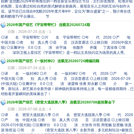
始舞”是优酷2026年即将推出的一档全新音乐类综艺节目，主打好友围坐、松弛开唱
的氛围，旨在通过轻松自然的形式解锁全新曲风，展现音乐人之间的互动与创作火
花。该节目已出现在#优酷2026年度片单#中，定位为“舞台盛宴”之一，预计将在优
酷和酷喵TV平台播出。 节
2026年国产综艺《宇宙帮帮忙》 连载至20260724期
日期：2026-07-25 点击：1
◎译 名 宇宙帮帮忙 ◎片 名 宇宙帮帮忙 ◎年 代 2026 ◎产 地
中国大陆 ◎类 别 真人秀 ◎语 言 汉语普通话 ◎上映日期 2026(中国大
陆) ◎豆瓣评分 0.0 ◎主 演 余宇涵 张颜齐 井胧 丁真珍珠 ◎简
介 深圳卫视上星综艺《宇宙帮帮忙》是一档以文具快闪店为场景的真人秀。
2026年国产综艺《一饭封神2》 连载至20260724精编回顾
日期：2026-07-24 点击：1
◎译 名 一饭封神2 ◎片 名 一饭封神2 ◎年 代 2026 ◎产 地
中国大陆 ◎类 别 真人秀 ◎语 言 汉语普通话 ◎上映日期 2026-07-29
(中国大陆) ◎豆瓣评分 0.0 ◎主 演 谢霆锋 张勇 郑永麒 ◎简 介 新一
季，新玩法，厨艺展示全新升级！厨神级的美味将持续上演，每一道都值得期待，已
经盼着开宴瞬间的美味暴击了！
2026年国产综艺《密室大逃脱第八季》 连载至20260708超前聚会下
日期：2026-07-08 点击：4
◎译 名 密室大逃脱第八季 ◎片 名 密室大逃脱第八季 ◎年 代 2026
◎产 地 中国大陆 ◎类 别 真人秀 ◎语 言 汉语普通话 ◎上映日期
2026-07(中国大陆) ◎豆瓣评分 0.0 ◎主 演 大张伟 许凯 周笔畅 彭昱畅 张真
源 陈哲远 ◎简 介 《密室大逃脱 第八季》全新升级，多元机制玩法+极致沉