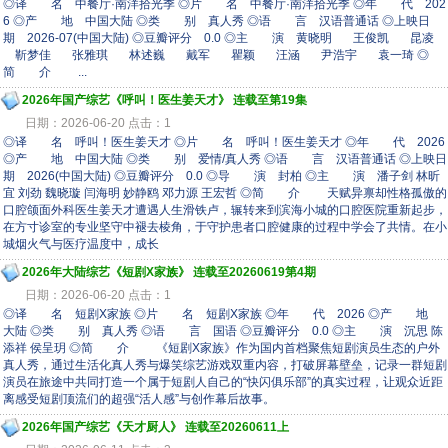
◎译 名 中餐厅·南洋拾光季 ◎片 名 中餐厅·南洋拾光季 ◎年 代 202
6 ◎产 地 中国大陆 ◎类 别 真人秀 ◎语 言 汉语普通话 ◎上映日
期 2026-07(中国大陆) ◎豆瓣评分 0.0 ◎主 演 黄晓明 王俊凯 昆凌
靳梦佳 张雅琪 林述巍 戴军 瞿颖 汪涵 尹浩宇 袁一琦 ◎
简 介 ...
2026年国产综艺《呼叫！医生姜天才》 连载至第19集
日期：2026-06-20 点击：1
◎译 名 呼叫！医生姜天才 ◎片 名 呼叫！医生姜天才 ◎年 代 2026
◎产 地 中国大陆 ◎类 别 爱情/真人秀 ◎语 言 汉语普通话 ◎上映日
期 2026(中国大陆) ◎豆瓣评分 0.0 ◎导 演 封柏 ◎主 演 潘子剑 林昕
宜 刘劲 魏晓璇 闫海明 妙静鸥 邓力源 王宏哲 ◎简 介 天赋异禀却性格孤傲的
口腔颌面外科医生姜天才遭遇人生滑铁卢，辗转来到滨海小城的口腔医院重新起步，
在方寸诊室的专业坚守中褪去棱角，于守护患者口腔健康的过程中学会了共情。在小
城烟火气与医疗温度中，成长
2026年大陆综艺《短剧X家族》 连载至20260619第4期
日期：2026-06-20 点击：1
◎译 名 短剧X家族 ◎片 名 短剧X家族 ◎年 代 2026 ◎产 地
大陆 ◎类 别 真人秀 ◎语 言 国语 ◎豆瓣评分 0.0 ◎主 演 沉思 陈
添祥 侯呈玥 ◎简 介 《短剧X家族》作为国内首档聚焦短剧演员生态的户外
真人秀，通过生活化真人秀与爆笑综艺游戏双重内容，打破屏幕壁垒，记录一群短剧
演员在旅途中共同打造一个属于短剧人自己的“快闪俱乐部”的真实过程，让观众近距
离感受短剧顶流们的超强“活人感”与创作幕后故事。
2026年国产综艺《天才厨人》 连载至20260611上