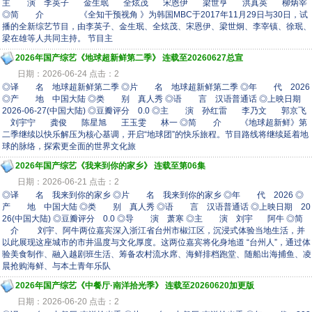
主 演 李英子 金生珉 全炫茂 宋恩伊 梁世亨 洪真英 柳炳宰
◎简 介 《全知干预视角 》为韩国MBC于2017年11月29日与30日，试
播的全新综艺节目，由李英子、金生珉、全炫茂、宋恩伊、梁世炯、李宰镇、徐珉、
梁在雄等人共同主持。 节目主
2026年国产综艺《地球超新鲜第二季》 连载至20260627总宣
日期：2026-06-24 点击：2
◎译 名 地球超新鲜第二季 ◎片 名 地球超新鲜第二季 ◎年 代 2026
◎产 地 中国大陆 ◎类 别 真人秀 ◎语 言 汉语普通话 ◎上映日期
2026-06-27(中国大陆) ◎豆瓣评分 0.0 ◎主 演 孙红雷 李乃文 郭京飞
刘宇宁 龚俊 陈星旭 王玉雯 林一 ◎简 介 《地球超新鲜》第
二季继续以快乐解压为核心基调，开启“地球团”的快乐旅程。节目路线将继续延着地
球的脉络，探索更全面的世界文化旅
2026年国产综艺《我来到你的家乡》 连载至第06集
日期：2026-06-21 点击：2
◎译 名 我来到你的家乡 ◎片 名 我来到你的家乡 ◎年 代 2026 ◎
产 地 中国大陆 ◎类 别 真人秀 ◎语 言 汉语普通话 ◎上映日期 20
26(中国大陆) ◎豆瓣评分 0.0 ◎导 演 萧寒 ◎主 演 刘宇 阿牛 ◎简
介 刘宇、阿牛两位嘉宾深入浙江省台州市椒江区，沉浸式体验当地生活，并
以此展现这座城市的市井温度与文化厚度。这两位嘉宾将化身地道 “台州人”，通过体
验美食制作、融入越剧班生活、筹备农村流水席、海鲜排档跑堂、随船出海捕鱼、凌
晨抢购海鲜、与本土青年乐队
2026年国产综艺《中餐厅·南洋拾光季》 连载至20260620加更版
日期：2026-06-20 点击：2