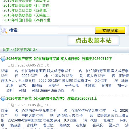
·
2015年欧美欧美剧《超级少女
·
2015年欧美欧美剧《行尸走肉
·
2015年欧美欧美剧《我是僵尸
·
2015年欧美欧美剧《天蝎第二
·
2016年韩国日韩剧《W-两个世
搜索:
首页
>
综艺节目2013
>
2026年国产综艺《忙忙碌碌寻宝藏·双人成行季》 连载至20260719下
日期：2026-08-05 点击：0
◎译 名 忙忙碌碌寻宝藏·双人成行季 ◎片 名 忙忙碌碌寻宝藏·双人成行季
◎年 代 2026 ◎产 地 中国大陆 ◎类 别 真人秀 ◎语 言 汉语普
通话 Mand ◎上映日期 2026-06-18(中国大陆) ◎豆瓣评分 0.0 ◎主 演 杨迪
庞博 武艺 田曦薇 王安宇 黄子弘凡 李维嘉 黄明昊 胡一天
吴昕 孙阳 孙阳 Sunny Sun ◎简 介
2026年国产综艺《心动的信号第九季》 连载至20260731上
日期：2026-08-05 点击：0
◎译 名 心动的信号第九季 ◎片 名 心动的信号第九季 ◎年 代 2026
◎产 地 中国大陆 ◎类 别 爱情/真人秀 ◎语 言 汉语普通话 ◎上映日
期 2026-08-03(中国大陆) ◎豆瓣评分 0.0 ◎主 演 代旭 杜海涛 薛凯
琪 杨超越 张纯烨 曹以恒 陈鹤文 崔凯怡 崔译航 梁人方 沙