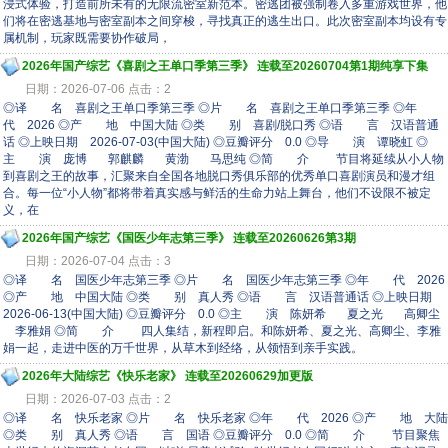
浸式体验，打造前所未有的无限流密室新范本。密逃团被强制卷入多重游戏世界，他
们将在密逃基地与密室副本之间穿梭，寻找真正的逃生出口。此次密室副本均设有专
属机制，玩家既需要协作破局，
2026年国产综艺《喜剧之王单口季第三季》 连载至20260704第1期纯享下集
日期：2026-07-06 点击：2
◎译 名 喜剧之王单口季第三季 ◎片 名 喜剧之王单口季第三季 ◎年
代 2026 ◎产 地 中国大陆 ◎类 别 喜剧/脱口秀 ◎语 言 汉语普通
话 ◎上映日期 2026-07-03(中国大陆) ◎豆瓣评分 0.0 ◎导 演 谭晓虹 ◎
主 演 庞博 郭麒麟 黄渤 马思纯 ◎简 介 节目将延续从小人物
到喜剧之王的故事，汇聚来自全国各地脱口秀俱乐部的优秀单口喜剧演员和漫才组
合。每一位“小人物”都将带着真实感与鲜活的生命力站上舞台，他们不设限不被定
义，在
2026年国产综艺《国医少年志第三季》 连载至20260626第3期
日期：2026-07-04 点击：3
◎译 名 国医少年志第三季 ◎片 名 国医少年志第三季 ◎年 代 2026
◎产 地 中国大陆 ◎类 别 真人秀 ◎语 言 汉语普通话 ◎上映日期
2026-06-13(中国大陆) ◎豆瓣评分 0.0 ◎主 演 陈妍希 夏之光 高卿尘
李雅娟 ◎简 介 四人集结，新程即启。和陈妍希、夏之光、高卿尘、李雅
娟一起，走进中医的万千世界，从草木到经络，从领悟到亲手实践。
2026年大陆综艺《快乐老家》 连载至20260629加更版
日期：2026-07-03 点击：2
◎译 名 快乐老家 ◎片 名 快乐老家 ◎年 代 2026 ◎产 地 大陆
◎类 别 真人秀 ◎语 言 国语 ◎豆瓣评分 0.0 ◎简 介 节目聚焦