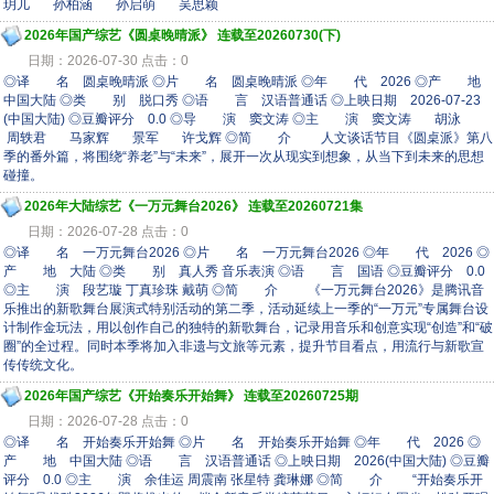
玥儿 孙柏涵 孙启萌 吴思颖
2026年国产综艺《圆桌晚晴派》 连载至20260730(下)
日期：2026-07-30 点击：0
◎译 名 圆桌晚晴派 ◎片 名 圆桌晚晴派 ◎年 代 2026 ◎产 地
中国大陆 ◎类 别 脱口秀 ◎语 言 汉语普通话 ◎上映日期 2026-07-23
(中国大陆) ◎豆瓣评分 0.0 ◎导 演 窦文涛 ◎主 演 窦文涛 胡泳
周轶君 马家辉 景军 许戈辉 ◎简 介 人文谈话节目《圆桌派》第八
季的番外篇，将围绕“养老”与“未来”，展开一次从现实到想象，从当下到未来的思想
碰撞。
2026年大陆综艺《一万元舞台2026》 连载至20260721集
日期：2026-07-28 点击：0
◎译 名 一万元舞台2026 ◎片 名 一万元舞台2026 ◎年 代 2026 ◎
产 地 大陆 ◎类 别 真人秀 音乐表演 ◎语 言 国语 ◎豆瓣评分 0.0
◎主 演 段艺璇 丁真珍珠 戴萌 ◎简 介 《一万元舞台2026》是腾讯音
乐推出的新歌舞台展演式特别活动的第二季，活动延续上一季的“一万元”专属舞台设
计制作金玩法，用以创作自己的独特的新歌舞台，记录用音乐和创意实现“创造”和“破
圈”的全过程。同时本季将加入非遗与文旅等元素，提升节目看点，用流行与新歌宣
传传统文化。
2026年国产综艺《开始奏乐开始舞》 连载至20260725期
日期：2026-07-28 点击：0
◎译 名 开始奏乐开始舞 ◎片 名 开始奏乐开始舞 ◎年 代 2026 ◎
产 地 中国大陆 ◎语 言 汉语普通话 ◎上映日期 2026(中国大陆) ◎豆瓣
评分 0.0 ◎主 演 余佳运 周震南 张星特 龚琳娜 ◎简 介 “开始奏乐开