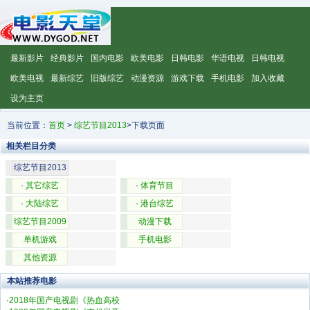
最新影片
经典影片
国内电影
欧美电影
日韩电影
华语电视
日韩电视
欧美电视
最新综艺
旧版综艺
动漫资源
游戏下载
手机电影
加入收藏
设为主页
当前位置：
首页
>
综艺节目2013
>下载页面
相关栏目分类
综艺节目2013
·
其它综艺
·
体育节目
·
大陆综艺
·
港台综艺
综艺节目2009
动漫下载
单机游戏
手机电影
其他资源
本站推荐电影
·
2018年国产电视剧《热血高校