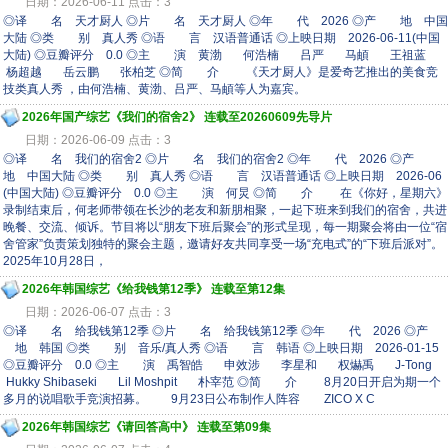
日期：2026-06-11 点击：3
◎译 名 天才厨人 ◎片 名 天才厨人 ◎年 代 2026 ◎产 地 中国
大陆 ◎类 别 真人秀 ◎语 言 汉语普通话 ◎上映日期 2026-06-11(中国
大陆) ◎豆瓣评分 0.0 ◎主 演 黄渤 何浩楠 吕严 马頔 王祖蓝
杨超越 岳云鹏 张柏芝 ◎简 介 《天才厨人》是爱奇艺推出的美食竞
技类真人秀 ，由何浩楠、黄渤、吕严、马頔等人为嘉宾。
2026年国产综艺《我们的宿舍2》 连载至20260609先导片
日期：2026-06-09 点击：3
◎译 名 我们的宿舍2 ◎片 名 我们的宿舍2 ◎年 代 2026 ◎产
地 中国大陆 ◎类 别 真人秀 ◎语 言 汉语普通话 ◎上映日期 2026-06
(中国大陆) ◎豆瓣评分 0.0 ◎主 演 何炅 ◎简 介 在《你好，星期六》
录制结束后，何老师带领在长沙的老友和新朋相聚，一起下班来到我们的宿舍，共进
晚餐、交流、倾诉。节目将以“朋友下班后聚会”的形式呈现，每一期聚会将由一位“宿
舍管家”负责策划独特的聚会主题，邀请好友共同享受一场“充电式”的“下班后派对”。
2025年10月28日，
2026年韩国综艺《给我钱第12季》 连载至第12集
日期：2026-06-07 点击：3
◎译 名 给我钱第12季 ◎片 名 给我钱第12季 ◎年 代 2026 ◎产
地 韩国 ◎类 别 音乐/真人秀 ◎语 言 韩语 ◎上映日期 2026-01-15
◎豆瓣评分 0.0 ◎主 演 禹智皓 申效涉 李星和 权爀禹 J-Tong
Hukky Shibaseki Lil Moshpit 朴宰范 ◎简 介 8月20日开启为期一个
多月的说唱歌手竞演招募。 9月23日公布制作人阵容 ZICO X C
2026年韩国综艺《请回答高中》 连载至第09集