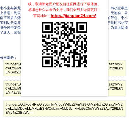
线，敬请新老用户朋友前往官网进行下载体验。
韦小宝与神龙教圣女龙儿结仇，龙儿回到圣坛易容，并接任了教主之职、韦小宝奉皇
感谢您长久以来的支持，我们会努力做得更好！
上旨意，到云南安抚即将造反的吴三桂父子，路上被独臂神尼、神龙教、天地会、云
https://jianpian24.com/
官网地址：
南王等多方势力挟持终得化险为夷、还赢得了包括龙儿在内的众多姑娘的芳心。韦小
宝到达云南并顺利地打击了吴三桂父子，回到京城受到皇帝赏识，但由于此时韦小宝
身份过于复杂，韦小宝得到了《四十二章经》的启示，找到了满清宝藏，为皇上除掉
了坏人，荣归故里。
分三部分：
thunder://QUFodHRwOi8vdmlwMi5oYW8zZ3AuY29tOjMzNjUvZGlzazYvM2
dwLzIwMDcwMzMxLzE3Ni/CubamvMdJScnxwfq9zC5oYW8zZ3AuY29tLkN
EMS4zZ3BaWg==
thunder://QUFodHRwOi8vdmlwMi5oYW8zZ3AuY29tOjMzNjUvZGlzazYvM2
dwLzIwMDcwMzMxLzE3Ni/CubamvMdJScnxwfq9zC5oYW8zZ3AuY29tLkN
EMi4zZ3BaWg==
thunder://QUFodHRwOi8vdmlwMi5oYW8zZ3AuY29tOjMzNjUvZGlzazYvM2
dwLzIwMDcwMzMxLzE3Ni/CubamvMdJScnxwfq9zC5oYW8zZ3AuY29tLkN
EMy4zZ3BaWg==