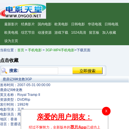
最新影片
经典影片
国内电影
欧美电影
日韩电影
华语电视
日韩电视
欧美电视
综艺节目
动漫资源
游戏下载
1024高清
留言板
加入收藏
设为主页
当前位置：
首页
>
手机电影
>
3GP-MP4手机电影
>下载页面
点击收藏
搜索:
鹿鼎记II神龙教3GP
发布时间：2007-05-31 00:00:00
鹿鼎记II神龙教
英文名称：Royal Tramp II
资源类型：DVDRip
发行时间：1992年
电影导演：王晶
X
电影演员：周星驰 陈百祥 刘松仁 温兆伦 林青霞 邱淑贞 李嘉欣
亲爱的用户朋友：
地区：香港
语言：普通话
荐片App
经过不懈努力，全新版本的
已成功上