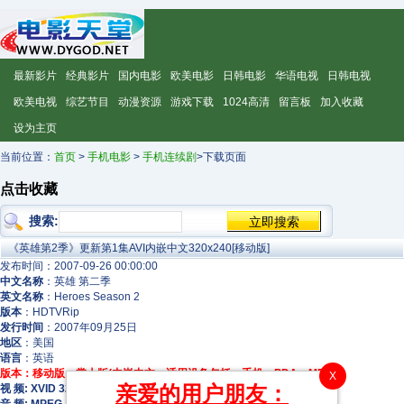
最新影片
经典影片
国内电影
欧美电影
日韩电影
华语电视
日韩电视
欧美电视
综艺节目
动漫资源
游戏下载
1024高清
留言板
加入收藏
设为主页
当前位置：
首页
>
手机电影
>
手机连续剧
>下载页面
点击收藏
搜索:
《英雄第2季》更新第1集AVI内嵌中文320x240[移动版]
发布时间：2007-09-26 00:00:00
中文名称
：英雄 第二季
英文名称
：Heroes Season 2
版本
：HDTVRip
发行时间
：2007年09月25日
地区
：美国
语言
：英语
版本：移动版、掌上版(内嵌中文，适用设备包括：手机、PDA、MP4等)
X
亲爱的用户朋友：
视 频: XVID 320x240 23.98fps 349Kbps [视 频 0]