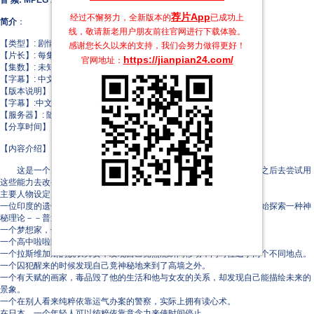
音 频: MPEG Audio Layer 3 24000Hz 立体声 64Kbps [音 频 1]
荐片App
经过不懈努力，全新版本的
已成功上
简介
：
线，敬请新老用户朋友前往官网进行下载体验。
【类型】: 剧情/科幻/动作/冒险
感谢您长久以来的支持，我们会努力做得更好！
【片长】: 每集约60分钟
https://jianpian24.com/
官网地址：
【集数】: 未知
【字幕】: 中文
【版本说明】:
【字幕】:中文字幕
【服务器】: 随机
【分享时间】: 全天24小时
【内容介绍】:
这是一个关于在全世界有些人发现他们拥有某些不同寻常的超能力之后去尝试用
这些能力去改变他们生活的故事。
主要人物设定为：
一位印度的遗传学教授，自从他的父亲失踪后，他赶到了纽约，并且开始探索一种神
秘理论－－普通人当中也许有人拥有超能力。
一个梦想家，他试图劝说自己的政客兄弟相信自己能飞。
一个高中啦啦队长，发现自己竟然刀枪不入。
一个拉斯维加斯的脱衣舞女，发现自己竟然能瞬间移动，同时往返于两个不同地点。
一个囚犯醒来的时候发现自己竟神秘地来到了高墙之外。
一个有天赋的画家，毒品毁了他的生活和他与女友的关系，却发现自己能描绘未来的
景象。
一个在别人看来纯粹依靠运气办案的警察，实际上拥有读心术。
在日本，一个年轻人可以纯粹依靠意念力来使时间停止。