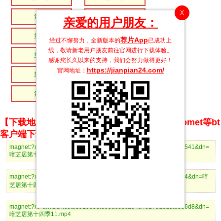
X
第9集
第8集
亲爱的用户朋友：
第7集
第6集
荐片App
经过不懈努力，全新版本的
已成功上
线，敬请新老用户朋友前往官网进行下载体验。
第5集
第4集
感谢您长久以来的支持，我们会努力做得更好！
https://jianpian24.com/
官网地址：
第3集
第2集
第1集
【下载地址】magnet推荐使用utorrent、BitComet等bt
客户端下载
magnet:?xt=urn:btih:50fb2fd27774ba1cc4aa58c05398e80fd829b541&dn=
暗芝居第十四季13.mp4
magnet:?xt=urn:btih:37efbf8ce5cf445a06270f68cf1f4930653cc844&dn=暗
芝居第十四季12.mp4
magnet:?xt=urn:btih:c0fb391995ef895dc6bca94a48170dbd5fb386d8&dn=
暗芝居第十四季11.mp4