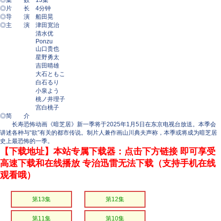
◎集 数 13集
◎片 长 4分钟
◎导 演 船田晃
◎主 演 津田宽治
清水优
Ponzu
山口贵也
星野勇太
吉田晴雄
大石ともこ
白石るり
小泉よう
桃ノ井理子
宫白桃子
◎简 介
长寿恐怖动画《暗芝居》新一季将于2025年1月5日在东京电视台放送。本季会
讲述各种与“欲”有关的都市传说。制片人兼作画山川典夫声称，本季或将成为暗芝居
史上最恐怖的一季。
【下载地址】本站专属下载器：点击下方链接 即可享受
高速下载和在线播放 专治迅雷无法下载（支持手机在线
观看哦）
第13集
第12集
第11集
第10集