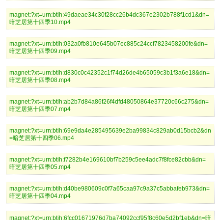
magnet:?xt=urn:btih:49daeae34c30f28cc26b4dc367e2302b788f1cd1&dn=
暗芝居第十四季10.mp4
magnet:?xt=urn:btih:032a0fb810e645b07ec885c24ccf7823458200fe&dn=
暗芝居第十四季09.mp4
magnet:?xt=urn:btih:d830c0c42352c1f74d26de4b65059c3b1f3a6e18&dn=
暗芝居第十四季08.mp4
magnet:?xt=urn:btih:ab2b7d84a86f26f4dfd48050864e37720c66c275&dn=
暗芝居第十四季07.mp4
magnet:?xt=urn:btih:69e9da4e285495639e2ba99834c829ab0d15bcb2&dn
=暗芝居第十四季06.mp4
magnet:?xt=urn:btih:f7282b4e169610bf7b259c5ee4adc7f8fce82cbb&dn=
暗芝居第十四季05.mp4
magnet:?xt=urn:btih:d40be980609c0f7a65caa97c9a37c5abbafeb973&dn=
暗芝居第十四季04.mp4
magnet:?xt=urn:btih:6fcc01671976d7ba74092ccf95f8c60e5d2bf1eb&dn=暗