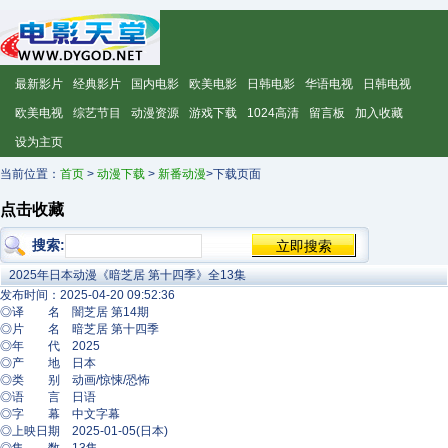
最新影片
经典影片
国内电影
欧美电影
日韩电影
华语电视
日韩电视
欧美电视
综艺节目
动漫资源
游戏下载
1024高清
留言板
加入收藏
设为主页
当前位置：
首页
>
动漫下载
>
新番动漫
>下载页面
点击收藏
搜索:
2025年日本动漫《暗芝居 第十四季》全13集
发布时间：2025-04-20 09:52:36
◎译 名 闇芝居 第14期
◎片 名 暗芝居 第十四季
◎年 代 2025
◎产 地 日本
◎类 别 动画/惊悚/恐怖
◎语 言 日语
◎字 幕 中文字幕
◎上映日期 2025-01-05(日本)