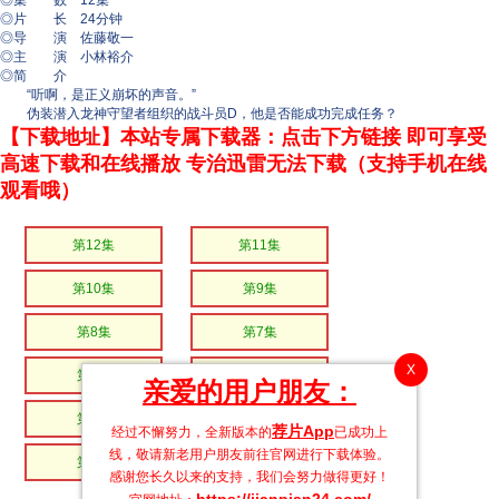
◎集 数 12集
◎片 长 24分钟
◎导 演 佐藤敬一
◎主 演 小林裕介
◎简 介
“听啊，是正义崩坏的声音。”
伪装潜入龙神守望者组织的战斗员D，他是否能成功完成任务？
【下载地址】本站专属下载器：点击下方链接 即可享受
高速下载和在线播放 专治迅雷无法下载（支持手机在线
观看哦）
第12集
第11集
第10集
第9集
第8集
第7集
X
第6集
第5集
亲爱的用户朋友：
第4集
第3集
荐片App
经过不懈努力，全新版本的
已成功上
线，敬请新老用户朋友前往官网进行下载体验。
第2集
第1集
感谢您长久以来的支持，我们会努力做得更好！
https://jianpian24.com/