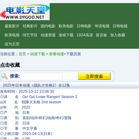
最新影片
经典影片
国内电影
欧美电影
日韩电影
华语电视
日韩电视
欧美电视
综艺节目
动漫资源
游戏下载
1024高清
留言板
加入收藏
设为主页
当前位置：
首页
>
动漫下载
>
新番动漫
>下载页面
点击收藏
搜索:
2025年日本动漫《战队大失格2》全12集
发布时间：2025-10-12 23:06:30
◎译 名 Go! Go! Loser Ranger! Season 2
◎片 名 戦隊大失格 2nd season
◎年 代 2025
◎产 地 日本
◎类 别 喜剧/动作/科幻/动画/奇幻/冒险
◎语 言 日语
◎字 幕 中文字幕
◎上映日期 2025-04-13(日本)