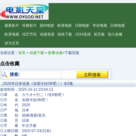
最新影片
经典影片
国内电影
欧美电影
日韩电影
华语电视
日韩电视
欧美电视
综艺节目
动漫资源
游戏下载
1024高清
留言板
加入收藏
设为主页
当前位置：
首页
>
动漫下载
>
新番动漫
>下载页面
点击收藏
搜索:
2025年日本动漫《去唱卡拉OK吧！》全5集
发布时间：2025-10-12 23:04:13
◎译 名 カラオケ行こ！/去K歌吧！
◎片 名 去唱卡拉OK吧！
◎年 代 2025
◎产 地 日本
◎类 别 动画/喜剧/音乐
◎语 言 日语
◎字 幕 中文字幕
◎上映日期 2025-07-24(日本)