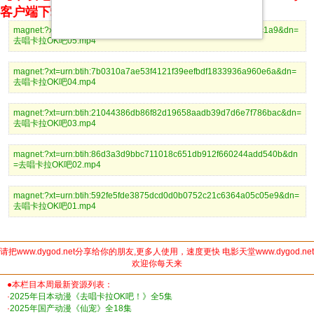
客户端下载
magnet:?xt=urn:btih:09ed0263ce26ccf69eba7a45209675cf1463c1a9&dn=
去唱卡拉OK吧05.mp4
magnet:?xt=urn:btih:7b0310a7ae53f4121f39eefbdf1833936a960e6a&dn=
去唱卡拉OK吧04.mp4
magnet:?xt=urn:btih:21044386db86f82d19658aadb39d7d6e7f786bac&dn=
去唱卡拉OK吧03.mp4
magnet:?xt=urn:btih:86d3a3d9bbc711018c651db912f660244add540b&dn
=去唱卡拉OK吧02.mp4
magnet:?xt=urn:btih:592fe5fde3875dcd0d0b0752c21c6364a05c05e9&dn=
去唱卡拉OK吧01.mp4
请把www.dygod.net分享给你的朋友,更多人使用，速度更快 电影天堂www.dygod.net
欢迎你每天来
●本栏目本周最新资源列表：
·
2025年日本动漫《去唱卡拉OK吧！》全5集
·
2025年国产动漫《仙宠》全18集