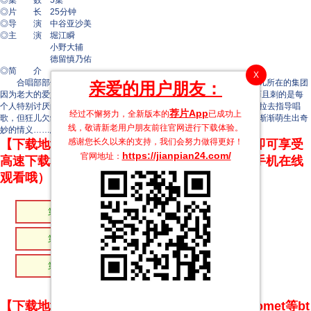
◎集 数 5集
◎片 长 25分钟
◎导 演 中谷亚沙美
◎主 演 堀江瞬
小野大辅
德留慎乃佑
◎简 介
X
合唱部部长聪实被黑道小哥成田狂儿缠上，要求他教自己唱歌。狂儿所在的集团
亲爱的用户朋友：
因为老大的爱好经常举办卡拉OK大赛，输掉的人身上会被老大刺青，而且刺的是每
个人特别讨厌的图案。“去唱卡拉OK吧！”聪实每周都不情不愿地被狂儿拉去指导唱
荐片App
经过不懈努力，全新版本的
已成功上
歌，但狂儿欠缺歌唱天赋，很难教好。然而随着时间的推移，两人之间渐渐萌生出奇
线，敬请新老用户朋友前往官网进行下载体验。
妙的情义……总之，去唱卡拉OK吧！
感谢您长久以来的支持，我们会努力做得更好！
【下载地址】本站专属下载器：点击下方链接 即可享受
https://jianpian24.com/
官网地址：
高速下载和在线播放 专治迅雷无法下载（支持手机在线
观看哦）
第5集
第4集
第3集
第2集
第1集
【下载地址】magnet推荐使用utorrent、BitComet等bt