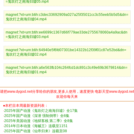
=鬼吹灯之南海归墟05.mp4
magnet:?xt=urn:btih:c3dec33692909a027a25f35011cc3c55eeb5b5d5&dn=
鬼吹灯之南海归墟04.mp4
magnet:?xt=urn:btih:ee6699c1367d66f779ae33de2755678060a4a9ac&dn
=鬼吹灯之南海归墟03.mp4
magnet:?xt=urn:btih:64940e5f6fd07301be14322b12f39f01c87e52bd&dn=
鬼吹灯之南海归墟02.mp4
magnet:?xt=urn:btih:a6e563fb104c264fcd1dc891c3c49e69b3679814&dn=
鬼吹灯之南海归墟01.mp4
请把www.dygod.net分享给你的朋友,更多人使用，速度更快 电影天堂www.dygod.net
欢迎你每天来
●本栏目本周最新资源列表：
·
2025年国产动漫《鬼吹灯之南海归墟》全17集
·
2025年国产动漫《深潜 强制倒带》全8集
·
2025年美国动漫《地狱客栈 第二季》全8集
·
2014年日本动漫《海贼王》连载至1151
·
2025年国产动漫《仙帝归来》连载至08