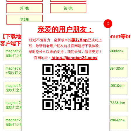
第3集
第2集
第1集
X
亲爱的用户朋友：
【下载地址】magnet推荐使用utorrent、BitComet等bt
荐片App
经过不懈努力，全新版本的
已成功上
客户端下载
线，敬请新老用户朋友前往官网进行下载体验。
magnet:?xt=urn:btih:a2bf2c56cff365916ae8094a380c8d3b555cca80&dn=
感谢您长久以来的支持，我们会努力做得更好！
鬼吹灯之南海归墟17.mp4
https://jianpian24.com/
官网地址：
magnet:?xt=urn:btih:c2a44ca213201d6e8581dcf073094d7831078e4d&dn
=鬼吹灯之南海归墟16.mp4
magnet:?xt=urn:btih:da3f293b3b5fa7689ddc91942ac193e881d21061&dn=
鬼吹灯之南海归墟15.mp4
magnet:?xt=urn:btih:e80ad3ec6dc05a6f138c8bd7a1dc5a069369f733&dn=
鬼吹灯之南海归墟14.mp4
magnet:?xt=urn:btih:aeb420ffb71e9dba805a8835e62fb35b8518ec90&dn=
鬼吹灯之南海归墟13.mp4