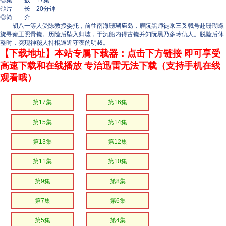
◎集 数 17集
◎片 长 20分钟
◎简 介
胡八一等人受陈教授委托，前往南海珊瑚庙岛，雇阮黑师徒乘三叉戟号赴珊瑚螺
旋寻秦王照骨镜。历险后坠入归墟，于沉船内得古镜并知阮黑乃多玲仇人。脱险后休
整时，突现神秘人持棍逼近守夜的明叔。
【下载地址】本站专属下载器：点击下方链接 即可享受
高速下载和在线播放 专治迅雷无法下载（支持手机在线
观看哦）
第17集
第16集
第15集
第14集
第13集
第12集
第11集
第10集
第9集
第8集
第7集
第6集
第5集
第4集