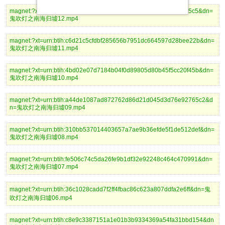
magnet:?xt=urn:btih:fca78b5d91fceb2a9bde605354bf0021324505c5&dn=
鬼吹灯之南海归墟12.mp4
magnet:?xt=urn:btih:c6d21c5cfdbf285656b7951dc664597d28bee22b&dn=
鬼吹灯之南海归墟11.mp4
magnet:?xt=urn:btih:4bd02e07d7184b04f0d89805d80b45f5cc20f45b&dn=
鬼吹灯之南海归墟10.mp4
magnet:?xt=urn:btih:a44de1087ad872762d86d21d045d3d76e92765c2&d
n=鬼吹灯之南海归墟09.mp4
magnet:?xt=urn:btih:310bb537014403657a7ae9b36efde5f1de512def&dn=
鬼吹灯之南海归墟08.mp4
magnet:?xt=urn:btih:fe506c74c5da26fe9b1df32e92248c464c470991&dn=
鬼吹灯之南海归墟07.mp4
magnet:?xt=urn:btih:36c1028cadd7f2ff4fbac86c623a807ddfa2e6ff&dn=鬼
吹灯之南海归墟06.mp4
magnet:?xt=urn:btih:c8e9c3387151a1e01b3b9334369a54fa31bbd154&dn