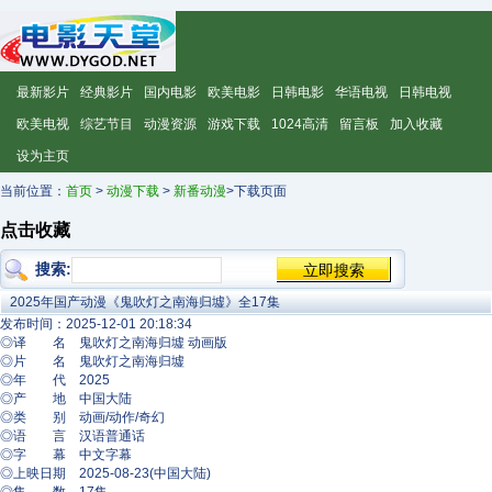
最新影片
经典影片
国内电影
欧美电影
日韩电影
华语电视
日韩电视
欧美电视
综艺节目
动漫资源
游戏下载
1024高清
留言板
加入收藏
设为主页
当前位置：
首页
>
动漫下载
>
新番动漫
>下载页面
点击收藏
搜索:
2025年国产动漫《鬼吹灯之南海归墟》全17集
发布时间：2025-12-01 20:18:34
◎译 名 鬼吹灯之南海归墟 动画版
◎片 名 鬼吹灯之南海归墟
◎年 代 2025
◎产 地 中国大陆
◎类 别 动画/动作/奇幻
◎语 言 汉语普通话
◎字 幕 中文字幕
◎上映日期 2025-08-23(中国大陆)