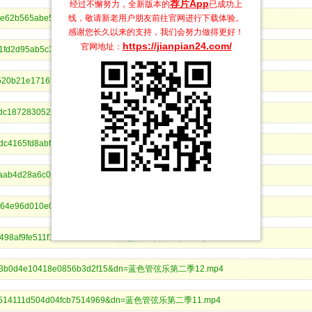
荐片App
经过不懈努力，全新版本的
已成功上
12ce6e62b565abe5b37f7da0f665&dn=蓝色管弦乐第二季20.mp4
线，敬请新老用户朋友前往官网进行下载体验。
感谢您长久以来的支持，我们会努力做得更好！
https://jianpian24.com/
官网地址：
2bf1d1fd2d95ab5c3be860b67049&dn=蓝色管弦乐第二季19.mp4
654d520b21e1716fcf3a04d25795&dn=蓝色管弦乐第二季18.mp4
0498edc187283052845fdd72b6fc&dn=蓝色管弦乐第二季17.mp4
5940dc4165fd8abff5613e6e82fd&dn=蓝色管弦乐第二季16.mp4
504a8aab4d28a6c07bee74c319a5&dn=蓝色管弦乐第二季15.mp4
0e61fa64e96d010e01c54f59b25b&dn=蓝色管弦乐第二季14.mp4
bfa9e498af9fe511f15c6e1568d&dn=蓝色管弦乐第二季13.mp4
327f23b0d4e10418e0856b3d2f15&dn=蓝色管弦乐第二季12.mp4
06dc6514111d504d04fcb7514969&dn=蓝色管弦乐第二季11.mp4