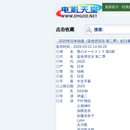
最新影片
经典
加入收藏
设为
点击收藏
搜索:
2025年日本动漫《蓝色管弦乐 第二季》全21
发布时间：2026-03-21 14:56:20
◎译 名 青のオーケストラ 第2期
◎片 名 蓝色管弦乐 第二季
◎年 代 2025
◎产 地 日本
◎类 别 动画
◎语 言 日语
◎字 幕 中文字幕
◎上映日期 2025
◎片 长 24分钟
◎导 演 岸诚二
◎主 演 千叶翔也
土屋神叶
加隈亚衣
佐藤未奈子
Lynn
古川慎
浅沼晋太郎