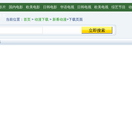
影片
国内电影
欧美电影
日韩电影
华语电视
日韩电视
欧美电视
综艺节目
动
主页
当前位置：
首页
>
动漫下载
>
新番动漫
>下载页面
集