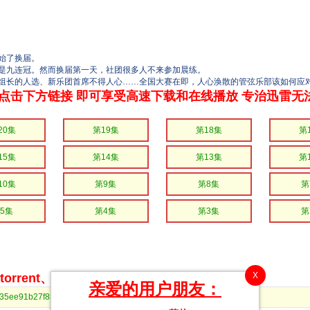
始了换届。
九连冠。然而换届第一天，社团很多人不来参加晨练。
长的人选、新乐团首席不得人心……全国大赛在即，人心涣散的管弦乐部该如何应
点击下方链接 即可享受高速下载和在线播放 专治迅雷无
20集
第19集
第18集
第
15集
第14集
第13集
第
10集
第9集
第8集
第
5集
第4集
第3集
第
X
rrent、BitComet等bt客户端下载
亲爱的用户朋友：
543a835ee91b27f8553b9922d7d80&dn=蓝色管弦乐第二季21.mp4