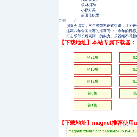
榎\木淳弥
小原好美
前田佳织里
◎简 介
演奏会结束，三年级前辈正式引退，社团开
连霸八年全国大赛的海幕高中，今年的目标是
打击乐部长质疑阿一的实力、乐器组不满新组
【下载地址】本站专属下载器：
第21集
第
第16集
第
第11集
第
第6集
第
第1集
【下载地址】magnet推荐使用uto
magnet:?xt=urn:btih:b4a004b43b3