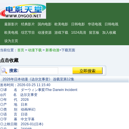
最新影片
经典影片
国内电影
欧美电影
日韩电影
华语电视
日韩电视
欧美电视
综艺节目
动漫资源
游戏下载
1024高清
留言板
加入收藏
设为主页
当前位置：
首页
>
动漫下载
>
新番动漫
>下载页面
点击收藏
搜索:
2026年日本动漫《达尔文事变》 连载至第12集
发布时间：2026-03-25 11:15:40
◎译 名 ダーウィン事変/The Darwin Incident
◎片 名 达尔文事变
◎年 代 2026
◎产 地 日本
◎类 别 动画/科幻
◎语 言 日语
◎字 幕 中文字幕
◎上映日期 2026-01(日本)