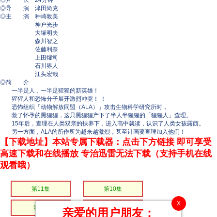
◎片 长 24分钟
◎导 演 津田尚克
◎主 演 种崎敦美
神户光步
大塚明夫
森川智之
佐藤利奈
上田燿司
石川界人
江头宏哉
◎简 介
一半是人，一半是猩猩的新英雄！
猩猩人和恐怖分子展开激烈冲突！ ！
恐怖组织「动物解放同盟（ALA）」攻击生物科学研究所时，
救了怀孕的黑猩猩，这只黑猩猩产下了半人半猩猩的「猩猩人」查理。
15年后，查理在人类双亲的扶养下，进入高中就读，认识了人类女孩露西。
另一方面，ALA的所作所为越来越激烈，甚至计画要查理加入他们！
【下载地址】本站专属下载器：点击下方链接 即可享受
高速下载和在线播放 专治迅雷无法下载（支持手机在线
观看哦）
第11集
第10集
X
第9集
第8集
亲爱的用户朋友：