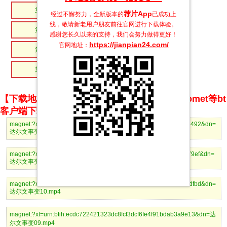
第7集
第6集
荐片App
经过不懈努力，全新版本的
已成功上
线，敬请新老用户朋友前往官网进行下载体验。
第5集
第4集
感谢您长久以来的支持，我们会努力做得更好！
https://jianpian24.com/
官网地址：
第3集
第2集
第1集
【下载地址】magnet推荐使用utorrent、BitComet等bt
客户端下载
magnet:?xt=urn:btih:ac9e7f55f646e1d0ab18c9ce345cdbc7b9961492&dn=
达尔文事变12.mp4
magnet:?xt=urn:btih:d0fd67725d52a92deac1c0cb7b08c2fead8e79ef&dn=
达尔文事变11.mp4
magnet:?xt=urn:btih:1397dd5b7a5615b8ecd5629368f25829f5dbdfbd&dn=
达尔文事变10.mp4
magnet:?xt=urn:btih:ecdc722421323dc8fcf3dcf6fe4f91bdab3a9e13&dn=达
尔文事变09.mp4