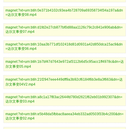
magnet:?xt=urn:btih:0e371b4102c93ea4b728709a69358734f34a197a&dn
=达尔文事变08.mp4
magnet:?xt=urn:btih:d1fd2e27cb877bf0d88aa1126c79c2c841e906ab&dn=
达尔文事变07.mp4
magnet:?xt=urn:btih:10aa3b771df102418d81d0931a42d850dca15ac9&dn
=达尔文事变06.mp4
magnet:?xt=urn:btih:1b7bf47d7643e972af3112b6d5c95acc1ff4978c&dn=达
尔文事变05.mp4
magnet:?xt=urn:btih:21f2947eee449dff9a3b92cf6184f6b3e8a3f663&dn=达
尔文事变04V2.mp4
magnet:?xt=urn:btih:a8c1a17f83ac2644fd780d2621f62eb01b992307&dn=
达尔文事变03.mp4
magnet:?xt=urn:btih:e5b48da5fbbac8aeea34eb332ad0503f33b4c200&dn=
达尔文事变02.mp4