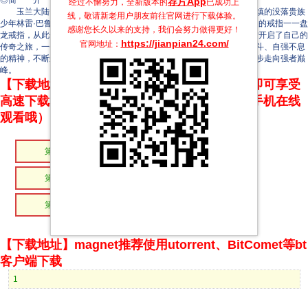
◎简 介
荐片App
经过不懈努力，全新版本的
已成功上
玉兰大陆，一个充满神奇生物与绚丽魔法的魔幻世界。一天，乌山镇的没落贵族
线，敬请新老用户朋友前往官网进行下载体验。
少年林雷·巴鲁克，踏入布满灰尘的祖屋当中，无意中得到一枚看似普通的戒指一一盘
感谢您长久以来的支持，我们会努力做得更好！
龙戒指，从此他的人生发生了转变。在戒灵德林·柯沃特的帮助下，林雷开启了自己的
https://jianpian24.com/
官网地址：
传奇之旅，一个伟大魔法师由此诞生。从小镇走出的少年凭着其拼搏奋斗、自强不息
的精神，不断迈向更高境界，在一次次游走于生死之间的磨砺中，一步步走向强者巅
峰。
【下载地址】本站专属下载器：点击下方链接 即可享受
高速下载和在线播放 专治迅雷无法下载（支持手机在线
观看哦）
第06集
第05集
第04集
第03集
第02集
第01集
【下载地址】magnet推荐使用utorrent、BitComet等bt
客户端下载
1