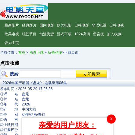
最新影片
经典影片
国内电影
欧美电影
日韩电影
华语电视
日韩电视
欧美电视
综艺节目
动漫资源
游戏下载
1024高清
留言板
加入收藏
设为主页
当前位置：
首页
>
动漫下载
>
新番动漫
>下载页面
点击收藏
搜索:
2026年国产动漫《盘龙》 连载至第06集
发布时间：2026-05-29 17:26:36
◎译 名 盘龙
◎片 名 盘龙
◎年 代 2026
◎产 地 中国大陆
◎类 别 动作/动画/奇幻
X
◎语 言 汉语普通话
亲爱的用户朋友：
◎上映日期 2026-04-30(中国大陆)
◎豆瓣评分 0.0