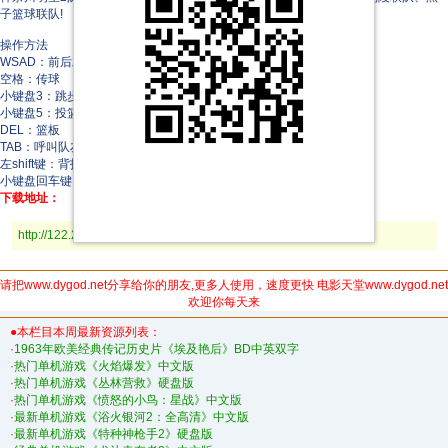
子篮球联队!
操作方法
WSAD：前后左右
空格：传球
小键盘3：跳步
小键盘5：投篮/抢断
DEL：篮板
TAB：呼叫队友包夹
左shift键：背打
小键盘回车键：加速
下载地址：
http://122.225.100.184:3013/灌篮高手2K13中文版.rar
请把www.dygod.net分享给你的朋友,更多人使用，速度更快 电影天堂www.dygod.net
欢迎你每天来
●本栏目本周最新资源列表：
·
1963年欧美经典传记历史片《埃及艳后》BD中英双字
·
热门单机游戏《火焰爆发》中文版
·
热门单机游戏《丛林营救》硬盘版
·
热门单机游戏《愤怒的小鸟：星战》中文版
·
最新单机游戏《浴火银河2：全高清》中文版
·
最新单机游戏《特种神枪手2》硬盘版