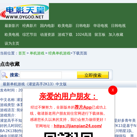
最新影片
经典影片
国内电影
欧美电影
日韩电影
华语电视
日韩电视
欧美电视
综艺节目
动漫资源
游戏下载
1024高清
留言板
加入收藏
设为主页
当前位置：
首页
>
单机游戏
>
经典单机游戏
>下载页面
点击收藏
搜索:
最新单机游戏《灌篮高手2K13》中文版
X
发布时间：2013-08-15 11:57:51
亲爱的用户朋友：
中文名称: 灌篮高手2K13中文版
游戏类型: 体育竞速
荐片App
经过不懈努力，全新版本的
已成功上
游戏语言: 简体中文
线，敬请新老用户朋友前往官网进行下载体验。
游戏简介:
感谢您长久以来的支持，我们会努力做得更好！
灌篮高手不知是多少篮球爱好者的启蒙老师，就算不是篮球爱好者，也是好多青年美
https://jianpian24.com/
好的儿时回忆。如今，我们可以在游戏中缅怀逝去的童年了。灌篮高手2K13是基于N
官网地址：
BA 2K13制作的， 在这30支球队的基础上还增加了7支球队,分别是:神奈川明星1队、
神奈川明星2队、全国明星队、练习赛湘北&陵南、动画版特别客串队:翔陵联队、黑