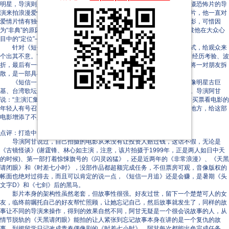
明星，导演则是以执导恐怖片而闻名于世的阿甘。为何选择一个擅长拍摄恐怖片的导
演来拍浪漫爱情电影？总制片人王中磊介绍：阿甘其实不甘心只拍恐怖片，他一直对
爱情片情有独钟。阿甘之前曾经拍摄过一部名为《非常浪漫》的爱情电影，可惜因
为“非典”的原因而没能公映。这次拍摄《短信一月追》，阿甘就是想打破他在大众心
目中的“定位”———他同样可以把爱情片拍得很出色。
针对《短信一月追》这个题材，导演阿甘决定突破一般爱情片的模式，给观众来
个出其不意。“一般爱情片的规律是：主人公一男一女，从相识、相爱到经历考验、波
折，最后有一个结局。我们这个恋爱故事有意思的是：一开始就是如何将一对朋友拆
散，是一部具有幽默感的爱情电影。”阿甘这样诠释他的拍摄理念。
《短信一月追》的年轻和时尚化还体现在演员阵容上———香港偶像明星古巨
基、台湾歌坛新天后张韶涵、内地偶像明星任泉分别出演剧中主要角色。导演阿甘
说：“主演汇集了两岸三地的当红明星，对观众来说有新鲜感，尤其是对买票看电影的
年轻人有号召力。而他们几个各自有不同的特点，每个人都有吸引人的地方，给这部
电影增添了不少光彩。”
点评：打造中国情人节档期
导演阿甘说过，自己拍摄的电影从来没有让投资人赔过钱，这话不假，无论是
《古镜怪谈》(谢霆锋、林心如主演，注意，该片拍摄于1999年，正是两人如日中天
的时候)、第一部打着惊悚旗号的《闪灵凶猛》，还是近两年的《非常浪漫》、《天黑
请闭眼》和《时差七小时》，没部作品都超额完成任务，不但票房可观，音像版权的
帐面也绝对过得去，而且可以肯定的说一点，《短信一月追》还是会赚，是暑期《头
文字D》和《七剑》后的黑马。
影片本身的架构性虽然老套，但故事性很强。好友过世，留下一个楚楚可人的女
友，临终前嘱托自己的好友帮忙照顾，让她忘记自己，然后故事就发生了，同样的故
事让不同的导演来操作，得到的效果自然不同，阿甘无疑是一个很会说故事的人，从
情节脱轨的《天黑请闭眼》能拍的让人紧张到忘记故事本身在讲的是一个复仇的故
事，到把留学日记改成青春偶像剧的《时差七小时》，阿甘每次都能出色完成任务，