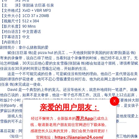
【导 演】阿甘
【主 演】张韶涵 古巨基 任泉
【文件格式】XviD + VBR MP3
【文件大小】1CD 37 x 20MB
【视频尺寸】512 x 384
【影片长度】90 Mins
【对白语言】中文普通话
【字幕语言】中文
【内容简介】
剧情简介：拿什么拯救我的爱
赋佳(古巨基 饰)是 pizza hut 的员工，一天他接到留学美国的好友谭强(聂远 饰)
寄来的录像带，说自己得了绝症，当看到这个录像带的时候，他已经不在人世了。无
论怎样隐瞒，30天以后他心爱的女友雪薇(张韶涵 饰)都会知道这个噩耗，谭强希望赋
佳设法在30天的时间里让雪薇忘记他，开始新的生活。
这是一个不可能完成的任务，可是赋佳没有拒绝的理由。他自己一直代替远在美
国的谭强作护花使者，他可不忍心雪薇遭受任何打击。他为此在网上选中情圣David
(任泉 饰)来完成这一使命。
David 是一个典型的上帝的宠儿。还没等他长大，就意外地得到一笔遗产。就像
他自己说的，如果不是太奢侈，他这一辈子也不用工作。况且，每天早上12点起床，
吃饭2个小时，喝咖啡2个小时，修整头发2个小时，晚餐2个小时，而且还要推掉大部
X
亲爱的用户朋友：
分的party，他哪里还有时间工作啊。他开着很炫的车子，游荡在这个城市，是女孩子
梦寐以求的情圣，等着约会的女孩子数不胜数。
游戏人生的 David 很快发现，他无可救药地爱上了这个女孩子。但是他发现爱上
荐片App
经过不懈努力，全新版本的
已成功上
雪薇的可不止他一个人。他和他的委托人赋佳之间展开了一场浪漫的比赛……
线，敬请新老用户朋友前往官网进行下载体验。
幕后花絮：阿甘也可以拍都市爱情片
感谢您长久以来的支持，我们会努力做得更好！
《短信一月追》于去年夏天在上海拍摄的，汇聚了内地、香港、台湾三地的偶像
https://jianpian24.com/
官网地址：