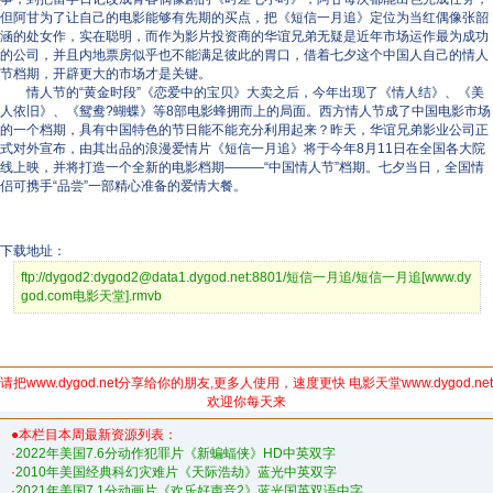
但阿甘为了让自己的电影能够有先期的买点，把《短信一月追》定位为当红偶像张韶
涵的处女作，实在聪明，而作为影片投资商的华谊兄弟无疑是近年市场运作最为成功
的公司，并且内地票房似乎也不能满足彼此的胃口，借着七夕这个中国人自己的情人
节档期，开辟更大的市场才是关键。
情人节的“黄金时段”《恋爱中的宝贝》大卖之后，今年出现了《情人结》、《美
人依旧》、《鸳鸯?蝴蝶》等8部电影蜂拥而上的局面。西方情人节成了中国电影市场
的一个档期，具有中国特色的节日能不能充分利用起来？昨天，华谊兄弟影业公司正
式对外宣布，由其出品的浪漫爱情片《短信一月追》将于今年8月11日在全国各大院
线上映，并将打造一个全新的电影档期———“中国情人节”档期。七夕当日，全国情
侣可携手“品尝”一部精心准备的爱情大餐。
下载地址：
ftp://dygod2:dygod2@data1.dygod.net:8801/短信一月追/短信一月追[www.dy
god.com电影天堂].rmvb
请把www.dygod.net分享给你的朋友,更多人使用，速度更快 电影天堂www.dygod.net
欢迎你每天来
●本栏目本周最新资源列表：
·
2022年美国7.6分动作犯罪片《新蝙蝠侠》HD中英双字
·
2010年美国经典科幻灾难片《天际浩劫》蓝光中英双字
·
2021年美国7.1分动画片《欢乐好声音2》蓝光国英双语中字