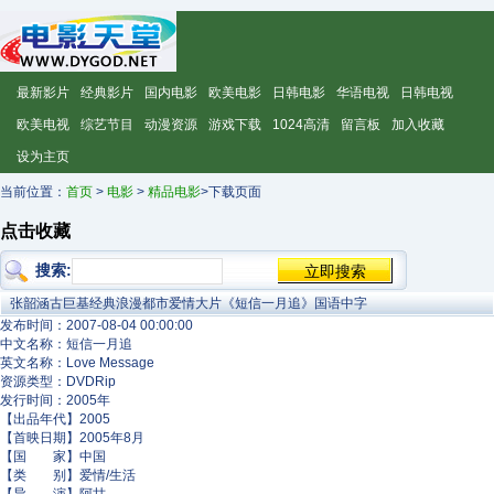
最新影片
经典影片
国内电影
欧美电影
日韩电影
华语电视
日韩电视
欧美电视
综艺节目
动漫资源
游戏下载
1024高清
留言板
加入收藏
设为主页
当前位置：
首页
>
电影
>
精品电影
>下载页面
点击收藏
搜索:
张韶涵古巨基经典浪漫都市爱情大片《短信一月追》国语中字
发布时间：2007-08-04 00:00:00
中文名称：短信一月追
英文名称：Love Message
资源类型：DVDRip
发行时间：2005年
【出品年代】2005
【首映日期】2005年8月
【国 家】中国
【类 别】爱情/生活