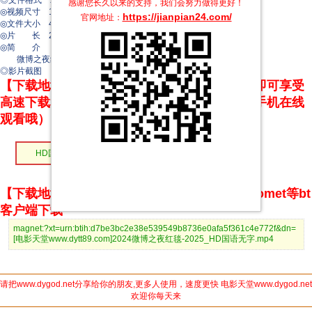
◎文件格式 x264 + ACC
感谢您长久以来的支持，我们会努力做得更好！
◎视频尺寸 1920 x 1080
https://jianpian24.com/
官网地址：
◎文件大小 4357 MB
◎片 长 225 Mins
◎简 介
微博之夜红毯走秀。
◎影片截图
【下载地址】本站专属下载器：点击下方链接 即可享受
高速下载和在线播放 专治迅雷无法下载（支持手机在线
观看哦）
HD国语无字
【下载地址】magnet推荐使用utorrent、BitComet等bt
客户端下载
magnet:?xt=urn:btih:d7be3bc2e38e539549b8736e0afa5f361c4e772f&dn=
[电影天堂www.dytt89.com]2024微博之夜红毯-2025_HD国语无字.mp4
请把www.dygod.net分享给你的朋友,更多人使用，速度更快 电影天堂www.dygod.net
欢迎你每天来