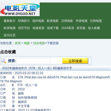
最新影片
经典影片
国内电影
欧美电影
日韩电影
华语电视
日韩电视
欧美电视
综艺节目
动漫资源
游戏下载
1024高清
留言板
加入收藏
设为主页
当前位置：
首页
>
电影
>
综合电影
>下载页面
点击收藏
搜索:
2022年越南动作片《578：狂人一击》BD越南语中字
发布时间：2025-03-22 08:21:32
◎译 名 578: Phát đạn của kẻ điên/578: Phat dan cua ke dien/578 Magnum/5
78 The Magnum
◎片 名 578：狂人一击
◎年 代 2022
◎产 地 越南
◎类 别 动作/惊悚/剧情
◎语 言 越南语
◎字 幕 中文字幕
◎上映日期 2022-11-22(塔林电影节)