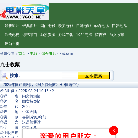
最新影片
经典影片
国内电影
欧美电影
日韩电影
华语电视
日韩电视
欧美电视
综艺节目
动漫资源
游戏下载
1024高清
留言板
加入收藏
设为主页
当前位置：
首页
>
电影
>
综合电影
>下载页面
点击收藏
搜索:
2025年国产喜剧片《闺女特烦恼》HD国语中字
发布时间：2025-03-24 19:16:42
◎译 名 闺女特烦恼
◎片 名 闺女特烦恼
◎年 代 2025
◎产 地 中国大陆
◎类 别 喜剧/家庭/奇幻
◎语 言 汉语普通话
◎字 幕 中文字幕
X
◎上映日期 2025-03-21(中国大陆)
亲爱的用户朋友：