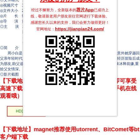
◎文件格式 x264 + ACC
◎视频尺寸 1920 x 1080
荐片App
经过不懈努力，全新版本的
已成功上
◎文件大小 2231 MB
◎片 长 92 Mins
线，敬请新老用户朋友前往官网进行下载体验。
◎导 演 黄宇聪
感谢您长久以来的支持，我们会努力做得更好！
◎主 演 杨珺涵
https://jianpian24.com/
官网地址：
陈冰
吴英哲
鲜青洋
◎简 介
周小白是穷困女导演,因常年在外漂泊而与父亲周强关系紧张。某次意外她穿越回
父亲年轻时代,发现其性格截然不同，决心揭开父亲性格转变之谜。两人经历冒险后成
为朋友,助父追爱,父助她实现导演梦。最终,周小白解开身世之谜，与父亲冰释前嫌,重
拾父女情深。
◎影片截图
【下载地址】本站专属下载器：点击下方链接 即可享受
高速下载和在线播放 专治迅雷无法下载（支持手机在线
观看哦）
HD国语中字
【下载地址】magnet推荐使用utorrent、BitComet等bt
客户端下载