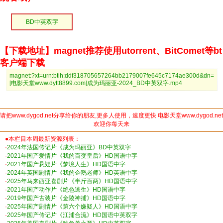
BD中英双字
【下载地址】magnet推荐使用utorrent、BitComet等bt
客户端下载
magnet:?xt=urn:btih:ddf318705657264bb2179007fe645c7174ae300d&dn=
[电影天堂www.dytt8899.com]成为玛丽亚-2024_BD中英双字.mp4
请把www.dygod.net分享给你的朋友,更多人使用，速度更快 电影天堂www.dygod.net
欢迎你每天来
●本栏目本周最新资源列表：
·
2024年法国传记片《成为玛丽亚》BD中英双字
·
2021年国产爱情片《我的百变皇后》HD国语中字
·
2021年国产悬疑片《梦境人生》HD国语中字
·
2024年英国剧情片《我的企鹅老师》HD英语中字
·
2025年马来西亚喜剧片《半斤百两》HD国语中字
·
2021年国产动作片《绝色逃生》HD国语中字
·
2019年国产古装片《金陵神捕》HD国语中字
·
2025年国产剧情片《第六个嫌疑人》HD国语中字
·
2025年国产传记片《江浦合流》HD国语中英双字