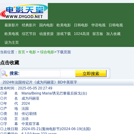
最新影片
经典影片
国内电影
欧美电影
日韩电影
华语电视
日韩电视
欧美电视
综艺节目
动漫资源
游戏下载
1024高清
留言板
加入收藏
设为主页
当前位置：
首页
>
电影
>
综合电影
>下载页面
点击收藏
搜索:
2024年法国传记片《成为玛丽亚》BD中英双字
发布时间：2025-05-05 20:27:49
◎译 名 Maria/Being Maria/诱见巴黎最后探戈(台)
◎片 名 成为玛丽亚
◎年 代 2024
◎产 地 法国
◎类 别 传记/剧情
◎语 言 法语
◎字 幕 中英双字幕
◎上映日期 2024-05-21(戛纳电影节)/2024-06-19(法国)