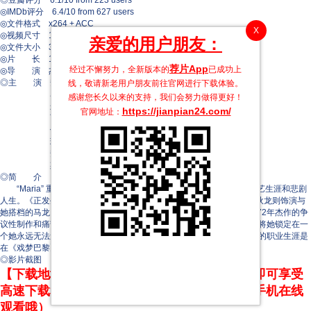
◎豆瓣评分 6.1/10 from 223 users
◎IMDb评分 6.4/10 from 627 users
◎文件格式 x264 + ACC
X
◎视频尺寸 1920 x 1080
亲爱的用户朋友：
◎文件大小 3233 MB
◎片 长 100 Mins
荐片App
经过不懈努力，全新版本的
已成功上
◎导 演 杰茜卡·帕吕
◎主 演 安娜玛丽亚·沃特鲁梅
线，敬请新老用户朋友前往官网进行下载体验。
马特·狄龙
感谢您长久以来的支持，我们会努力做得更好！
朱塞佩·马吉奥
https://jianpian24.com/
官网地址：
西莱丝特·布伦奎尔
伊万·阿达勒
玛丽·吉兰
安妮·苏亚雷斯
斯坦尼斯拉斯·莫哈
◎简 介
“Maria” 重新塑造了《巴黎最后的探戈》女主角玛丽亚·施奈德的演艺生涯和悲剧
人生。《正发生》中的新星安娜玛丽亚·瓦托洛梅饰演施奈德，而马特·狄龙则饰演与
她搭档的马龙·白兰度。本片在一定程度上追踪了贝纳尔多·贝托鲁奇1972年杰作的争
议性制作和痛苦后果——这一里程碑式的作品使施奈德一夜成名的同时将她锁定在一
个她永远无法逃脱的形象中。这部电影也与贝托鲁奇相呼应，导演帕吕的职业生涯是
在《戏梦巴黎》的片场开始的。
◎影片截图
【下载地址】本站专属下载器：点击下方链接 即可享受
高速下载和在线播放 专治迅雷无法下载（支持手机在线
观看哦）