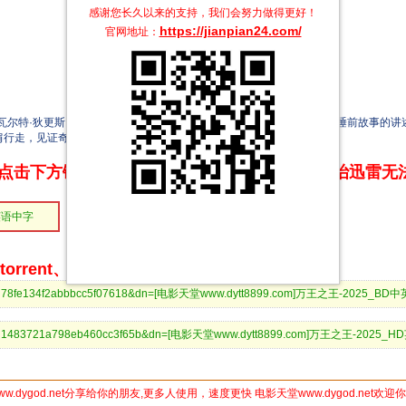
感谢您长久以来的支持，我们会努力做得更好！
https://jianpian24.com/
官网地址：
尔特·狄更斯（罗曼·格里芬·戴维斯 配）讲述一个故事，这场最初作为睡前故事的
肩行走，见证奇迹。
点击下方链接 即可享受高速下载和在线播放 专治迅雷无
英语中字
rrent、BitComet等bt客户端下载
09fd7d78fe134f2abbbcc5f07618&dn=[电影天堂www.dytt8899.com]万王之王-2025_B
384efd1483721a798eb460cc3f65b&dn=[电影天堂www.dytt8899.com]万王之王-2025
ww.dygod.net分享给你的朋友,更多人使用，速度更快 电影天堂www.dygod.net欢迎