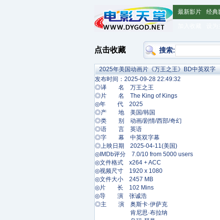
最新影片
经典
加入收藏
设为
点击收藏
搜索:
2025年美国动画片《万王之王》BD中英双字
发布时间：2025-09-28 22:49:32
◎译 名 万王之王
◎片 名 The King of Kings
◎年 代 2025
◎产 地 美国/韩国
◎类 别 动画/剧情/西部/奇幻
◎语 言 英语
◎字 幕 中英双字幕
◎上映日期 2025-04-11(美国)
◎IMDb评分 7.0/10 from 5000 users
◎文件格式 x264 + ACC
◎视频尺寸 1920 x 1080
◎文件大小 2457 MB
◎片 长 102 Mins
◎导 演 张诚浩
◎主 演 奥斯卡·伊萨克
肯尼思·布拉纳