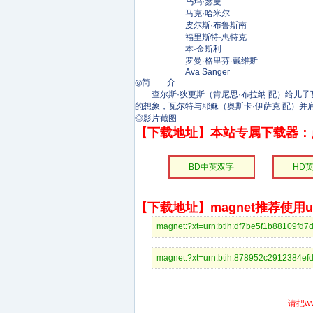
乌玛·瑟曼
马克·哈米尔
皮尔斯·布鲁斯南
福里斯特·惠特克
本·金斯利
罗曼·格里芬·戴维斯
Ava Sanger
◎简 介
查尔斯·狄更斯（肯尼思·布拉纳 配）给儿子瓦
的想象，瓦尔特与耶稣（奥斯卡·伊萨克 配）并
◎影片截图
【下载地址】本站专属下载器：
BD中英双字
HD
【下载地址】magnet推荐使用uto
magnet:?xt=urn:btih:df7be5f1b881
magnet:?xt=urn:btih:878952c2912
请把w