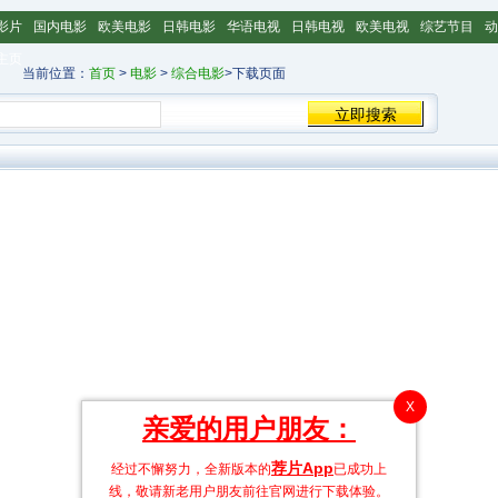
影片
国内电影
欧美电影
日韩电影
华语电视
日韩电视
欧美电视
综艺节目
动
主页
当前位置：
首页
>
电影
>
综合电影
>下载页面
X
亲爱的用户朋友：
荐片App
经过不懈努力，全新版本的
已成功上
线，敬请新老用户朋友前往官网进行下载体验。