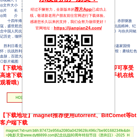
◎视频尺寸 1920 x 1080
◎文件大小 1415 MB
荐片App
经过不懈努力，全新版本的
已成功上
◎片 长 53 Mins
线，敬请新老用户朋友前往官网进行下载体验。
◎简 介
十四年烽火淬炼，铸就不朽丰碑；八十载砥砺奋进，续写胜利荣光。赤胆驱敌
感谢您长久以来的支持，我们会努力做得更好！
寇，盛世慰忠魂。让我们以国家的名义，缅怀英烈不朽功绩，传承伟大抗战精神。纪
https://jianpian24.com/
官网地址：
念中国人民抗日战争暨世界反法西斯战争胜利80周年特别节目《胜利日》与你共同铭
记历史，缅怀先烈！
胜利日看北京·中国人民抗日战争纪念馆：超65万人次参观，主题展传递家国情
怀；抗战胜利80周年纪念活动9月3日总体安排；山西阳泉百团大战纪念馆：赓续红色
血脉，百团大战光耀千秋；《论持久战》：指引抗战胜利的思想灯塔。
◎影片截图
【下载地址】本站专属下载器：点击下方链接 即可享受
高速下载和在线播放 专治迅雷无法下载（支持手机在线
观看哦）
HD国语无字
【下载地址】magnet推荐使用utorrent、BitComet等bt
客户端下载
magnet:?xt=urn:btih:87472e956a2080a0429628c496c7be90168234fe&dn
=[电影天堂www.dytt8899.com]纪念抗战80周年特别节目《胜利日》-2025_H