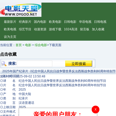
最新影片
经典影片
国内电影
欧美电影
日韩电影
华语电视
日韩电视
欧美电视
综艺节目
动漫资源
游戏下载
1024高清
留言板
加入收藏
设为主页
当前位置：
首页
>
电影
>
综合电影
>下载页面
点击收藏
搜索:
2025年国产纪录片《纪念中国人民抗日战争暨世界反法西斯战争胜利80周年特别节
目》HD国语
发布时间：2025-09-02 13:50:48
◎译 名 纪念中国人民抗日战争暨世界反法西斯战争胜利80周年特别节目
◎片 名 纪念中国人民抗日战争暨世界反法西斯战争胜利80周年特别节目
◎年 代 2025
◎产 地 中国大陆
◎类 别 纪录片
◎语 言 汉语普通话
◎上映日期 2025
X
◎文件格式 x264 + ACC
亲爱的用户朋友：