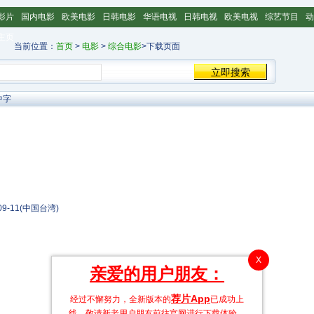
影片
国内电影
欧美电影
日韩电影
华语电视
日韩电视
欧美电视
综艺节目
动
主页
当前位置：
首页
>
电影
>
综合电影
>下载页面
中字
09-11(中国台湾)
X
亲爱的用户朋友：
荐片App
经过不懈努力，全新版本的
已成功上
线，敬请新老用户朋友前往官网进行下载体验。