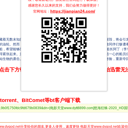
感谢您长久以来的支持，我们会努力做得更好！
https://jianpian24.com/
官网地址：
着无数未知的奥秘。人们或许未曾意识到，他们对自然的不断干预和摧毁，将会引发
的油轮。然而，他们遭遇了顽固的船长，以及来自深海的黑暗势力，导致同伴们惨遭
希望能够战胜心魔。然而，他却面对着船员阿泰（郑人硕 饰）和副船长阿丁（李李
得紧张起来。意外事件接连发生，人们陷入了恐慌和疑虑之中，原本团结一心的船员
知生物的袭击。只有放下成见，紧密团结，他们才有可能度过这场生死考验，重新夺
点击下方链接 即可享受高速下载和在线播放 专治迅雷无
rrent、BitComet等bt客户端下载
b236119b0f1750fdc9fd679b0839&dn=[电影天堂www.dytt8899.com]怒海狂蛛-2020_H
ww.dygod.net分享给你的朋友,更多人使用，速度更快 电影天堂www.dygod.net欢迎