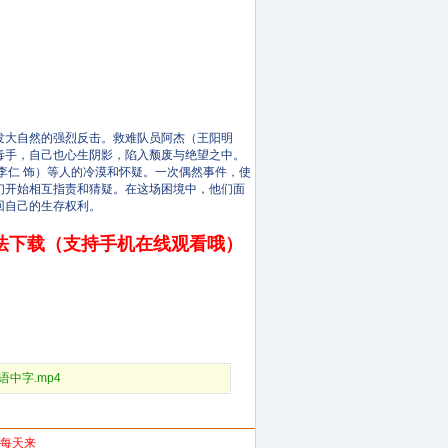
大自然的强烈反击。救难队员阿杰（王阳明
毒手，自己也心生阴影，陷入颓废与绝望之中。
仁 饰）等人的冷漠和怀疑。一次偶然事件，使
们开始相互指责和猜疑。在这场困境中，他们面
回自己的生存权利。
法下载（支持手机在线观看哦）
D国语中字.mp4
你每天来