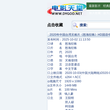
最新影片
经典
加入收藏
设为
点击收藏
搜索:
2020年中国台湾灾难片《怒海狂蛛》HD国语
发布时间：2025-10-02 11:13:50
◎译 名 怒海狂蛛
◎片 名 怒海狂蛛
◎年 代 2020
◎产 地 中国台湾
◎类 别 灾难/剧情
◎语 言 汉语普通话
◎字 幕 中文字幕
◎上映日期 2020-10-03(中国大陆网络)/2020-
◎文件格式 x264 + ACC
◎视频尺寸 1920 x 1080
◎文件大小 1449 MB
◎片 长 100 Mins
◎导 演 钱人豪
◎主 演 王阳明
郑人硕
柯佳嬿