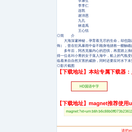
李康生
李李仁
连凯
谢沛恩
九孔
林道禹
王心恬
◎简 介
大海深邃神秘，孕育着无尽的生命，却也隐藏
饰），曾在狂风暴雨中奋不顾身地拯救一艘触礁
多年后，阿杰克服内心的恐惧，再度踏上渔船，
得一位名叫小菁的女子落入海中，船上的气氛变
临着来自自然灾害的威胁，同时还要应对水下未
◎影片截图
【下载地址】本站专属下载器：
HD国语中字
【下载地址】magnet推荐使用uto
magnet:?xt=urn:btih:b6c88b0ff073
请把w