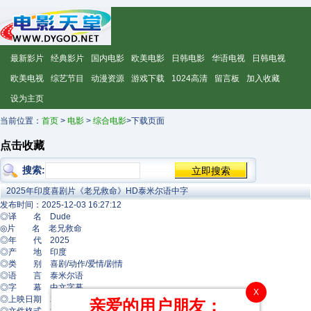
最新影片
经典影片
国内电影
欧美电影
日韩电影
华语电视
日韩电视
欧美电视
综艺节目
动漫资源
游戏下载
1024高清
留言板
加入收藏
设为主页
当前位置：
首页
>
电影
>
综合电影
>下载页面
点击收藏
搜索:
2025年印度喜剧片《老兄救命》HD泰米尔语中字
发布时间：2025-12-03 16:27:12
◎译 名 Dude
◎片 名 老兄救命
◎年 代 2025
◎产 地 印度
◎类 别 喜剧/动作/爱情/剧情
◎语 言 泰米尔语
◎字 幕 中文字幕
X
◎上映日期 2025-10-17(印度)/2025(印度网络)
亲爱的用户朋友：