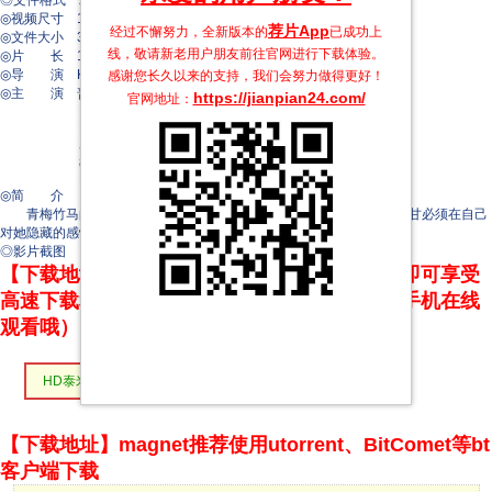
◎文件格式 x264 + ACC
◎视频尺寸 1920 x 1080
荐片App
经过不懈努力，全新版本的
已成功上
◎文件大小 3335 MB
线，敬请新老用户朋友前往官网进行下载体验。
◎片 长 137 Mins
◎导 演 Keerthiswaran
感谢您长久以来的支持，我们会努力做得更好！
◎主 演 普拉迪普·兰加纳坦
https://jianpian24.com/
官网地址：
Mamitha Baiju
R. Sarathkumar
罗希尼
赫里杜·哈龙
Dravid Selvam
◎简 介
青梅竹马的阿甘和库拉尔形影不离。当库拉尔遇到感情问题时，阿甘必须在自己
对她隐藏的感情和确保她幸福的愿望之间找到平衡。
◎影片截图
【下载地址】本站专属下载器：点击下方链接 即可享受
高速下载和在线播放 专治迅雷无法下载（支持手机在线
观看哦）
HD泰米尔语中字
【下载地址】magnet推荐使用utorrent、BitComet等bt
客户端下载