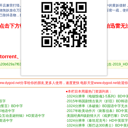
店兼营打怪。文才为娶员外女儿向师兄求助，秋生铤而走险去找传说中的黄妖借财，
物煞妖放在万国博览会展览，引得煞妖大闹警察局。茅山豪赶来援救却百密一疏，使
己除掉圣物，拯救了青龙镇百姓。
点击下方链接 即可享受高速下载和在线播放 专治迅雷无
rrent、BitComet等bt客户端下载
f2916a20b629a7f637d3c806b4302&dn=[电影天堂www.dytt8899.com]至尊先生-2019
ww.dygod.net分享给你的朋友,更多人使用，速度更快 电影天堂www.dygod.net欢迎
●本栏目本周最热门资源列表：
·
1024分辨率《电锯惊魂1-5系列》BD中
双字
·
2015年韩国剧情古装片《奸臣》BD韩
的誓言》BD中字
·
1024分辨率《杀破狼》BD国语中字无
印地语中字
·
2017年欧美动作片《刺客信条》BD中
观众互动圣诞特辑》HD英语中字
·
美国经典R级剧情大片《戏梦巴黎》DV
D英语中字
·
1024分辨率《泰坦尼克号》HD中英双字
·
1024分辨率《斯巴达300勇士》BD中英