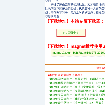
◎简 介
讲述了茅山豪带领徒弟秋生、文才在青龙镇开
队长胡彪不顾茅山豪阻拦，执意要将一具古代圣
战，奈何并非对手，危急之时黄妖现身，牺牲自
◎影片截图
【下载地址】本站专属下载器：
HD国语中字
【下载地址】magnet推荐使用uto
magnet:?xt=urn:btih:7aaa61dd278
请把w
●本栏目本周最新资源列表：
·
2019年国产喜剧片《至尊先生》HD国语中字
·
2025年葡萄牙剧情片《葡萄牙之家》BD中英
·
2017年日本动画片《魔法少女伊莉雅：雪下
·
2025年印度动作片《宝莱坞双雄之战2》HD
·
2025年美国喜剧片《马特·赖夫：拆炸弹：
·
2025年美国喜剧片《我的秘密圣诞老人》H
·
2025年荷兰悬疑片《冻土潜行》BD中英双字