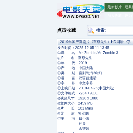
最新影片
经典
加入收藏
设为
点击收藏
搜索:
2019年国产喜剧片《至尊先生》HD国语中字
发布时间：2025-12-05 11:13:45
◎译 名 Mr. Zombie/Mr. Zombie 3
◎片 名 至尊先生
◎年 代 2019
◎产 地 中国大陆
◎类 别 喜剧/动作/奇幻
◎语 言 汉语普通话
◎字 幕 中文字幕
◎上映日期 2019-07-25(中国大陆)
◎文件格式 x264 + ACC
◎视频尺寸 1920 x 1080
◎文件大小 2459 MB
◎片 长 101 Mins
◎导 演 郭亚鹏
◎主 演 钱小豪
孙昊
孟智超