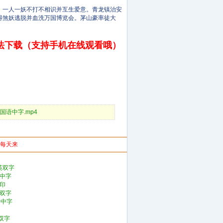
一人一妖不打不相识并互生爱意。青龙镇治安
得煞妖逃脱并血洗万国博览会。茅山豪率徒大
法下载（支持手机在线观看哦）
_HD国语中字.mp4
你每天来
英双字
语中字
水印
英双字
D中字
双字