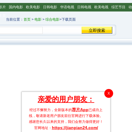
影片
国内电影
欧美电影
日韩电影
华语电视
日韩电视
欧美电视
综艺节目
动
主页
当前位置：
首页
>
电影
>
综合电影
>下载页面
X
亲爱的用户朋友：
荐片App
经过不懈努力，全新版本的
已成功上
线，敬请新老用户朋友前往官网进行下载体验。
感谢您长久以来的支持，我们会努力做得更好！
https://jianpian24.com/
官网地址：