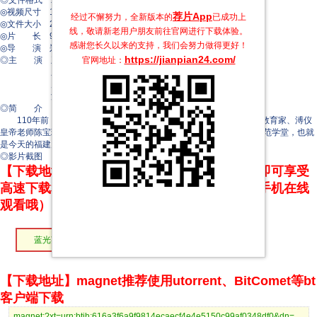
◎文件格式 x264 + ACC
◎视频尺寸 1920 x 1080
荐片App
经过不懈努力，全新版本的
已成功上
◎文件大小 2225 MB
线，敬请新老用户朋友前往官网进行下载体验。
◎片 长 93 Mins
感谢您长久以来的支持，我们会努力做得更好！
◎导 演 郑洋
https://jianpian24.com/
官网地址：
◎主 演 王志飞
乐轩
廖小立
汪羽纶
◎简 介
110年前，在八闽大地全社会和海外华侨的强力支持下，闽籍著名教育家、溥仪
皇帝老师陈宝琛历经千辛万苦创办了全闽师范学堂，后改名福建优级师范学堂，也就
是今天的福建师范大学，展现了一百多年前八闽人民的风采。
◎影片截图
【下载地址】本站专属下载器：点击下方链接 即可享受
高速下载和在线播放 专治迅雷无法下载（支持手机在线
观看哦）
蓝光英语中字
【下载地址】magnet推荐使用utorrent、BitComet等bt
客户端下载
magnet:?xt=urn:btih:616a3f6a9f9814ecaecf4e4e5150c99af0348df0&dn=