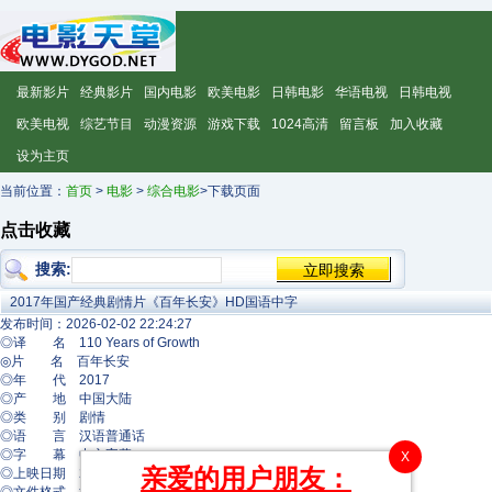
最新影片
经典影片
国内电影
欧美电影
日韩电影
华语电视
日韩电视
欧美电视
综艺节目
动漫资源
游戏下载
1024高清
留言板
加入收藏
设为主页
当前位置：
首页
>
电影
>
综合电影
>下载页面
点击收藏
搜索:
2017年国产经典剧情片《百年长安》HD国语中字
发布时间：2026-02-02 22:24:27
◎译 名 110 Years of Growth
◎片 名 百年长安
◎年 代 2017
◎产 地 中国大陆
◎类 别 剧情
◎语 言 汉语普通话
◎字 幕 中文字幕
X
亲爱的用户朋友：
◎上映日期 2017-11-17(中国大陆)