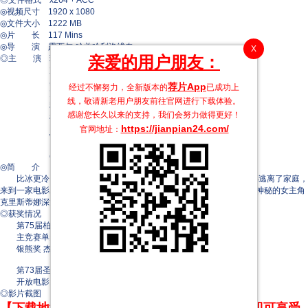
◎文件格式 x264 + ACC
◎视频尺寸 1920 x 1080
◎文件大小 1222 MB
◎片 长 117 Mins
◎导 演 露西尔·哈兹哈利洛维奇
X
亲爱的用户朋友：
◎主 演 玛丽昂·歌迪亚
加斯帕·诺
奥古斯特·迪赫
荐片App
经过不懈努力，全新版本的
已成功上
克拉拉·帕西尼
线，敬请新老用户朋友前往官网进行下载体验。
利拉-萝丝·吉尔贝蒂
感谢您长久以来的支持，我们会努力做得更好！
杜尼亚·西乔夫
https://jianpian24.com/
Marine Gesbert
官网地址：
Wilhelm Bonnelle
Raphael Reboul
Carmen Haidacher
◎简 介
比冰更冷，她的吻仿佛能穿透灵魂……那是1970年代。年轻的让娜逃离了家庭，
来到一家电影工作室寻求庇护，在那里，她被《冰雪女王》这部电影中神秘的女主角
克里斯蒂娜深深吸引，陷入了克里斯蒂娜那令人着迷的魅力之中。
◎获奖情况
第75届柏林国际电影节(2025)
主竞赛单元 金熊奖(提名) 露西尔·哈兹哈利洛维奇
银熊奖 杰出艺术成就奖 露西尔·哈兹哈利洛维奇
第73届圣塞巴斯蒂安国际电影节(2025)
开放电影大奖 露西尔·哈兹哈利洛维奇
◎影片截图