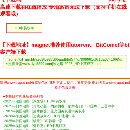
【下载地址】本站专属下载器：点击下方链接 即可享受
高速下载和在线播放 专治迅雷无法下载（支持手机在线
观看哦）
HD中英双字
【下载地址】magnet推荐使用utorrent、BitComet等bt
客户端下载
magnet:?xt=urn:btih:e79f5987d65aadbbd577c7809991c6c1da074166&dn
=[电影天堂www.dytt8899.com]冰之塔-2025_HD中英双字.mp4
请把www.dygod.net分享给你的朋友,更多人使用，速度更快 电影天堂www.dygod.net
欢迎你每天来
●本栏目本周最新资源列表：
·
2025年法国电影《冰之塔》HD中英双字
·
2025年日本电影《蜡笔小新：灼热的春日部舞者们》BD国粤日三语中字
·
1987年美国电影《落水姻缘》蓝光国英双语中英双字
·
2026年印度电影《边境战争2》HD印地语中字
·
2025年韩国电影《破果》BD韩语中字
·
2025年美国电影《蓝月亮》BD中英双字