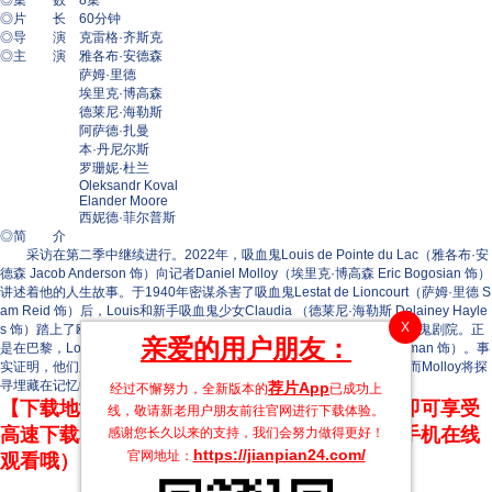
◎集 数 8集
◎片 长 60分钟
◎导 演 克雷格·齐斯克
◎主 演 雅各布·安德森
萨姆·里德
埃里克·博高森
德莱尼·海勒斯
阿萨德·扎曼
本·丹尼尔斯
罗珊妮·杜兰
Oleksandr Koval
Elander Moore
西妮德·菲尔普斯
◎简 介
采访在第二季中继续进行。2022年，吸血鬼Louis de Pointe du Lac（雅各布·安
德森 Jacob Anderson 饰）向记者Daniel Molloy（埃里克·博高森 Eric Bogosian 饰）
讲述着他的人生故事。于1940年密谋杀害了吸血鬼Lestat de Lioncourt（萨姆·里德 S
am Reid 饰）后，Louis和新手吸血鬼少女Claudia （德莱尼·海勒斯 Delainey Hayle
X
s 饰）踏上了欧洲的冒险旅程，两人一起探寻旧世界吸血鬼和巴黎的吸血鬼剧院。正
亲爱的用户朋友：
是在巴黎，Louis第一次遇见了吸血鬼Armand（阿萨德·扎曼 Assad Zaman 饰）。事
实证明，他们之间的求爱和性关系会在过去和未来造成毁灭性的后果，而Molloy将探
寻埋藏在记忆中的真相。
荐片App
经过不懈努力，全新版本的
已成功上
【下载地址】本站专属下载器：点击下方链接 即可享受
线，敬请新老用户朋友前往官网进行下载体验。
高速下载和在线播放 专治迅雷无法下载（支持手机在线
感谢您长久以来的支持，我们会努力做得更好！
https://jianpian24.com/
官网地址：
观看哦）