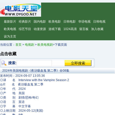
最新影片
经典影片
国内电影
欧美电影
日韩电影
华语电视
日韩电视
欧美电视
综艺节目
动漫资源
游戏下载
1024高清
留言板
加入收藏
设为主页
当前位置：
首页
>
电视剧
>
欧美电视剧
>下载页面
点击收藏
搜索:
2024年美国电视剧《夜访吸血鬼 第二季》全08集
发布时间：2024-09-07 13:05:36
◎译 名 Interview with the Vampire Season 2
◎片 名 夜访吸血鬼 第二季
◎年 代 2024
◎产 地 美国
◎类 别 剧情/恐怖/奇幻
◎语 言 英语
◎字 幕 中文字幕
◎上映日期 2024-05-12(美国)