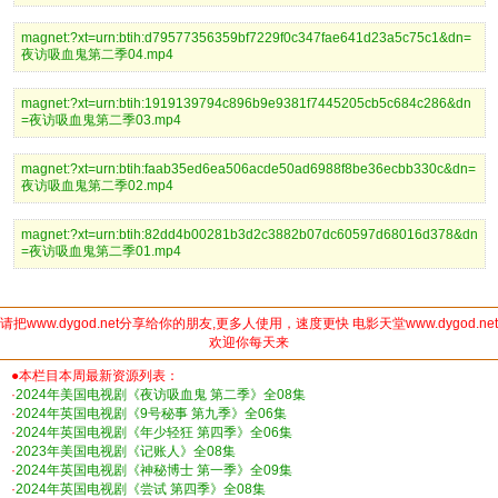
magnet:?xt=urn:btih:d79577356359bf7229f0c347fae641d23a5c75c1&dn=
夜访吸血鬼第二季04.mp4
magnet:?xt=urn:btih:1919139794c896b9e9381f7445205cb5c684c286&dn
=夜访吸血鬼第二季03.mp4
magnet:?xt=urn:btih:faab35ed6ea506acde50ad6988f8be36ecbb330c&dn=
夜访吸血鬼第二季02.mp4
magnet:?xt=urn:btih:82dd4b00281b3d2c3882b07dc60597d68016d378&dn
=夜访吸血鬼第二季01.mp4
请把www.dygod.net分享给你的朋友,更多人使用，速度更快 电影天堂www.dygod.net
欢迎你每天来
●本栏目本周最新资源列表：
·
2024年美国电视剧《夜访吸血鬼 第二季》全08集
·
2024年英国电视剧《9号秘事 第九季》全06集
·
2024年英国电视剧《年少轻狂 第四季》全06集
·
2023年美国电视剧《记账人》全08集
·
2024年英国电视剧《神秘博士 第一季》全09集
·
2024年英国电视剧《尝试 第四季》全08集