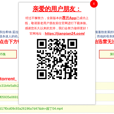
X
亲爱的用户朋友：
荐片App
经过不懈努力，全新版本的
已成功上
线，敬请新老用户朋友前往官网进行下载体验。
感谢您长久以来的支持，我们会努力做得更好！
拉希纳·茹拉多的故事。茹拉多经营着一个花园中心，背后隐藏着另一项蓬勃发展的
https://jianpian24.com/
官网地址：
谋杀迷人的幼儿园老师维奥莱特时，他爱上了对方。埃尔默必须学会爱，而他的母亲
点击下方链接 即可享受高速下载和在线播放 专治迅雷无
05集
第04集
第03集
第
rrent、BitComet等bt客户端下载
21dc31b4e5a8c25d5a255f58a6&dn=园丁06.mp4
0b0f05935e069131b51ffcf58&dn=园丁05.mp4
99ad17f0cd09c93a26196a7d47&dn=园丁04.mp4