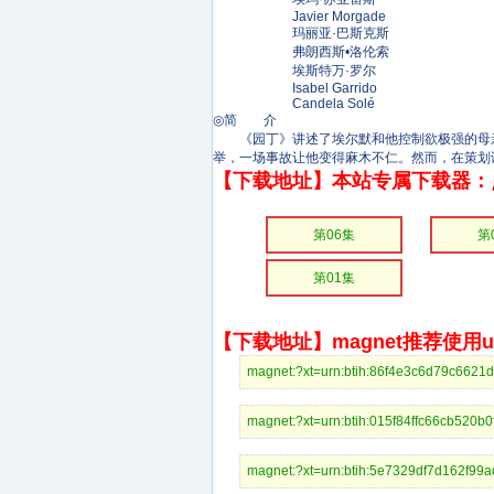
Javier Morgade
玛丽亚·巴斯克斯
弗朗西斯•洛伦索
埃斯特万·罗尔
Isabel Garrido
Candela Solé
◎简 介
《园丁》讲述了埃尔默和他控制欲极强的母亲
举，一场事故让他变得麻木不仁。然而，在策划
【下载地址】本站专属下载器：
第06集
第
第01集
【下载地址】magnet推荐使用uto
magnet:?xt=urn:btih:86f4e3c6d79c66
magnet:?xt=urn:btih:015f84ffc66cb52
magnet:?xt=urn:btih:5e7329df7d162f