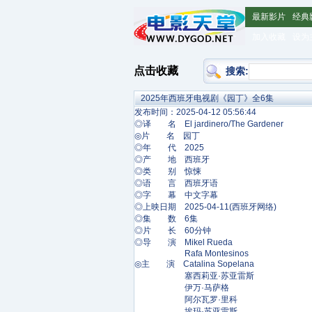
最新影片
经典
加入收藏
设为
点击收藏
搜索:
2025年西班牙电视剧《园丁》全6集
发布时间：2025-04-12 05:56:44
◎译 名 El jardinero/The Gardener
◎片 名 园丁
◎年 代 2025
◎产 地 西班牙
◎类 别 惊悚
◎语 言 西班牙语
◎字 幕 中文字幕
◎上映日期 2025-04-11(西班牙网络)
◎集 数 6集
◎片 长 60分钟
◎导 演 Mikel Rueda
Rafa Montesinos
◎主 演 Catalina Sopelana
塞西莉亚·苏亚雷斯
伊万·马萨格
阿尔瓦罗·里科
埃玛·苏亚雷斯