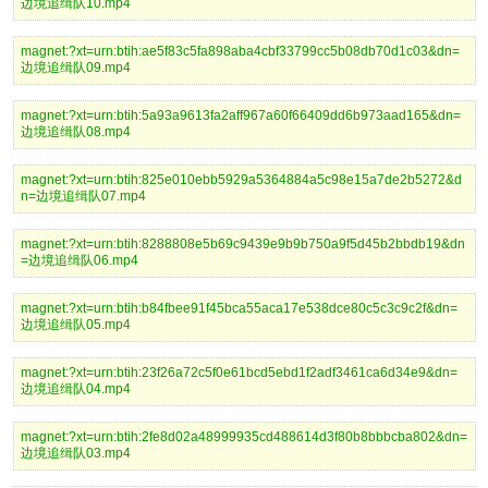
边境追缉队10.mp4
magnet:?xt=urn:btih:ae5f83c5fa898aba4cbf33799cc5b08db70d1c03&dn=
边境追缉队09.mp4
magnet:?xt=urn:btih:5a93a9613fa2aff967a60f66409dd6b973aad165&dn=
边境追缉队08.mp4
magnet:?xt=urn:btih:825e010ebb5929a5364884a5c98e15a7de2b5272&d
n=边境追缉队07.mp4
magnet:?xt=urn:btih:8288808e5b69c9439e9b9b750a9f5d45b2bbdb19&dn
=边境追缉队06.mp4
magnet:?xt=urn:btih:b84fbee91f45bca55aca17e538dce80c5c3c9c2f&dn=
边境追缉队05.mp4
magnet:?xt=urn:btih:23f26a72c5f0e61bcd5ebd1f2adf3461ca6d34e9&dn=
边境追缉队04.mp4
magnet:?xt=urn:btih:2fe8d02a48999935cd488614d3f80b8bbbcba802&dn=
边境追缉队03.mp4