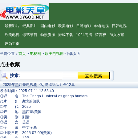
最新影片
经典影片
国内电影
欧美电影
日韩电影
华语电视
日韩电视
欧美电视
综艺节目
动漫资源
游戏下载
1024高清
留言板
加入收藏
设为主页
当前位置：
首页
>
电视剧
>
欧美电视剧
>下载页面
点击收藏
搜索:
2025年墨西哥电视剧《边境追缉队》全12集
发布时间：2025-07-11 13:58:40
◎译 名 The Gringo Hunters/Los gringo hunters
◎片 名 边境追缉队
◎年 代 2025
◎产 地 墨西哥/美国
◎类 别 剧情
◎语 言 英语
◎字 幕 中文字幕
◎上映日期 2025-07-09(美国)