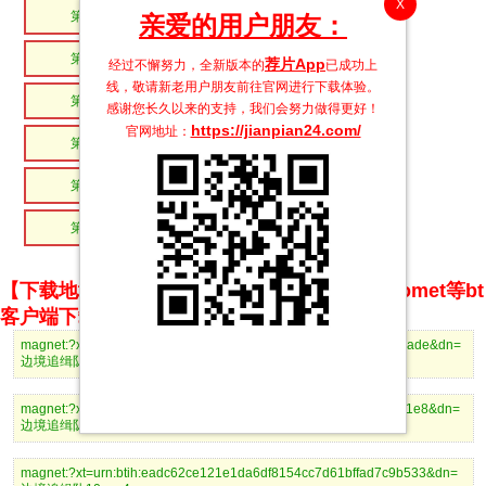
X
第12集
第11集
亲爱的用户朋友：
第10集
第09集
荐片App
经过不懈努力，全新版本的
已成功上
线，敬请新老用户朋友前往官网进行下载体验。
第08集
第07集
感谢您长久以来的支持，我们会努力做得更好！
https://jianpian24.com/
官网地址：
第06集
第05集
第04集
第03集
第02集
第01集
【下载地址】magnet推荐使用utorrent、BitComet等bt
客户端下载
magnet:?xt=urn:btih:36204af00863a66fb6348feb244cb023eb37cade&dn=
边境追缉队12.mp4
magnet:?xt=urn:btih:fc1f50a836f00946db34b365c66976364cd8e1e8&dn=
边境追缉队11.mp4
magnet:?xt=urn:btih:eadc62ce121e1da6df8154cc7d61bffad7c9b533&dn=