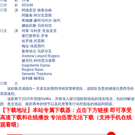
◎集 数 12集
◎片 长 45分钟
◎导 演 阿德里安·格鲁伯格
阿隆索·阿尔瓦雷斯
希梅娜·蒙特马约尔·洛约
娜妲莉雅·贝莉丝坦
◎主 演 何塞·马利亚·亚兹皮克
塞巴斯蒂安·罗奇
哈罗德·托雷斯
梅拉·埃莫西约
曼努埃尔·马萨尔瓦
Andrew Leland Rogers
赫克托·科特思法基斯
Dagoberto Gama
Regina Nava
Gerardo Trejoluna
保利娜·戴维拉
◎简 介
该剧集灵感源自一支真实的墨西哥精英警察部队，该部队负责抓捕逃往墨西哥的
美国逃犯。
该剧将于2025年登陆Netflix，并将深入探讨国际联络组的现实情况，包括待解谜
团、悬念迭起、曲折离奇的情节以及此类警务行动所面临的挑战和阴谋。
【下载地址】本站专属下载器：点击下方链接 即可享受
高速下载和在线播放 专治迅雷无法下载（支持手机在线
观看哦）