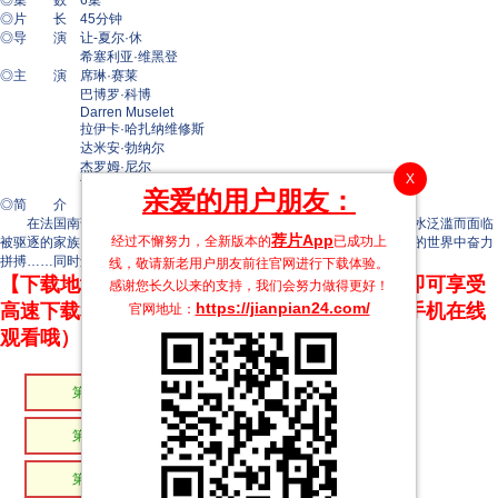
◎集 数 6集
◎片 长 45分钟
◎导 演 让-夏尔·休
希塞利亚·维黑登
◎主 演 席琳·赛莱
巴博罗·科博
Darren Muselet
拉伊卡·哈扎纳维修斯
达米安·勃纳尔
杰罗姆·尼尔
X
瓦蕾丽·卡尔桑迪
亲爱的用户朋友：
◎简 介
在法国南部，一个吉普赛社区的领袖和她的两个儿子奋力拯救因洪水泛滥而面临
荐片App
经过不懈努力，全新版本的
已成功上
被驱逐的家族。为了生存，他们必须跨越法律的界限，在这个黑暗危险的世界中奋力
拼搏……同时还要隐藏一个困扰他们家族七年之久的秘密。
线，敬请新老用户朋友前往官网进行下载体验。
【下载地址】本站专属下载器：点击下方链接 即可享受
感谢您长久以来的支持，我们会努力做得更好！
https://jianpian24.com/
高速下载和在线播放 专治迅雷无法下载（支持手机在线
官网地址：
观看哦）
第06集
第05集
第04集
第03集
第02集
第01集