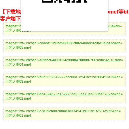
【下载地址】magnet推荐使用utorrent、BitComet等bt
客户端下载
magnet:?xt=urn:btih:2fa997f5a7885f96d356659f18eaeda78318425e&dn=
诅咒之潮06.mp4
magnet:?xt=urn:btih:2cdade52b6bd988030cf86940dec929ac0f0ca7c&dn=
诅咒之潮05.mp4
magnet:?xt=urn:btih:9e0fdbc64a33634c990847bb0b67f37a98c921e1&dn=
诅咒之潮04.mp4
magnet:?xt=urn:btih:9b6b5059549979bcc00a1d543fccfce268452a29&dn=
诅咒之潮03.mp4
magnet:?xt=urn:btih:0db4324523d152275bf633de13af989fde6702cd&dn=
诅咒之潮02.mp4
magnet:?xt=urn:btih:8c2e19cb00288ae3e334541b022fc1f2514fc8f3&dn=
诅咒之潮01.mp4