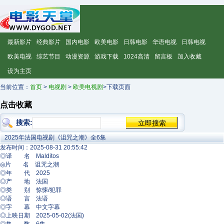
最新影片
经典影片
国内电影
欧美电影
日韩电影
华语电视
日韩电视
欧美电视
综艺节目
动漫资源
游戏下载
1024高清
留言板
加入收藏
设为主页
当前位置：
首页
>
电视剧
>
欧美电视剧
>下载页面
点击收藏
搜索:
2025年法国电视剧《诅咒之潮》全6集
发布时间：2025-08-31 20:55:42
◎译 名 Malditos
◎片 名 诅咒之潮
◎年 代 2025
◎产 地 法国
◎类 别 惊悚/犯罪
◎语 言 法语
◎字 幕 中文字幕
◎上映日期 2025-05-02(法国)