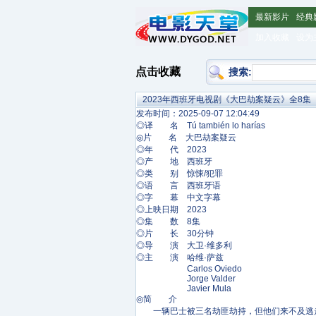
最新影片
经典
加入收藏
设为
点击收藏
搜索:
2023年西班牙电视剧《大巴劫案疑云》全8集
发布时间：2025-09-07 12:04:49
◎译 名 Tú también lo harías
◎片 名 大巴劫案疑云
◎年 代 2023
◎产 地 西班牙
◎类 别 惊悚/犯罪
◎语 言 西班牙语
◎字 幕 中文字幕
◎上映日期 2023
◎集 数 8集
◎片 长 30分钟
◎导 演 大卫·维多利
◎主 演 哈维·萨兹
Carlos Oviedo
Jorge Valder
Javier Mula
◎简 介
一辆巴士被三名劫匪劫持，但他们来不及逃走