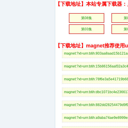
【下载地址】本站专属下载器：
第08集
第
第03集
第
【下载地址】magnet推荐使用uto
magnet:?xt=urn:btih:803aa8aad15b
magnet:?xt=urn:btih:15b86156aaf3
magnet:?xt=urn:btih:78f6e3a5e417
magnet:?xt=urn:btih:dbc1071bc4e2
magnet:?xt=urn:btih:882dd2825447
magnet:?xt=urn:btih:a9aba74ae9e8