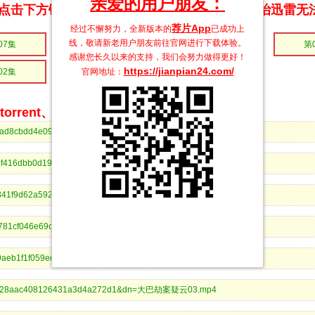
亲爱的用户朋友：
点击下方链接 即可享受高速下载和在线播放 专治迅雷无
荐片App
经过不懈努力，全新版本的
已成功上
线，敬请新老用户朋友前往官网进行下载体验。
07集
第06集
第05集
第
感谢您长久以来的支持，我们会努力做得更好！
https://jianpian24.com/
官网地址：
02集
第01集
rrent、BitComet等bt客户端下载
121aad8cbdd4e09febfbf4d032d5&dn=大巴劫案疑云08.mp4
2a3c4f416dbb0d1941463032ffe3&dn=大巴劫案疑云07.mp4
19b6841f9d62a5921f8440ddefd2&dn=大巴劫案疑云06.mp4
3661781cf046e69c026fd1ab0129&dn=大巴劫案疑云05.mp4
9d9f9aeb1f1f059ed4e25ba9bd67&dn=大巴劫案疑云04.mp4
999e28aac408126431a3d4a272d1&dn=大巴劫案疑云03.mp4