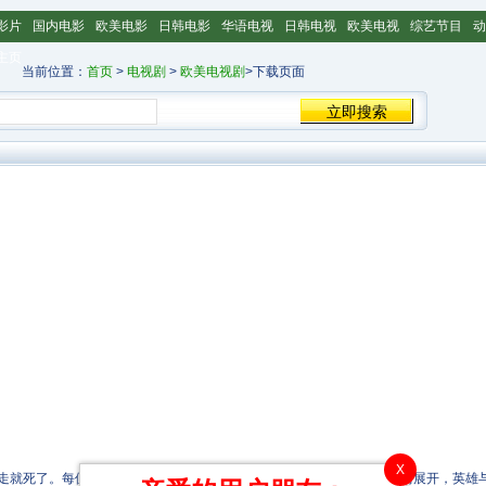
影片
国内电影
欧美电影
日韩电影
华语电视
日韩电视
欧美电视
综艺节目
动
主页
当前位置：
首页
>
电视剧
>
欧美电视剧
>下载页面
X
就死了。每位乘客的说法都一致，是一个兜帽男拯救了大家。随着案情展开，英雄