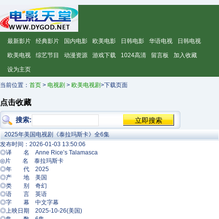
最新影片
经典影片
国内电影
欧美电影
日韩电影
华语电视
日韩电视
欧美电视
综艺节目
动漫资源
游戏下载
1024高清
留言板
加入收藏
设为主页
当前位置：
首页
>
电视剧
>
欧美电视剧
>下载页面
点击收藏
搜索:
2025年美国电视剧《泰拉玛斯卡》全6集
发布时间：2026-01-03 13:50:06
◎译 名 Anne Rice’s Talamasca
◎片 名 泰拉玛斯卡
◎年 代 2025
◎产 地 美国
◎类 别 奇幻
◎语 言 英语
◎字 幕 中文字幕
◎上映日期 2025-10-26(美国)