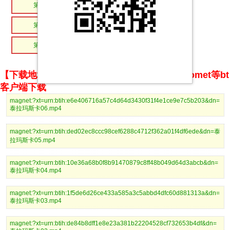
第06集
第05集
第04集
第03集
第02集
第01集
【下载地址】magnet推荐使用utorrent、BitComet等bt
客户端下载
magnet:?xt=urn:btih:e6e406716a57c4d64d3430f31f4e1ce9e7c5b203&dn=
泰拉玛斯卡06.mp4
magnet:?xt=urn:btih:ded02ec8ccc98cef6288c4712f362a01f4df6ede&dn=泰
拉玛斯卡05.mp4
magnet:?xt=urn:btih:10e36a68b0f8b91470879c8ff48b049d64d3abcb&dn=
泰拉玛斯卡04.mp4
magnet:?xt=urn:btih:1f5de6d26ce433a585a3c5abbd4dfc60d881313a&dn=
泰拉玛斯卡03.mp4
magnet:?xt=urn:btih:de84b8dff1e8e23a381b22204528cf732653b4df&dn=