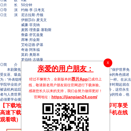
◎集 数 6集
◎片 长 50分钟
◎导 演 约翰·李·汉考克
◎主 演 尼古拉斯·丹顿
伊丽莎白·麦戈文
威廉·菲克纳
麦茜·理查森·塞勒斯
詹森·舒瓦兹曼
席琳·邦金斯
艾哈迈德·萨基
奇迪·阿朱福
莫莉·奥斯本
罗伯特·古德曼
X
◎简 介
亲爱的用户朋友：
本剧聚焦赖斯“吸血鬼编年史”等作品中涉及的神秘组织Talamasca，“保护世界免
受女巫、吸血鬼、狼人和别的怪物和超自然世界的危害”。而Guy Anatole的角色描述
荐片App
经过不懈努力，全新版本的
已成功上
为：“外表聪明、英俊、时髦，但他一直知道自己的头脑运作跟别人不太一样。在从法
学院毕业前夕，他被秘密机构Talamasca的人找上了，并发现自己从幼年时期起就在
线，敬请新老用户朋友前往官网进行下载体验。
被该机构追踪。因此，Guy进入了一个秘密特工和不死生物的世界。如今，这些永生
感谢您长久以来的支持，我们会努力做得更好！
者与人类世界维持着一种脆弱的平衡，但要保持这种平衡，并且保住Guy的性命，他
https://jianpian24.com/
官网地址：
必须要学会接受黑暗、狡诈、奇特的真正自我。”
【下载地址】本站专属下载器：点击下方链接 即可享受
高速下载和在线播放 专治迅雷无法下载（支持手机在线
观看哦）