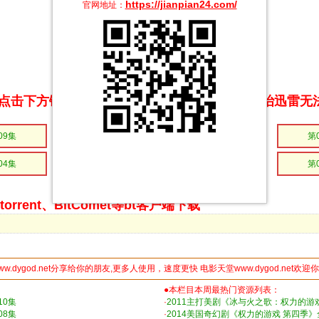
https://jianpian24.com/
官网地址：
点击下方链接 即可享受高速下载和在线播放 专治迅雷无
09集
第08集
第07集
第
04集
第03集
第02集
第
rrent、BitComet等bt客户端下载
ww.dygod.net分享给你的朋友,更多人使用，速度更快 电影天堂www.dygod.net欢迎
●本栏目本周最热门资源列表：
10集
·
2011主打美剧《冰与火之歌：权力的游戏 
08集
·
2014美国奇幻剧《权力的游戏 第四季》全