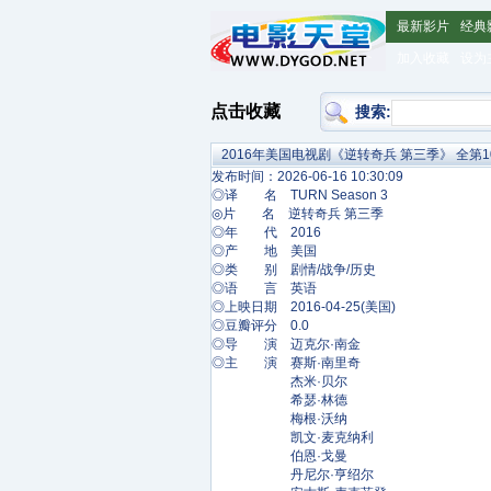
最新影片
经典
加入收藏
设为
点击收藏
搜索:
2016年美国电视剧《逆转奇兵 第三季》 全第1
发布时间：2026-06-16 10:30:09
◎译 名 TURN Season 3
◎片 名 逆转奇兵 第三季
◎年 代 2016
◎产 地 美国
◎类 别 剧情/战争/历史
◎语 言 英语
◎上映日期 2016-04-25(美国)
◎豆瓣评分 0.0
◎导 演 迈克尔·南金
◎主 演 赛斯·南里奇
杰米·贝尔
希瑟·林德
梅根·沃纳
凯文·麦克纳利
伯恩·戈曼
丹尼尔·亨绍尔