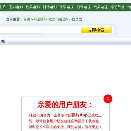
影片
国内电影
欧美电影
日韩电影
华语电视
日韩电视
欧美电视
综艺节目
动
主页
当前位置：
首页
>
电视剧
>
欧美电视剧
>下载页面
0集
X
亲爱的用户朋友：
荐片App
经过不懈努力，全新版本的
已成功上
线，敬请新老用户朋友前往官网进行下载体验。
感谢您长久以来的支持，我们会努力做得更好！