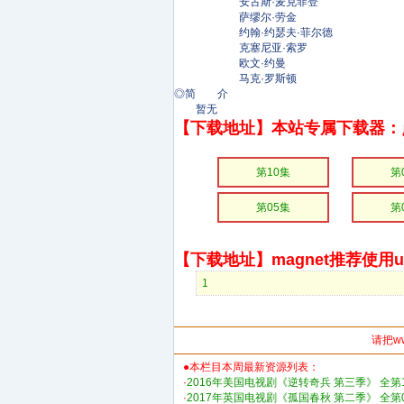
安古斯·麦克菲登
萨缪尔·劳金
约翰·约瑟夫·菲尔德
克塞尼亚·索罗
欧文·约曼
马克·罗斯顿
◎简 介
暂无
【下载地址】本站专属下载器：
第10集
第
第05集
第
【下载地址】magnet推荐使用uto
1
请把w
●本栏目本周最新资源列表：
·
2016年美国电视剧《逆转奇兵 第三季》 全第
·
2017年英国电视剧《孤国春秋 第二季》 全第