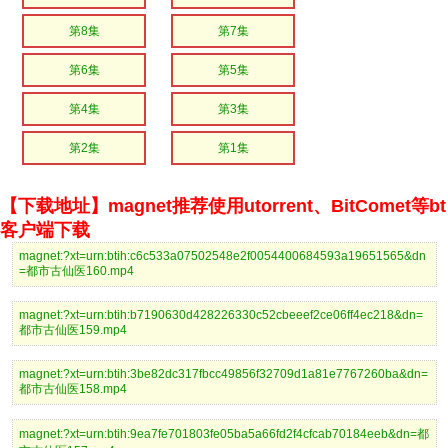
第8集
第7集
第6集
第5集
第4集
第3集
第2集
第1集
【下载地址】magnet推荐使用utorrent、BitComet等bt
客户端下载
magnet:?xt=urn:btih:c6c533a07502548e2f0054400684593a19651565&dn
=都市古仙医160.mp4
magnet:?xt=urn:btih:b7190630d428226330c52cbeeef2ce06ff4ec218&dn=
都市古仙医159.mp4
magnet:?xt=urn:btih:3be82dc317fbcc49856f32709d1a81e7767260ba&dn=
都市古仙医158.mp4
magnet:?xt=urn:btih:9ea7fe701803fe05ba5a66fd2f4cfcab70184eeb&dn=都