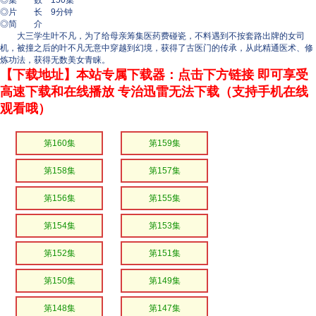
◎集 数 150集
◎片 长 9分钟
◎简 介
大三学生叶不凡，为了给母亲筹集医药费碰瓷，不料遇到不按套路出牌的女司
机，被撞之后的叶不凡无意中穿越到幻境，获得了古医门的传承，从此精通医术、修
炼功法，获得无数美女青睐。
【下载地址】本站专属下载器：点击下方链接 即可享受
高速下载和在线播放 专治迅雷无法下载（支持手机在线
观看哦）
第160集
第159集
第158集
第157集
第156集
第155集
第154集
第153集
第152集
第151集
第150集
第149集
第148集
第147集