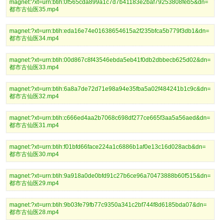
magnet:?xt=urn:btih:0f565cda899a1c7d7b41183e2baf79253808feb5&dn=
都市古仙医35.mp4
magnet:?xt=urn:btih:eda16e74e01638654615a2f235bfca5b779f3db1&dn=
都市古仙医34.mp4
magnet:?xt=urn:btih:00d867c8f43546ebda5eb41f0db2dbbecb625d02&dn=
都市古仙医33.mp4
magnet:?xt=urn:btih:6a8a7de72d71e98a94e35fba5a02f484241b1c9c&dn=
都市古仙医32.mp4
magnet:?xt=urn:btih:c666ed4aa2b7068c698df277ce665f3aa5a56aed&dn=
都市古仙医31.mp4
magnet:?xt=urn:btih:f01bfd66face224a1c6886b1af0e13c16d028acb&dn=
都市古仙医30.mp4
magnet:?xt=urn:btih:9a918a0de0bfd91c27b6ce96a70473888b60f515&dn=
都市古仙医29.mp4
magnet:?xt=urn:btih:9b03fe79fb77c9350a341c2bf744f8d6185bda07&dn=
都市古仙医28.mp4