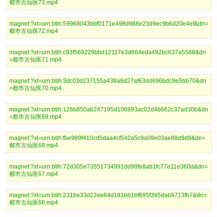
都市古仙医73.mp4
magnet:?xt=urn:btih:59968043bbf0171e498d988e23d9ec9b6d20e4ef&dn=
都市古仙医72.mp4
magnet:?xt=urn:btih:c93f569229bbd12117e3d664eda492bc637a5588&dn
=都市古仙医71.mp4
magnet:?xt=urn:btih:3dc03d237155a438a6d27af63dd696bdc9e5bb70&dn
=都市古仙医70.mp4
magnet:?xt=urn:btih:126b850ab247195d106893ac02d4b662c37ad30b&dn
=都市古仙医69.mp4
magnet:?xt=urn:btih:fbe989f410cd5daa4cf542a5c9a09e03ae88d9d8&dn=
都市古仙医68.mp4
magnet:?xt=urn:btih:72d305e73551734991dd98fe8ab1fc77e11e360d&dn=
都市古仙医67.mp4
magnet:?xt=urn:btih:231be33d22ee64d181bb1bf695f395dab9713fb7&dn=
都市古仙医66.mp4