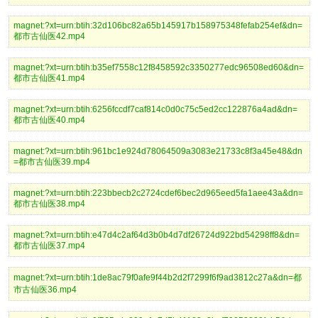
magnet:?xt=urn:btih:32d106bc82a65b145917b158975348fefab254ef&dn=
都市古仙医42.mp4
magnet:?xt=urn:btih:b35ef7558c12f8458592c3350277edc96508ed60&dn=
都市古仙医41.mp4
magnet:?xt=urn:btih:6256fccdf7caf814c0d0c75c5ed2cc122876a4ad&dn=
都市古仙医40.mp4
magnet:?xt=urn:btih:961bc1e924d78064509a3083e21733c8f3a45e48&dn
=都市古仙医39.mp4
magnet:?xt=urn:btih:223bbecb2c2724cdef6bec2d965eed5fa1aee43a&dn=
都市古仙医38.mp4
magnet:?xt=urn:btih:e47d4c2af64d3b0b4d7df26724d922bd54298ff8&dn=
都市古仙医37.mp4
magnet:?xt=urn:btih:1de8ac79f0afe9f44b2d2f7299f6f9ad3812c27a&dn=都
市古仙医36.mp4