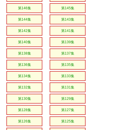
第146集
第145集
第144集
第143集
第142集
第141集
第140集
第139集
第138集
第137集
第136集
第135集
第134集
第133集
第132集
第131集
第130集
第129集
第128集
第127集
第126集
第125集