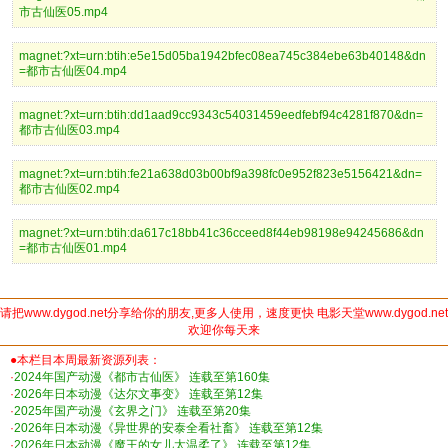
市古仙医05.mp4
magnet:?xt=urn:btih:e5e15d05ba1942bfec08ea745c384ebe63b40148&dn
=都市古仙医04.mp4
magnet:?xt=urn:btih:dd1aad9cc9343c54031459eedfebf94c4281f870&dn=
都市古仙医03.mp4
magnet:?xt=urn:btih:fe21a638d03b00bf9a398fc0e952f823e5156421&dn=
都市古仙医02.mp4
magnet:?xt=urn:btih:da617c18bb41c36cceed8f44eb98198e94245686&dn
=都市古仙医01.mp4
请把www.dygod.net分享给你的朋友,更多人使用，速度更快 电影天堂www.dygod.net
欢迎你每天来
●本栏目本周最新资源列表：
·
2024年国产动漫《都市古仙医》 连载至第160集
·
2026年日本动漫《达尔文事变》 连载至第12集
·
2025年国产动漫《玄界之门》 连载至第20集
·
2026年日本动漫《异世界的安泰全看社畜》 连载至第12集
·
2026年日本动漫《魔王的女儿太温柔了》 连载至第12集