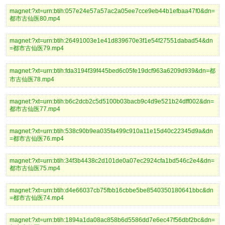
magnet:?xt=urn:btih:057e24e57a57ac2a05ee7cce9eb44b1efbaa47f0&dn=
都市古仙医80.mp4
magnet:?xt=urn:btih:26491003e1e41d839670e3f1e54f27551dabad54&dn
=都市古仙医79.mp4
magnet:?xt=urn:btih:fda3194f39f445bed6c05fe19dcf963a6209d939&dn=都
市古仙医78.mp4
magnet:?xt=urn:btih:b6c2dcb2c5d5100b03bacb9c4d9e521b24dff002&dn=
都市古仙医77.mp4
magnet:?xt=urn:btih:538c90b9ea035fa499c910a11e15d40c22345d9a&dn
=都市古仙医76.mp4
magnet:?xt=urn:btih:34f3b4438c2d101de0a07ec2924cfa1bd546c2e4&dn=
都市古仙医75.mp4
magnet:?xt=urn:btih:d4e66037cb75fbb16cbbe5be8540350180641bbc&dn
=都市古仙医74.mp4
magnet:?xt=urn:btih:1894a1da08ac858b6d5586dd7e6ec47f56dbf2bc&dn=