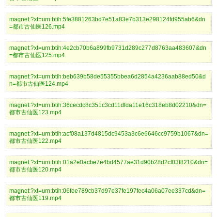
magnet:?xt=urn:btih:5fe3881263bd7e51a83e7b313e298124fd955ab6&dn
=都市古仙医126.mp4
magnet:?xt=urn:btih:4e2cb70b6a899fb9731d289c277d8763aa483607&dn
=都市古仙医125.mp4
magnet:?xt=urn:btih:beb639b58de55355bbea6d2854a4236aab88ed50&d
n=都市古仙医124.mp4
magnet:?xt=urn:btih:36cecdc8c351c3cd11dfda11e16c318eb8d02210&dn=
都市古仙医123.mp4
magnet:?xt=urn:btih:acf08a137d4815dc9453a3c6e6646cc9759b1067&dn=
都市古仙医122.mp4
magnet:?xt=urn:btih:01a2e0acbe7e4bd4577ae31d90b28d2cf03f8210&dn=
都市古仙医120.mp4
magnet:?xt=urn:btih:06fee789cb37d97e37fe197fec4a06a07ee337cd&dn=
都市古仙医119.mp4