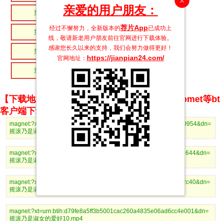
X
亲爱的用户朋友：
第7集
第6集
荐片App
经过不懈努力，全新版本的
已成功上
第5集
第4集
线，敬请新老用户朋友前往官网进行下载体验。
感谢您长久以来的支持，我们会努力做得更好！
第3集
第2集
https://jianpian24.com/
官网地址：
第1集
【下载地址】magnet推荐使用utorrent、BitComet等bt
客户端下载
magnet:?xt=urn:btih:e4cd2c65eeb7d8a5108fe6d5c614908e2b0f0954&dn=
摇滚乃是淑女的爱好13.mp4
magnet:?xt=urn:btih:daf50341aab5aef9671ca0f9b82d2135e2055644&dn=
摇滚乃是淑女的爱好12.mp4
magnet:?xt=urn:btih:20a73b76401f78cf2cb33908c3b58ce5214d2c40&dn=
摇滚乃是淑女的爱好11.mp4
magnet:?xt=urn:btih:d79fe8a5ff3b5001cac260a4835e06ad6cc4e001&dn=
摇滚乃是淑女的爱好10.mp4