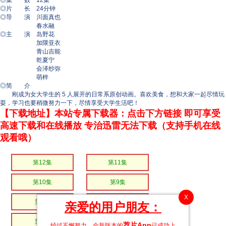
◎集 数 12集
◎片 长 24分钟
◎导 演 川面真也
春水融
◎主 演 岛野花
加隈亚衣
青山吉能
乾夏宁
会泽纱弥
萌梓
◎简 介
刚成为女大学生的 5 人展开的日常系原创动画。喜欢美食，想和大家一起尽情玩
耍，学习也要稍微努力一下，尽情享受大学生活吧！
【下载地址】本站专属下载器：点击下方链接 即可享受
高速下载和在线播放 专治迅雷无法下载（支持手机在线
观看哦）
第12集
第11集
第10集
第9集
X
第8集
第7集
亲爱的用户朋友：
第6集
第5集
荐片App
经过不懈努力，全新版本的
已成功上