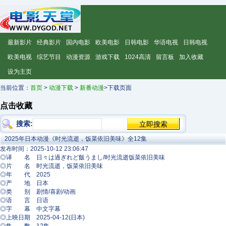
最新影片
经典影片
国内电影
欧美电影
日韩电影
华语电视
日韩电视
欧美电视
综艺节目
动漫资源
游戏下载
1024高清
留言板
加入收藏
设为主页
当前位置：
首页
>
动漫下载
>
新番动漫
>下载页面
点击收藏
搜索:
2025年日本动漫《时光流逝，饭菜依旧美味》全12集
发布时间：2025-10-12 23:06:47
◎译 名 日々は過ぎれど飯うまし/时光流逝饭菜依旧美味
◎片 名 时光流逝，饭菜依旧美味
◎年 代 2025
◎产 地 日本
◎类 别 剧情/喜剧/动画
◎语 言 日语
◎字 幕 中文字幕
◎上映日期 2025-04-12(日本)