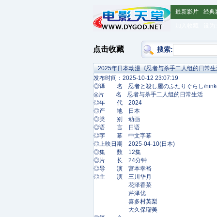
最新影片
经典
加入收藏
设为
点击收藏
搜索:
2025年日本动漫《忍者与杀手二人组的日常生
发布时间：2025-10-12 23:07:19
◎译 名 忍者と殺し屋のふたりぐらし/ninko
◎片 名 忍者与杀手二人组的日常生活
◎年 代 2024
◎产 地 日本
◎类 别 动画
◎语 言 日语
◎字 幕 中文字幕
◎上映日期 2025-04-10(日本)
◎集 数 12集
◎片 长 24分钟
◎导 演 宫本幸裕
◎主 演 三川华月
花泽香菜
芹泽优
喜多村英梨
大久保瑠美