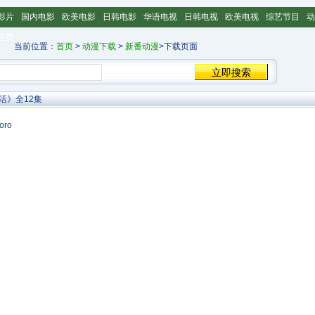
影片
国内电影
欧美电影
日韩电影
华语电视
日韩电视
欧美电视
综艺节目
动
主页
当前位置：
首页
>
动漫下载
>
新番动漫
>下载页面
活》全12集
ro