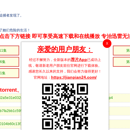
。
追捕者发现了。
了她们危险的生活！
点击下方链接 即可享受高速下载和在线播放 专治迅雷无
X
亲爱的用户朋友：
11集
第10集
第9集
第
荐片App
经过不懈努力，全新版本的
已成功上
6集
第5集
第4集
第
线，敬请新老用户朋友前往官网进行下载体验。
感谢您长久以来的支持，我们会努力做得更好！
1集
https://jianpian24.com/
官网地址：
rrent、BitComet等bt客户端下载
f8271bd2a5e31e0324847934ea291a&dn=忍者与杀手二人组的日常生活12.mp4
ad0c8beb7fa2bb1c595316d881cdaf&dn=忍者与杀手二人组的日常生活11.mp4
2732f5e0104b60c13f1808bbf3b825&dn=忍者与杀手二人组的日常生活10.mp4