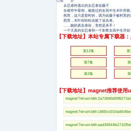
◎简 介
从忍者村逃出的女忍者佐藤子
在都市中晕倒，被路过的女高中生木叶所救
然而，这只是暂时的，因为佐藤子被村里的
然而，木叶却轻松击败了追击者。
……她的真实身份，竟然是杀手！
一个天真的女忍者和一个刺客女高中生开始
【下载地址】本站专属下载器：
第12集
第
第7集
第
第2集
第
【下载地址】magnet推荐使用uto
magnet:?xt=urn:btih:2a73690d05
magnet:?xt=urn:btih:186f2cc010
magnet:?xt=urn:btih:aad36944fe