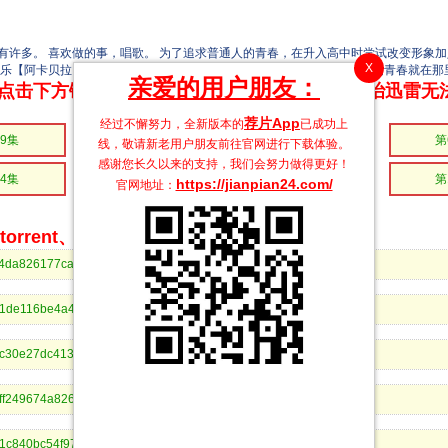
多。 喜欢做的事，唱歌。 为了追求普通人的青春，在升入高中时尝试改变形象加
X
音乐【阿卡贝拉】。只有通过重叠的声音才能彼此相连的，少女们不美好的青春就在那
亲爱的用户朋友：
点击下方链接 即可享受高速下载和在线播放 专治迅雷无
荐片App
经过不懈努力，全新版本的
已成功上
9集
第8集
第7集
第
线，敬请新老用户朋友前往官网进行下载体验。
感谢您长久以来的支持，我们会努力做得更好！
4集
第3集
第2集
第
https://jianpian24.com/
官网地址：
rrent、BitComet等bt客户端下载
5f74ea4da826177ca4688a032b24&dn=歌声是千层派10.mp4
88621de116be4a4c5a828496874b&dn=歌声是千层派09.mp4
fac0ffc30e27dc4134133a4b3b29&dn=歌声是千层派08.mp4
b60eff249674a826b5eb5fd804e9&dn=歌声是千层派07.mp4
56771c840bc54f9701ae874ef9ad&dn=歌声是千层派06.mp4