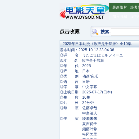
最新影片
经典
加入收藏
设为
点击收藏
搜索:
2025年日本动漫《歌声是千层派》全10集
发布时间：2025-10-12 23:04:36
◎译 名 うたごえはミルフィーユ
◎片 名 歌声是千层派
◎年 代 2025
◎产 地 日本
◎类 别 动画/音乐
◎语 言 日语
◎字 幕 中文字幕
◎上映日期 2025-07-17(日本)
◎集 数 10集
◎片 长 24分钟
◎导 演 佐藤卓哉
中岛清人
◎主 演 绫濑未来
夏吉优子
须藤叶希
松冈美里