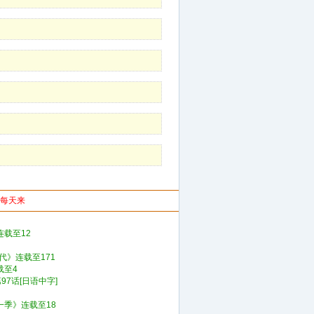
你每天来
连载至12
代》连载至171
载至4
新第97话[日语中字]
一季》连载至18