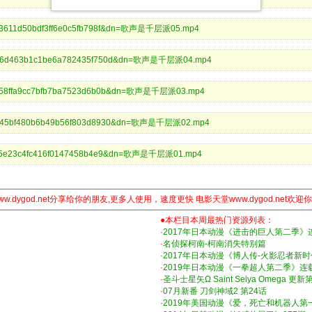
0753611d50bdf3ff6e0c5fb798f&dn=歌声是千层派05.mp4
8e266d463b1c1be6a782435f750d&dn=歌声是千层派04.mp4
375558ffa9cc7bfb7ba7523d6b0b&dn=歌声是千层派03.mp4
416e45bf480b6b49b56f803d8930&dn=歌声是千层派02.mp4
d4f45e23c4fc416f0147458b4e9&dn=歌声是千层派01.mp4
ww.dygod.net分享给你的朋友,更多人使用，速度更快 电影天堂www.dygod.net欢迎
●本栏目本周最热门资源列表：
·
2017年日本动漫《进击的巨人第二季》
·
名侦探柯南-柯南消失特别篇
·
2017年日本动漫《博人传-火影忍者新时
·
2019年日本动漫《一拳超人第二季》连
·
圣斗士星矢Ω Saint Seiya Omega 更
·
07月新番 刀剑神域2 第24话
·
2019年美国动漫《爱，死亡和机器人第