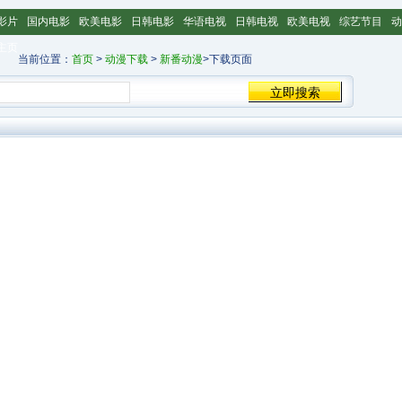
影片
国内电影
欧美电影
日韩电影
华语电视
日韩电视
欧美电视
综艺节目
动
主页
当前位置：
首页
>
动漫下载
>
新番动漫
>下载页面