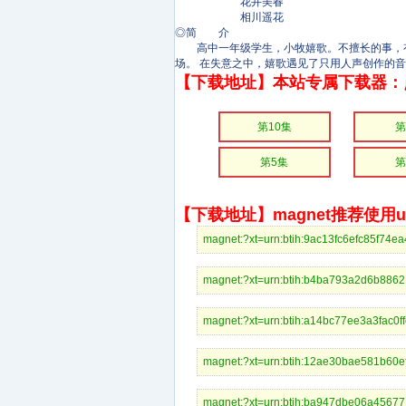
花井美春
相川遥花
◎简 介
高中一年级学生，小牧嬉歌。不擅长的事，有许
场。 在失意之中，嬉歌遇见了只用人声创作的
【下载地址】本站专属下载器：
第10集
第
第5集
第
【下载地址】magnet推荐使用uto
magnet:?xt=urn:btih:9ac13fc6efc8
magnet:?xt=urn:btih:b4ba793a2d6b
magnet:?xt=urn:btih:a14bc77ee3a3
magnet:?xt=urn:btih:12ae30bae581
magnet:?xt=urn:btih:ba947dbe06a4