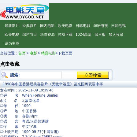
最新影片
经典影片
国内电影
欧美电影
日韩电影
华语电视
日韩电视
欧美电视
综艺节目
动漫资源
游戏下载
1024高清
留言板
加入收藏
设为主页
当前位置：
首页
>
电影
>
精品电影
>下载页面
点击收藏
搜索:
1990年中国香港经典喜剧片《无敌幸运星》蓝光国粤双语中字
发布时间：2025-11-09 19:39:46
◎译 名 When Fortune Smiles
◎片 名 无敌幸运星
◎年 代 1990
◎产 地 中国香港
◎类 别 喜剧/动作
◎语 言 粤语/汉语普通话
◎字 幕 中文字幕
◎上映日期 1990-09-27(中国香港)