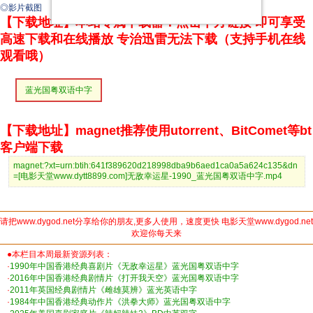
◎影片截图
【下载地址】本站专属下载器：点击下方链接 即可享受
高速下载和在线播放 专治迅雷无法下载（支持手机在线
观看哦）
蓝光国粤双语中字
【下载地址】magnet推荐使用utorrent、BitComet等bt
客户端下载
magnet:?xt=urn:btih:641f389620d218998dba9b6aed1ca0a5a624c135&dn
=[电影天堂www.dytt8899.com]无敌幸运星-1990_蓝光国粤双语中字.mp4
请把www.dygod.net分享给你的朋友,更多人使用，速度更快 电影天堂www.dygod.net
欢迎你每天来
●本栏目本周最新资源列表：
·
1990年中国香港经典喜剧片《无敌幸运星》蓝光国粤双语中字
·
2016年中国香港经典剧情片《打开我天空》蓝光国粤双语中字
·
2011年英国经典剧情片《雌雄莫辨》蓝光英语中字
·
1984年中国香港经典动作片《洪拳大师》蓝光国粤双语中字