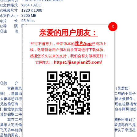
◎豆瓣评分 7.3/10 from 78552 users
◎文件格式 x264 + ACC
◎视频尺寸 1920 x 1080
◎文件大小 3205 MB
◎片 长 95 Mins
◎导 演 陈友
X
亲爱的用户朋友：
◎主 演 周星驰
吴君如
陈友
荐片App
经过不懈努力，全新版本的
已成功上
黄秋生
线，敬请新老用户朋友前往官网进行下载体验。
梅小惠
感谢您长久以来的支持，我们会努力做得更好！
成奎安
https://jianpian25.com/
官网地址：
林蛟
周比利
翁世杰
程守一
◎简 介
富商巢老爷临终立下遗嘱，将所有遗产都传给远在法国的女儿飞飞（吴君如
饰），遗嘱由巢二爷保管。巢老爷的不肖子秋千方百计想修改遗嘱，而二爷的不肖子
大傻亦想取得遗嘱私自修改。一晚，幸运星（周星驰 饰）到巢家偷窃时被大傻抓住，
见他偷窃有一手，大傻命令幸运星帮助自己偷遗嘱。而阿秋 亦无意中发现在垃圾场专
门捡垃圾的垃圾凤（吴君如 饰）样貌竟然和他妹妹飞飞一模一样，于是命令阿凤假扮
其妹骗取二爷掌管的遗产。
就在二爷去迎接从法国回来的假飞飞（阿凤）的晚上，幸运星按大傻吩咐潜到了
巢家大宅去偷遗嘱。不料事情败露，被二爷抓个正着。情急之下，幸运星谎称自己是
飞飞多年前的男友，企图蒙混过关。而不知就里的阿凤怕露出马脚，也承认了幸运星
是她的男友。于是一场笑料百出的遗产争夺战开始了。 ?豆瓣