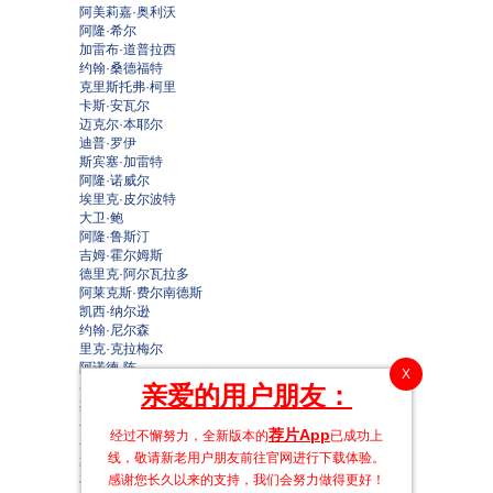
阿美莉嘉·奥利沃
阿隆·希尔
加雷布·道普拉西
约翰·桑德福特
克里斯托弗·柯里
卡斯·安瓦尔
迈克尔·本耶尔
迪普·罗伊
斯宾塞·加雷特
阿隆·诺威尔
埃里克·皮尔波特
大卫·鲍
阿隆·鲁斯汀
吉姆·霍尔姆斯
德里克·阿尔瓦拉多
阿莱克斯·费尔南德斯
凯西·纳尔逊
约翰·尼尔森
里克·克拉梅尔
阿诺德·陈
X
马克·埃文·杰克逊
亲爱的用户朋友：
杰森·弗洛伊德
乔什·凯利
荐片App
经过不懈努力，全新版本的
已成功上
乔尔·兰伯特
线，敬请新老用户朋友前往官网进行下载体验。
戴维·保罗·奥尔森
感谢您长久以来的支持，我们会努力做得更好！
布莱恩·施罕