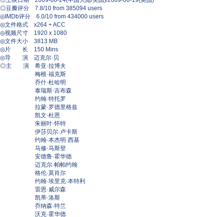
◎上映日期 2009-06-24(中国大陆/美国)/2009-06-19(英国)
◎豆瓣评分 7.8/10 from 385094 users
◎IMDb评分 6.0/10 from 434000 users
◎文件格式 x264 + ACC
◎视频尺寸 1920 x 1080
◎文件大小 3813 MB
◎片 长 150 Mins
◎导 演 迈克尔·贝
◎主 演 希亚·拉博夫
梅根·福克斯
乔什·杜哈明
泰瑞斯·吉布森
约翰·特托罗
拉蒙·罗德里格兹
凯文·杜恩
朱丽叶·怀特
伊莎贝尔·卢卡斯
约翰·本杰明·西基
马修·马斯登
安德鲁·霍华德
迈克尔·帕帕约翰
格伦·莫肖尔
约翰·埃里克·本特利
雷恩·威尔森
凯蒂·洛斯
乔纳森·特兰
沃克·霍华德