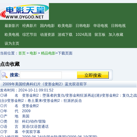
最新影片
经典影片
国内电影
欧美电影
日韩电影
华语电视
日韩电视
欧美电视
综艺节目
动漫资源
游戏下载
1024高清
留言板
加入收藏
设为主页
当前位置：
首页
>
电影
>
精品电影
>下载页面
点击收藏
搜索:
2009年美国经典科幻片《变形金刚2》蓝光双语双字
发布时间：2024-10-11 09:01:52
◎译 名 变形金刚2：堕落者的复仇/变形金刚狂派再起(港)/变形金刚2：复仇之战
(台)/变形金刚2：卷土重来/变形金刚2：狂派的反击
◎片 名 变形金刚2
◎年 代 2009
◎产 地 美国
◎类 别 科幻/动作/冒险
◎语 言 英语/汉语普通话
◎字 幕 中英双字幕