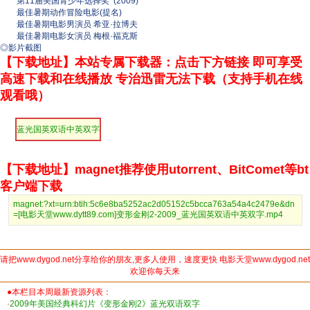
第11届美国青少年选择奖 (2009)
最佳暑期动作冒险电影(提名)
最佳暑期电影男演员 希亚·拉博夫
最佳暑期电影女演员 梅根·福克斯
◎影片截图
【下载地址】本站专属下载器：点击下方链接 即可享受
高速下载和在线播放 专治迅雷无法下载（支持手机在线
观看哦）
蓝光国英双语中英双字
【下载地址】magnet推荐使用utorrent、BitComet等bt
客户端下载
magnet:?xt=urn:btih:5c6e8ba5252ac2d05152c5bcca763a54a4c2479e&dn
=[电影天堂www.dytt89.com]变形金刚2-2009_蓝光国英双语中英双字.mp4
请把www.dygod.net分享给你的朋友,更多人使用，速度更快 电影天堂www.dygod.net
欢迎你每天来
●本栏目本周最新资源列表：
·
2009年美国经典科幻片《变形金刚2》蓝光双语双字