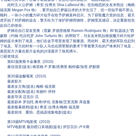
此时主人公萨姆（希安·拉博夫 Shia LaBeouf 饰）告别相恋的女友米凯拉（梅根·
福克斯 Megan Fox 饰），要开始自己梦寐以求的大学生活了，但一切似乎都不那么
顺利，一块小小的魔方碎片似乎在给予萨姆某种启示。为了获取魔方里的信息，霸天
虎开始了对萨姆的追击，擎天柱为了保护萨姆而牺牲，萨姆受其感召，决定重新担负
起自己的使命。
萨姆在自己室友里奥（雷蒙·罗德里格斯 Ramon Rodriguez 饰）和“机器战士”西
蒙斯（约翰·托尔托罗 John Turturro 饰）的帮助下，与女友米凯拉根据魔方碎片给萨
姆的提示来到了埃及，他们在金字塔里发现了能量源。而此时，霸天虎的军队也赶到
了埃及。军方此时有一小队人马也在西荤斯的要求下带着擎天柱的尸体来到了埃及，
善恶双方力量在那片金色的沙漠展开了殊死搏斗。
◎获奖情况
第82届奥斯卡金像奖 (2010)
最佳混音(提名) 格雷格·P·罗素/杰弗里·帕特森/加里·萨默斯
第30届金酸莓奖 (2010)
最差影片
最差女主角(提名) 梅根·福克斯
最差女配角(提名) 朱丽叶·怀特
最差导演 迈克尔·贝
最差剧本 罗伯托·奥奇/伊伦·克鲁格/艾里克斯·库兹曼
最差银幕搭档(提名) 希亚·拉博夫/梅根·福克斯
最差前传、重拍、恶搞及续集电影(提名)
第19届MTV电影奖 (2010)
MTV电影奖 最目瞪口呆场面(提名) 伊莎贝尔·卢卡斯