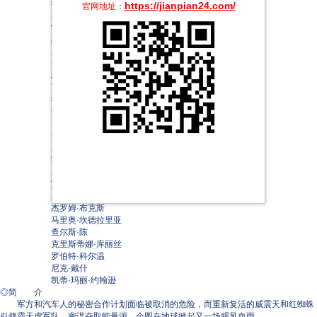
彼得·库伦
https://jianpian24.com/
官网地址：
马克·瑞安
雷诺·维尔森
杰斯·哈梅尔
罗伯特·福克沃斯
安德烈·索格利扎索
格蕾·德丽斯勒
雨果·维文
托尼·托德
查尔斯·阿德勒
弗兰克·维尔克
汤姆·肯尼
麦克尔·约克
凯文·迈克尔·理查德森
罗宾·阿特金·唐斯
艾丽卡·琳恩·马克扎雷克
罗伯特·比齐克
杰罗姆·布克斯
马里奥·坎德拉里亚
查尔斯·陈
克里斯蒂娜·库丽丝
罗伯特·科尔温
尼克·戴什
凯蒂·玛丽·约翰逊
◎简 介
军方和汽车人的秘密合作计划面临被取消的危险，而重新复活的威震天和红蜘蛛
引领霸天虎军队，密谋夺取能量源，企图在地球掀起又一场腥风血雨。