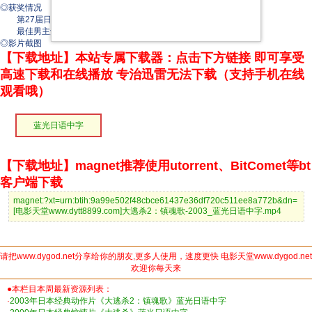
◎获奖情况
第27届日本电影学院奖(2004)
最佳男主角(提名) 藤原龙也
◎影片截图
【下载地址】本站专属下载器：点击下方链接 即可享受
高速下载和在线播放 专治迅雷无法下载（支持手机在线
观看哦）
蓝光日语中字
【下载地址】magnet推荐使用utorrent、BitComet等bt
客户端下载
magnet:?xt=urn:btih:9a99e502f48cbce61437e36df720c511ee8a772b&dn=
[电影天堂www.dytt8899.com]大逃杀2：镇魂歌-2003_蓝光日语中字.mp4
请把www.dygod.net分享给你的朋友,更多人使用，速度更快 电影天堂www.dygod.net
欢迎你每天来
●本栏目本周最新资源列表：
·
2003年日本经典动作片《大逃杀2：镇魂歌》蓝光日语中字