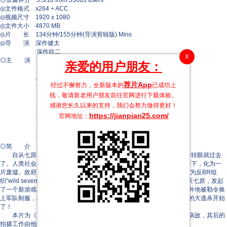
◎豆瓣评分 5.3/10 from 33663 users
◎文件格式 x264 + ACC
◎视频尺寸 1920 x 1080
◎文件大小 4870 MB
◎片 长 134分钟/155分钟(导演剪辑版) Mins
◎导 演 深作健太
深作欣二
X
◎主 演 藤原龙也
亲爱的用户朋友：
前田爱
忍成修吾
荐片App
经过不懈努力，全新版本的
已成功上
酒井彩名
末永遥
线，敬请新老用户朋友前往官网进行下载体验。
石垣佑磨
感谢您长久以来的支持，我们会努力做得更好！
神户美雪
https://jianpian25.com/
官网地址：
黄川田将也
真木阳子
伊藤友树
◎简 介
自从七原秋也与中川典子从新世纪教育法（简称BR）中逃出，两年转眼就过去
了。人类社会进入了恐怖主义时代！首都在反BR国家的恐怖分子的袭击下，化为一
片废墟。政府当局认定凶犯为七原秋也，开始了对其国际通缉。 七原作为反BR组
织“wild seven”的精神领袖，对所有成人发出 了宣战通告。成人为了剿灭七原，发起
了一个新游戏——BR2。又一个高中班被军队绑架到荒岛，他们无一例外地被勒令换
上军队制服，稍有不从下场就只有死亡！又一场血腥、残忍、惨无人道的大逃杀开始
了！
本片为《大逃杀》的续集，导演深作欣二在开机伊始便病倒，不久病故，其后的
拍摄工作由他的儿子深作健太担任。