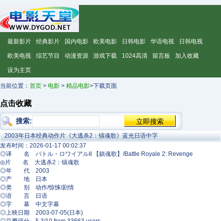
最新影片
经典影片
国内电影
欧美电影
日韩电影
华语电视
日韩电视
欧美电视
综艺节目
动漫资源
游戏下载
1024高清
留言板
加入收藏
设为主页
当前位置：
首页
>
电影
>
精品电影
>下载页面
点击收藏
搜索:
2003年日本经典动作片《大逃杀2：镇魂歌》蓝光日语中字
发布时间：2026-01-17 00:02:37
◎译 名 バトル・ロワイアルII 【鎮魂歌】/Battle Royale 2: Revenge
◎片 名 大逃杀2：镇魂歌
◎年 代 2003
◎产 地 日本
◎类 别 动作/惊悚/剧情
◎语 言 日语
◎字 幕 中文字幕
◎上映日期 2003-07-05(日本)