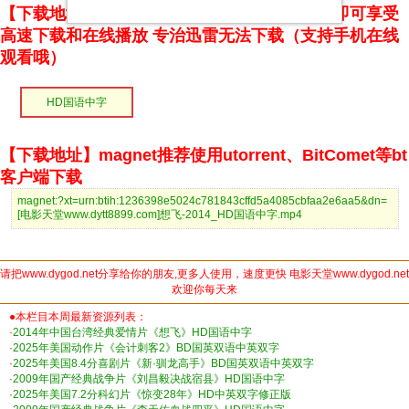
【下载地址】本站专属下载器：点击下方链接 即可享受
高速下载和在线播放 专治迅雷无法下载（支持手机在线
观看哦）
HD国语中字
【下载地址】magnet推荐使用utorrent、BitComet等bt
客户端下载
magnet:?xt=urn:btih:1236398e5024c781843cffd5a4085cbfaa2e6aa5&dn=
[电影天堂www.dytt8899.com]想飞-2014_HD国语中字.mp4
请把www.dygod.net分享给你的朋友,更多人使用，速度更快 电影天堂www.dygod.net
欢迎你每天来
●本栏目本周最新资源列表：
·
2014年中国台湾经典爱情片《想飞》HD国语中字
·
2025年美国动作片《会计刺客2》BD国英双语中英双字
·
2025年美国8.4分喜剧片《新·驯龙高手》BD国英双语中英双字
·
2009年国产经典战争片《刘昌毅决战宿县》HD国语中字
·
2025年美国7.2分科幻片《惊变28年》HD中英双字修正版