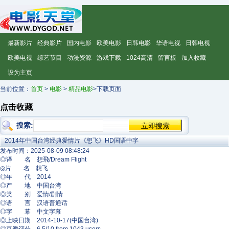
最新影片
经典影片
国内电影
欧美电影
日韩电影
华语电视
日韩电视
欧美电视
综艺节目
动漫资源
游戏下载
1024高清
留言板
加入收藏
设为主页
当前位置：
首页
>
电影
>
精品电影
>下载页面
点击收藏
搜索:
2014年中国台湾经典爱情片《想飞》HD国语中字
发布时间：2025-08-09 08:48:24
◎译 名 想飛/Dream Flight
◎片 名 想飞
◎年 代 2014
◎产 地 中国台湾
◎类 别 爱情/剧情
◎语 言 汉语普通话
◎字 幕 中文字幕
◎上映日期 2014-10-17(中国台湾)