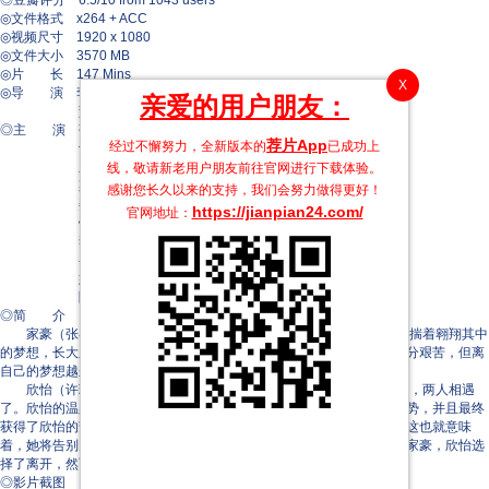
◎豆瓣评分 6.5/10 from 1043 users
◎文件格式 x264 + ACC
◎视频尺寸 1920 x 1080
◎文件大小 3570 MB
◎片 长 147 Mins
X
◎导 演 李岗
亲爱的用户朋友：
萧力修
◎主 演 张睿家
荐片App
经过不懈努力，全新版本的
已成功上
许玮甯
庹宗华
线，敬请新老用户朋友前往官网进行下载体验。
梁正群
感谢您长久以来的支持，我们会努力做得更好！
姜康哲
https://jianpian24.com/
官网地址：
钟承翰
李淳
喜翔
姚以缇
陈希圣
◎简 介
家豪（张睿家 饰）从小就对一望无际的天空充满了幻想和渴望，怀揣着翱翔其中
的梦想，长大之后的家豪选择进入了空军学校就读，尽管学习和训练十分艰苦，但离
自己的梦想越来越近的感觉却是这样的妙不可言。
欣怡（许玮宁 饰）和家豪有着同样的梦想，某日，在毕业舞会现场，两人相遇
了。欣怡的温柔和善良让家豪感到心动，他随即对欣怡展开了猛烈的攻势，并且最终
获得了欣怡的芳心。然而，厄运降临了，疾病让欣怡渐渐失去了视力，这也就意味
着，她将告别天空，再也无法实现自己的梦想。为了不拖累前途无量的家豪，欣怡选
择了离开，然而，在欣怡的懦弱和退缩面前，家豪却不愿意放手。
◎影片截图