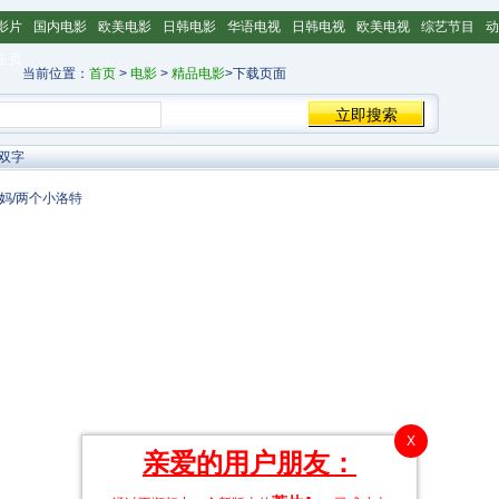
影片
国内电影
欧美电影
日韩电影
华语电视
日韩电视
欧美电视
综艺节目
动
主页
当前位置：
首页
>
电影
>
精品电影
>下载页面
双字
妈/两个小洛特
X
亲爱的用户朋友：