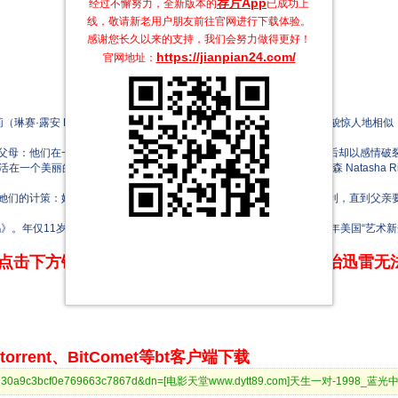
荐片App
经过不懈努力，全新版本的
已成功上
线，敬请新老用户朋友前往官网进行下载体验。
感谢您长久以来的支持，我们会努力做得更好！
https://jianpian24.com/
官网地址：
和荷莉（琳赛·露安 Lindsay Lohan 饰）两个小女孩在夏令营中相识。她们相貌惊
母：他们在一个豪华的航海轮船上相遇，在旅途中就结了婚，然而最后却以感情破裂
州，生活在一个美丽的葡萄园；一个则被当婚纱设计师的妈妈（娜塔莎·理查德森 Natasha R
的计策：她们决定调换身份，到对方的家庭去生活。一切都进展顺利，直到父亲要再婚，
。年仅11岁的琳赛·洛翰凭借在片中一人分饰两角的表演，荣获1999年美国“艺术新
点击下方链接 即可享受高速下载和在线播放 专治迅雷无
rrent、BitComet等bt客户端下载
a40d5730a9c3bcf0e769663c7867d&dn=[电影天堂www.dytt89.com]天生一对-1998_