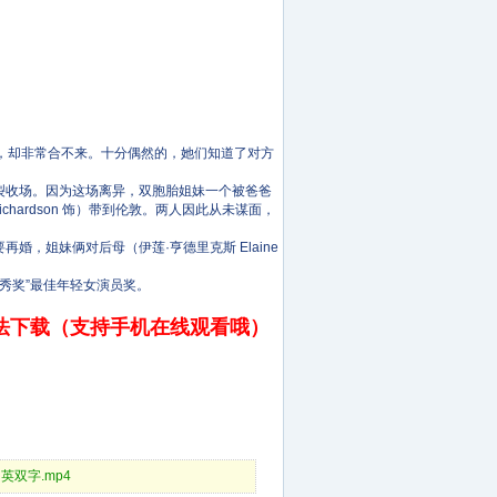
人地相似，却非常合不来。十分偶然的，她们知道了对方
收场。因为这场离异，双胞胎姐妹一个被爸爸
ichardson 饰）带到伦敦。两人因此从未谋面，
姐妹俩对后母（伊莲·亨德里克斯 Elaine
秀奖”最佳年轻女演员奖。
法下载（支持手机在线观看哦）
蓝光中英双字.mp4