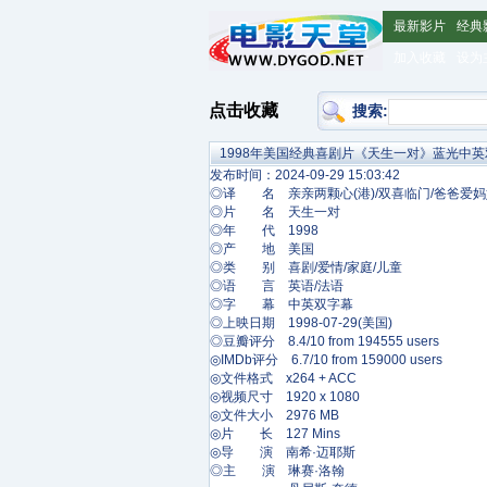
最新影片
经典
加入收藏
设为
点击收藏
搜索:
1998年美国经典喜剧片《天生一对》蓝光中英
发布时间：2024-09-29 15:03:42
◎译 名 亲亲两颗心(港)/双喜临门/爸爸爱妈
◎片 名 天生一对
◎年 代 1998
◎产 地 美国
◎类 别 喜剧/爱情/家庭/儿童
◎语 言 英语/法语
◎字 幕 中英双字幕
◎上映日期 1998-07-29(美国)
◎豆瓣评分 8.4/10 from 194555 users
◎IMDb评分 6.7/10 from 159000 users
◎文件格式 x264 + ACC
◎视频尺寸 1920 x 1080
◎文件大小 2976 MB
◎片 长 127 Mins
◎导 演 南希·迈耶斯
◎主 演 琳赛·洛翰