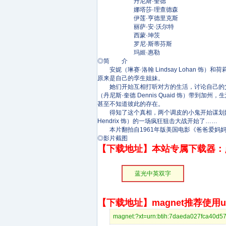
丹尼斯·奎德
娜塔莎·理查德森
伊莲·亨德里克斯
丽萨·安·沃尔特
西蒙·坤茨
罗尼·斯蒂芬斯
玛姬·惠勒
◎简 介
安妮（琳赛·洛翰 Lindsay Lohan 饰）
原来是自己的孪生姐妹。
她们开始互相打听对方的生活，讨论自己的父
（丹尼斯·奎德 Dennis Quaid 饰）带到加
甚至不知道彼此的存在。
得知了这个真相，两个调皮的小鬼开始谋划她们
Hendrix 饰）的一场疯狂狙击大战开始了……
本片翻拍自1961年版美国电影《爸爸爱妈妈》
◎影片截图
【下载地址】本站专属下载器：
蓝光中英双字
【下载地址】magnet推荐使用uto
magnet:?xt=urn:btih:7daeda027fc